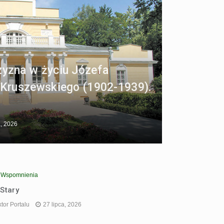
yzna w życiu Józefa
Kruszewskiego (1902-1939).
a, 2026
 i Wspomnienia
 Stary
tor Portalu
27 lipca, 2026