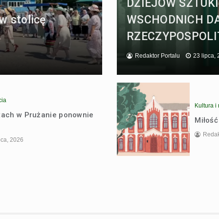
DZIEJÓW SZTUKI
w stolicę
WSCHODNICH D
RZECZYPOSPOLI
Redaktor Portalu
23 lipca,
cia
Kultura i 
atach w Prużanie ponownie
Miłość
Redak
pca, 2026