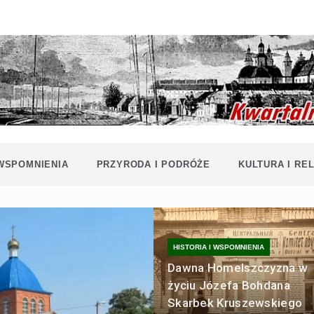
Historia i
Echa
współczesność
Polaków na
Polesiu.
Polesia
Przyroda,
zabytki, kultura
i wspomnienia
z Polesia.
 WSPOMNIENIA
PRZYRODA I PODRÓŻE
KULTURA I REL
HISTORIA I WSPOMNIENIA
Dawna Homelszczyzna w
życiu Józefa Bohdana
Skarbek Kruszewskiego