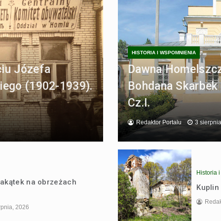
HISTORIA I WSPOMNIENIA
iu Józefa
Dawna Homelszcz
iego (1902-1939).
Bohdana Skarbek 
Cz.I.
Redaktor Portalu
3 sierpni
Historia
akątek na obrzeżach
Kuplin
Redak
rpnia, 2026