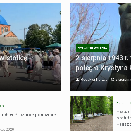
SYLWETKI POLESIA
w stolicę
2 sierpnia 1943 
poległa Krystyna 
Redaktor Portalu
2 sierpni
Kultura i 
cia
Histor
atach w Prużanie ponownie
archit
Hrusz
pca, 2026