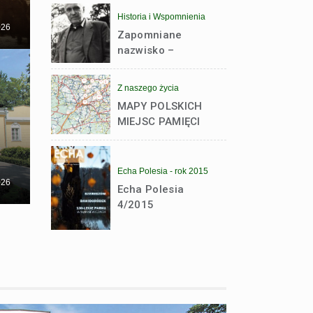
Bugiem – lista
Historia i Wspomnienia
ostaszkowska
026
Zapomniane
nazwisko –
Dynastia
Jankowskich. Z
Z naszego życia
historii rodziny
MAPY POLSKICH
powstańca
MIEJSC PAMIĘCI
styczniowego
NARODOWEJ W
Michała
OBWODZIE
Jankowskiego
BRZESKIM
Echa Polesia - rok 2015
026
Echa Polesia
4/2015