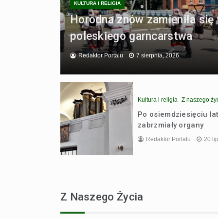
KULTURA I RELIGIA
Horodna znów zamieniła się 
poleskiego garncarstwa
Redaktor Portalu
7 sierpnia, 2026
Kultura i religia
Z naszego ży
Po osiemdziesięciu l
zabrzmiały organy
Redaktor Portalu
20 li
Z Naszego Życia