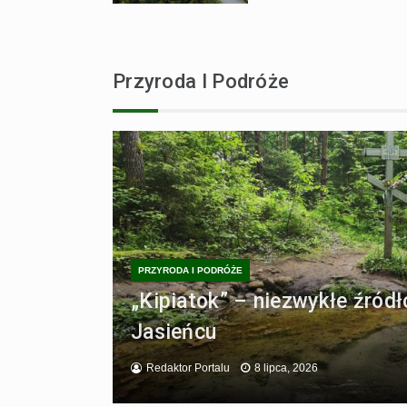
Przyroda I Podróże
PRZYRODA I PODRÓŻE
„Kipiatok” – niezwykłe źród
Jasieńcu
Redaktor Portalu
8 lipca, 2026