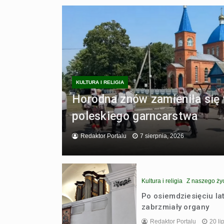
KULTURA I RELIGIA
Horodna znów zamieniła się 
poleskiego garncarstwa
Redaktor Portalu
7 sierpnia, 2026
Kultura i religia
Z naszego ży
Po osiemdziesięciu l
zabrzmiały organy
Redaktor Portalu
20 li