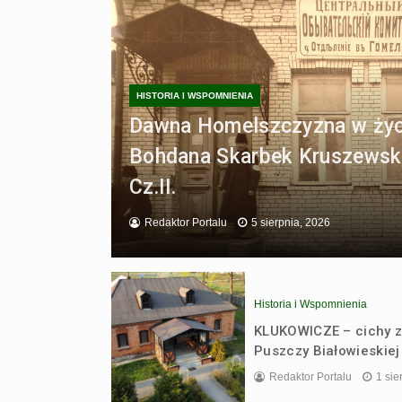
HISTORIA I WSPOMNIENIA
Dawna Homelszczyzna w życ
Bohdana Skarbek Kruszewsk
Cz.II.
Redaktor Portalu
5 sierpnia, 2026
Historia i Wspomnienia
KLUKOWICZE – cichy z
Puszczy Białowieskiej
Redaktor Portalu
1 sie