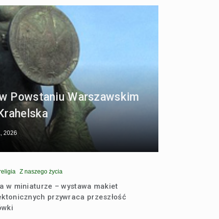
r. w Powstaniu Warszawskim
Krahelska
a, 2026
religia
Z naszego życia
ia w miniaturze – wystawa makiet
ektonicznych przywraca przeszłość
ówki