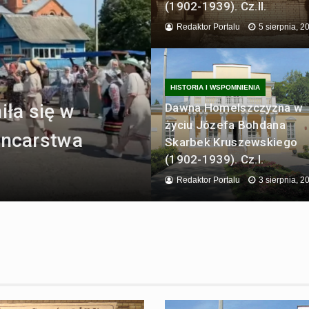
(1902-1939). Cz.II.
Redaktor Portalu
5 sierpnia, 2
Powstaniu
atach w
HISTORIA I WSPOMNIENIA
ła się w
 Krystyna
brzmiały
Dawna Homelszczyzna w
życiu Józefa Bohdana
rncarstwa
Skarbek Kruszewskiego
(1902-1939). Cz.I.
Redaktor Portalu
3 sierpnia, 2