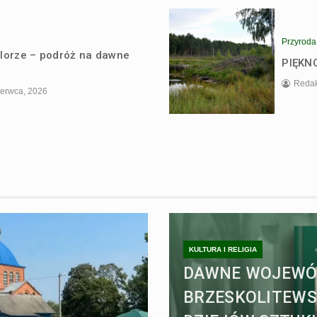
Przyroda
olorze – podróż na dawne
PIĘKN
Redak
zerwca, 2026
KULTURA I RELIGIA
DAWNE WOJEW
BRZESKOLITEWS