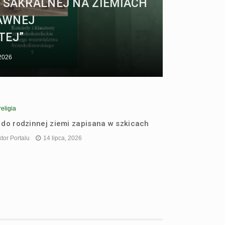
 SAKRALNEJ NA ZIEMIACH
AWNEJ
TEJ”
 2026
religia
 do rodzinnej ziemi zapisana w szkicach
tor Portalu
14 lipca, 2026