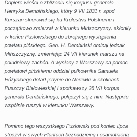
Dopiero wieści o zbliżaniu się korpusu generała
Henryka Dembińskiego, który 9 VII 1831 r. spod
Kurszan skierował się ku Królestwu Polskiemu i
początkowo zmierzał w kierunku Mińszczyzny, skłoniły
w końcu Pusłowskiego do zbrojnego wystąpienia
powiatu pińskiego. Gen. H. Dembiński ominął jednak
Mińszczyznę, zmieniając 24 VII kierunek marszu na
południowy zachód. A wysłany z Warszawy na pomoc
powiatowi pińskiemu oddział pułkownika Samuela
Różyckiego dotarł jedynie do Narewki w okolicach
Puszczy Białowieskiej i spotkawszy 28 VII korpus
generała Dembińskiego, połączył się z nim. Następnie
wspólnie ruszyli w kierunku Warszawy.
Pomimo tego wszystkiego Pusłowski pod koniec lipca
stoczył w swych Plantach beznadziejną i osamotnioną