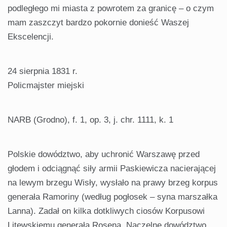
podległego mi miasta z powrotem za granicę – o czym
mam zaszczyt bardzo pokornie donieść Waszej
Ekscelencji.
24 sierpnia 1831 r.
Policmajster miejski
NARB (Grodno), f. 1, op. 3, j. chr. 1111, k. 1
Polskie dowództwo, aby uchronić Warszawę przed
głodem i odciągnąć siły armii Paskiewicza nacierającej
na lewym brzegu Wisły, wysłało na prawy brzeg korpus
generała Ramoriny (według pogłosek – syna marszałka
Lanna). Zadał on kilka dotkliwych ciosów Korpusowi
Litewskiemu generała Rosena. Naczelne dowództwo