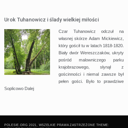
Urok Tuhanowicz i ślady wielkiej miłości
Czar Tuhanowicz odczuł na
własnej skórze Adam Mickiewicz,
który gościł tu w latach 1818-1820.
Biały dwór Wereszczaków, ukryty
pośród malowniczego parku
krajobrazowego, słynął z
gościnności i niemal zawsze był
pełen gości. Było to prawdziwe
Soplicowo
Dalej
POLESIE.ORG 2021, WSZELKIE PRAWA ZASTRZEŻONE THEME: