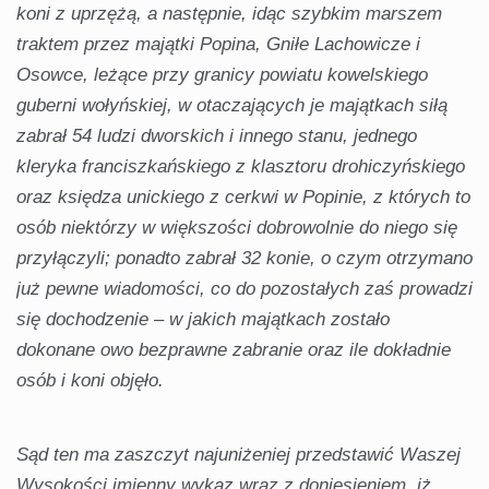
koni z uprzężą, a następnie, idąc szybkim marszem
traktem przez majątki Popina, Gniłe Lachowicze i
Osowce, leżące przy granicy powiatu kowelskiego
guberni wołyńskiej, w otaczających je majątkach siłą
zabrał 54 ludzi dworskich i innego stanu, jednego
kleryka franciszkańskiego z klasztoru drohiczyńskiego
oraz księdza unickiego z cerkwi w Popinie, z których to
osób niektórzy w większości dobrowolnie do niego się
przyłączyli; ponadto zabrał 32 konie, o czym otrzymano
już pewne wiadomości, co do pozostałych zaś prowadzi
się dochodzenie – w jakich majątkach zostało
dokonane owo bezprawne zabranie oraz ile dokładnie
osób i koni objęło.
Sąd ten ma zaszczyt najuniżeniej przedstawić Waszej
Wysokości imienny wykaz wraz z doniesieniem, iż