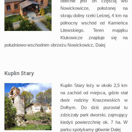
obecnie jest on częścią wsi
Nowickowicze, położonej na
skraju doliny rzeki Leśnej, 4 km na
północny wschód od Kamieńca
Litewskiego. Teren majątku
Klukowicze znajduje się na
południowo-wschodnim obrzeżu Nowickowicz,
Dalej
Kuplin Stary
Kuplin Stary leży w około 2,5 km
na zachód od miejsca, gdzie stał
dwór rodziny Kraszewskich w
Dołhym. Do dziś pozostał tu
zdziczały park dworski, zajmujący
kiedyś powierzchnię ok. 7 ha. W
parku spotykamy głównie
Dalej