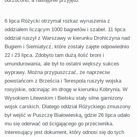
odrzucono, a następnie przyjęto.
6 lipca Różycki otrzymał rozkaz wyruszenia z
oddziałem liczącym 1000 bagnetów i szabel. 11 lipca
oddział ruszył z Warszawy w kierunku Drohiczyna nad
Bugiem i Siemiatycz, które zostały zajęte odpowiednio
22 i 23 lipca. Zdobyto tam dużą ilość broni i
umundurowania, ale był to ostatni większy sukces
wyprawy. Można przypuszczać, że naprzeciw
powstańcom z Brześcia i Terespola ruszyły wojska
rosyjskie, odcinając im drogę w kierunku Kobrynia. W
Wysokiem Litewskim i Bielsku stały silne garnizony
wojsk carskich. Dlatego oddział Różyckiego zmuszony
był wejść w Puszczę Białowieską, gdzie 26 lipca udało
mu się oderwać od ścigającego go przeciwnika.
Interesujący jest dokument, który odnosi się do tych