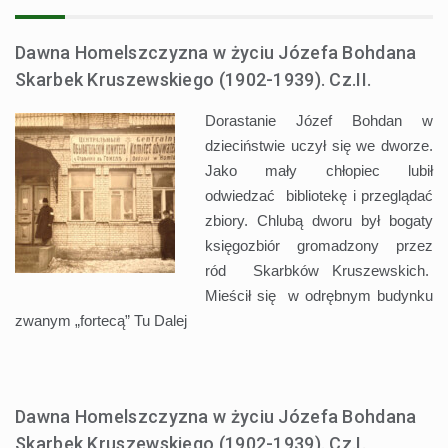
Dawna Homelszczyzna w życiu Józefa Bohdana
Skarbek Kruszewskiego (1902-1939). Cz.II.
Dorastanie Józef Bohdan w
dzieciństwie uczył się we dworze.
Jako mały chłopiec lubił
odwiedzać bibliotekę i przeglądać
zbiory. Chlubą dworu był bogaty
księgozbiór gromadzony przez
ród Skarbków Kruszewskich.
Mieścił się w odrębnym budynku
zwanym „fortecą” Tu
Dalej
Dawna Homelszczyzna w życiu Józefa Bohdana
Skarbek Kruszewskiego (1902-1939). Cz.I.