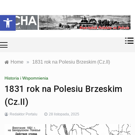
Skip
Historia i
Echa
to
Otwórz pasek narzędzi
współczesność
content
Polaków na
Polesiu.
Polesia
Przyroda,
zabytki, kultura
i wspomnienia
z Polesia.
Home
»
1831 rok na Polesiu Brzeskim (Cz.II)
Historia i Wspomnienia
1831 rok na Polesiu Brzeskim
(Cz.II)
Redaktor Portalu
28 listopada, 2025