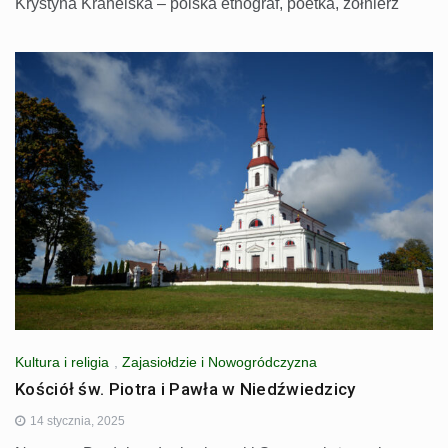
Krystyna Krahelska – polska etnograf, poetka, żołnierz
Kultura i religia
,
Zajasiołdzie i Nowogródczyzna
Kościół św. Piotra i Pawła w Niedźwiedzicy
14 stycznia, 2025