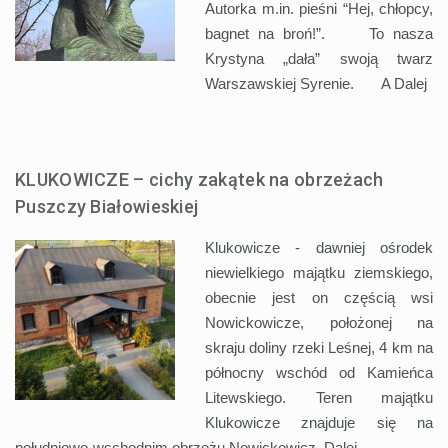
Autorka m.in. pieśni “Hej, chłopcy,
bagnet na broń!”. To nasza
Krystyna „dała” swoją twarz
Warszawskiej Syrenie. A
Dalej
KLUKOWICZE – cichy zakątek na obrzeżach
Puszczy Białowieskiej
Klukowicze - dawniej ośrodek
niewielkiego majątku ziemskiego,
obecnie jest on częścią wsi
Nowickowicze, położonej na
skraju doliny rzeki Leśnej, 4 km na
północny wschód od Kamieńca
Litewskiego. Teren majątku
Klukowicze znajduje się na
południowo-wschodnim obrzeżu Nowickowicz,
Dalej