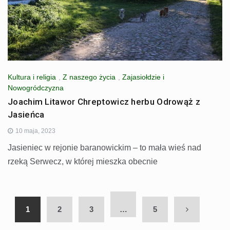
Kultura i religia
,
Z naszego życia
,
Zajasiołdzie i
Nowogródczyzna
Joachim Litawor Chreptowicz herbu Odrowąż z
Jasieńca
10 maja, 2023
Jasieniec w rejonie baranowickim – to mała wieś nad
rzeką Serwecz, w której mieszka obecnie
1
2
3
…
5