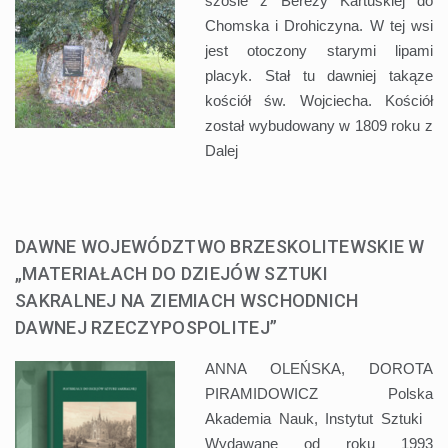
szosie z Berezy Kartuskiej do
Chomska i Drohiczyna. W tej wsi
jest otoczony starymi lipami
placyk. Stał tu dawniej takąze
kościół św. Wojciecha. Kościół
został wybudowany w 1809 roku z
Dalej
DAWNE WOJEWÓDZTWO BRZESKOLITEWSKIE W
„MATERIAŁACH DO DZIEJÓW SZTUKI
SAKRALNEJ NA ZIEMIACH WSCHODNICH
DAWNEJ RZECZYPOSPOLITEJ”
ANNA OLEŃSKA, DOROTA
PIRAMIDOWICZ Polska
Akademia Nauk, Instytut Sztuki
Wydawane od roku 1993