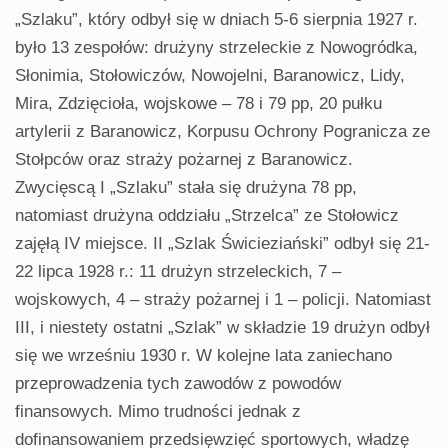
„Szlaku”, który odbył się w dniach 5-6 sierpnia 1927 r.
było 13 zespołów: drużyny strzeleckie z Nowogródka,
Słonimia, Stołowiczów, Nowojelni, Baranowicz, Lidy,
Mira, Zdzięcioła, wojskowe – 78 i 79 pp, 20 pułku
artylerii z Baranowicz, Korpusu Ochrony Pogranicza ze
Stołpców oraz straży pożarnej z Baranowicz.
Zwycięscą I „Szlaku” stała się drużyna 78 pp,
natomiast drużyna oddziału „Strzelca” ze Stołowicz
zajęłą IV miejsce. II „Szlak Świcieziański” odbył się 21-
22 lipca 1928 r.: 11 drużyn strzeleckich, 7 –
wojskowych, 4 – straży pożarnej i 1 – policji. Natomiast
III, i niestety ostatni „Szlak” w składzie 19 drużyn odbył
się we wrześniu 1930 r. W kolejne lata zaniechano
przeprowadzenia tych zawodów z powodów
finansowych. Mimo trudności jednak z
dofinansowaniem przedsięwzięć sportowych, władzę