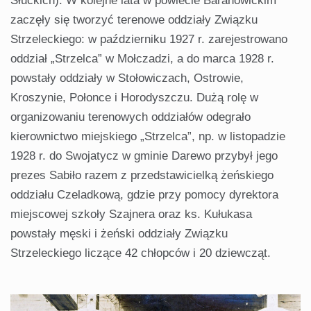
Słuckich). W kolejne lata w powiecie Baranowickim
zaczęły się tworzyć terenowe oddziały Związku
Strzeleckiego: w październiku 1927 r. zarejestrowano
oddział „Strzelca” w Mołczadzi, a do marca 1928 r.
powstały oddziały w Stołowiczach, Ostrowie,
Kroszynie, Połonce i Horodyszczu. Dużą rolę w
organizowaniu terenowych oddziałów odegrało
kierownictwo miejskiego „Strzelca”, np. w listopadzie
1928 r. do Swojatycz w gminie Darewo przybył jego
prezes Sabiło razem z przedstawicielką żeńskiego
oddziału Czeladkową, gdzie przy pomocy dyrektora
miejscowej szkoły Szajnera oraz ks. Kułukasa
powstały męski i żeński oddziały Związku
Strzeleckiego liczące 42 chłopców i 20 dziewcząt.