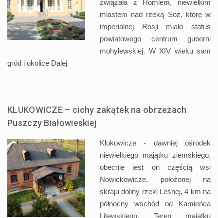
związała z Homlem, niewielkim
miastem nad rzeką Soż, które w
imperialnej Rosji miało status
powiatowego centrum guberni
mohylewskiej. W XIV wieku sam
gród i okolice
Dalej
KLUKOWICZE – cichy zakątek na obrzeżach
Puszczy Białowieskiej
Klukowicze - dawniej ośrodek
niewielkiego majątku ziemskiego,
obecnie jest on częścią wsi
Nowickowicze, położonej na
skraju doliny rzeki Leśnej, 4 km na
północny wschód od Kamieńca
Litewskiego. Teren majątku