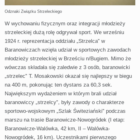
Odznaki Związku Strzeleckiego
W wychowaniu fizycznym oraz integracji młodzieży
strzeleckiej dużą rolę odgrywał sport. We wrześniu
1924 r. reprezentacja oddziału „Strzelca” w
Baranowiczach wzięła udział w sportowych zawodach
młodzieży strzeleckiej w Brześciu n/Bugiem. Mimo że
wówczas składała się zaledwie z 3 osób, baranowicki
„strzelec” T. Mosakowski okazał się najlepszy w biegu
na 400 m, pokonując ten dystans za 60,3 sek.
Największym wydażeniem w którym brali udział
baranowiccy „strzelcy”, były zawody o charakterze
sportowo-wojskowym „Szlak Świteziański” podczas
marszu na trasie Baranowicze-Nowogródek (I etap:
Baranowicze-Walówka, 42 km, II – Walówka-
Nowogródek, 16 km). Uczestnikami pierwszego