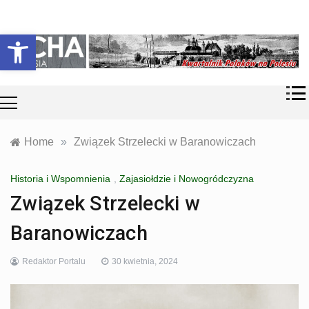
Skip
Historia i
Echa
to
Otwórz pasek narzędzi
współczesność
content
Polaków na
Polesiu.
Polesia
Przyroda,
zabytki, kultura
i wspomnienia
z Polesia.
Home
»
Związek Strzelecki w Baranowiczach
Historia i Wspomnienia
,
Zajasiołdzie i Nowogródczyzna
Związek Strzelecki w
Baranowiczach
Redaktor Portalu
30 kwietnia, 2024