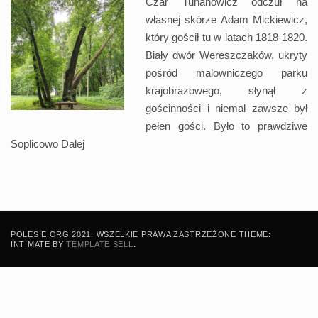
Czar Tuhanowicz odczuł na
własnej skórze Adam Mickiewicz,
który gościł tu w latach 1818-1820.
Biały dwór Wereszczaków, ukryty
pośród malowniczego parku
krajobrazowego, słynął z
gościnności i niemal zawsze był
pełen gości. Było to prawdziwe
Soplicowo
Dalej
POLESIE.ORG 2021, WSZELKIE PRAWA ZASTRZEŻONE THEME:
INTIMATE BY
TEMPLATE SELL
.