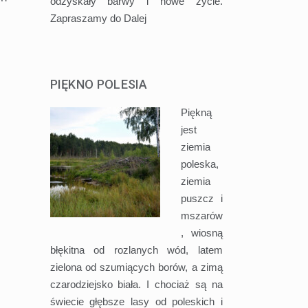
odzyskały barwy i nowe życie.
Zapraszamy do
Dalej
PIĘKNO POLESIA
Piękną
jest
ziemia
poleska,
ziemia
puszcz i
mszarów
, wiosną
błękitna od rozlanych wód, latem
zielona od szumiących borów, a zimą
czarodziejsko biała. I chociaż są na
świecie głębsze lasy od poleskich i