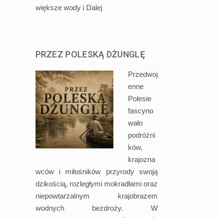
większe wody i
Dalej
PRZEZ POLESKĄ DŻUNGLĘ
Przedwoj
enne
Polesie
fascyno
wało
podróżni
ków,
krajozna
wców i miłośników przyrody swoją
dzikością, rozległymi mokradłami oraz
niepowtarzalnym krajobrazem
wodnych bezdroży. W