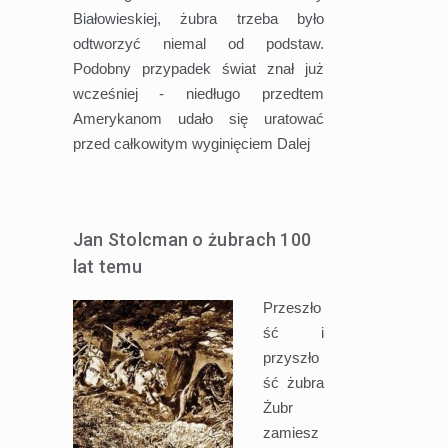
Białowieskiej, żubra trzeba było
odtworzyć niemal od podstaw.
Podobny przypadek świat znał już
wcześniej - niedługo przedtem
Amerykanom udało się uratować
przed całkowitym wyginięciem
Dalej
Jan Stolcman o żubrach 100
lat temu
Przeszło
ść i
przyszło
ść żubra
Żubr
zamiesz