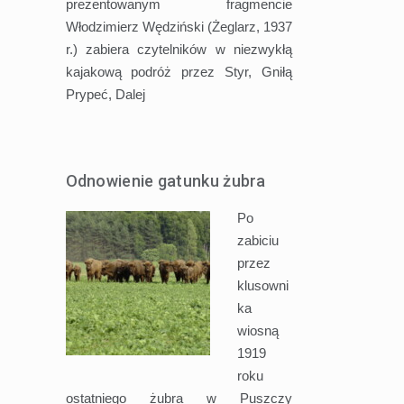
prezentowanym fragmencie
Włodzimierz Wędziński (Żeglarz, 1937
r.) zabiera czytelników w niezwykłą
kajakową podróż przez Styr, Gniłą
Prypeć,
Dalej
Odnowienie gatunku żubra
Po
zabiciu
przez
klusowni
ka
wiosną
1919
roku
ostatniego żubra w Puszczy