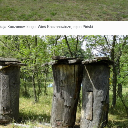
łaja Kaczanowskiego. Wieś Kaczanowicze, rejon Piński