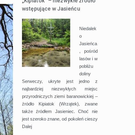
„Kipiatok” – niezwykłe źródło
wstępujące w Jasieńcu
Niedalek
o
Jasieńca
, pośród
lasów i w
pobliżu
doliny
Serweczy, ukryte jest jedno z
najbardziej niezwykłych miejsc
przyrodniczych ziemi baranowickiej –
źródło Kipiatok (Wrzątek), zwane
także źródłem Jasieniec. Choć nie
jest szeroko znane, od pokoleń cieszy
Dalej