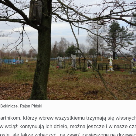
Bokinicze. Rejon Piński
bartnikom, którzy wbrew wszystkiemu trzymają się własnyc
ów wciąż kontynuują ich dzieło, można jeszcze i w nasze cz
miośle, ale także zobaczyć „na żywo” zawieszone na drzewa