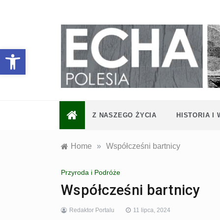
Skip
to
content
Otwórz pasek narzędzi
Z NASZEGO ŻYCIA
HISTORIA I
Home
»
Współcześni bartnicy
Przyroda i Podróże
Współcześni bartnicy
Redaktor Portalu
11 lipca, 2024