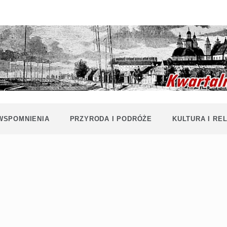
Historia i
Echa
współczesność
Polaków na
Polesiu.
Polesia
Przyroda,
zabytki, kultura
i wspomnienia
z Polesia.
 WSPOMNIENIA
PRZYRODA I PODRÓŻE
KULTURA I REL