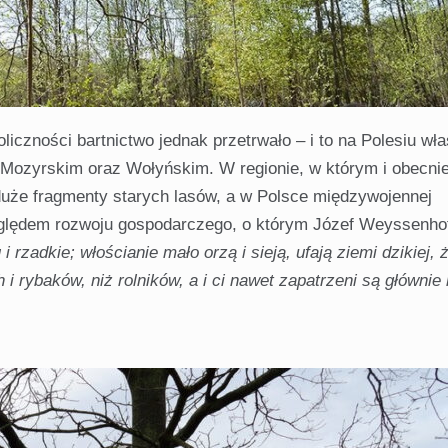
iczności bartnictwo jednak przetrwało – i to na Polesiu wła
 Mozyrskim oraz Wołyńskim. W regionie, w którym i obecnie
 duże fragmenty starych lasów, a w Polsce międzywojennej
ględem rozwoju gospodarczego, o którym Józef Weyssenhof
 rzadkie; włościanie mało orzą i sieją, ufają ziemi dzikiej, 
i rybaków, niż rolników, a i ci nawet zapatrzeni są głównie