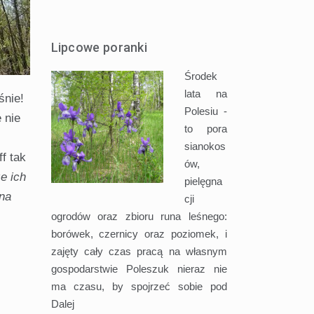
Lipcowe poranki
Środek
lata na
śnie!
Polesiu -
 nie
to pora
sianokos
f tak
ów,
że ich
pielęgna
 na
cji
ogrodów oraz zbioru runa leśnego:
borówek, czernicy oraz poziomek, i
zajęty cały czas pracą na własnym
gospodarstwie Poleszuk nieraz nie
ma czasu, by spojrzeć sobie pod
Dalej