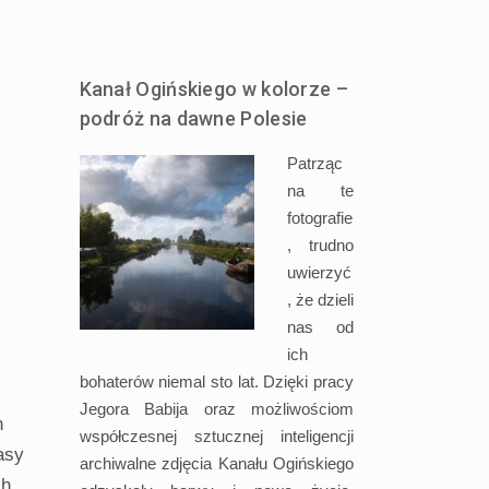
Kanał Ogińskiego w kolorze –
podróż na dawne Polesie
Patrząc
na te
fotografie
, trudno
uwierzyć
, że dzieli
nas od
ich
bohaterów niemal sto lat. Dzięki pracy
Jegora Babija oraz możliwościom
h
współczesnej sztucznej inteligencji
asy
archiwalne zdjęcia Kanału Ogińskiego
ch