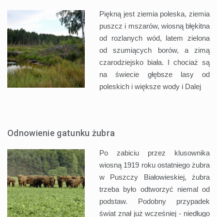
Piękną jest ziemia poleska, ziemia
puszcz i mszarów, wiosną błękitna
od rozlanych wód, latem zielona
od szumiących borów, a zimą
czarodziejsko biała. I chociaż są
na świecie głębsze lasy od
poleskich i większe wody i
Dalej
Odnowienie gatunku żubra
Po zabiciu przez klusownika
wiosną 1919 roku ostatniego żubra
w Puszczy Białowieskiej, żubra
trzeba było odtworzyć niemal od
podstaw. Podobny przypadek
świat znał już wcześniej - niedługo