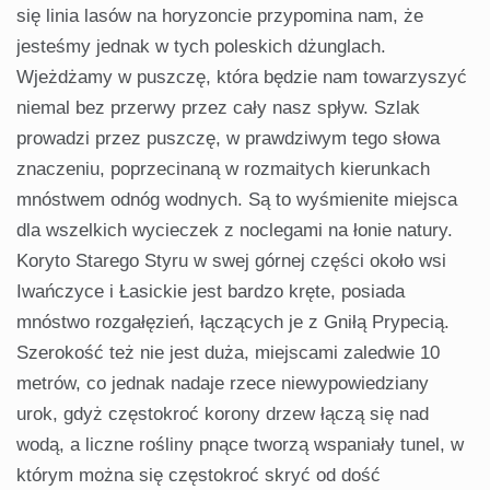
się linia lasów na horyzoncie przypomina nam, że
jesteśmy jednak w tych poleskich dżunglach.
Wjeżdżamy w puszczę, która będzie nam towarzyszyć
niemal bez przerwy przez cały nasz spływ. Szlak
prowadzi przez puszczę, w prawdziwym tego słowa
znaczeniu, poprzecinaną w rozmaitych kierunkach
mnóstwem odnóg wodnych. Są to wyśmienite miejsca
dla wszelkich wycieczek z noclegami na łonie natury.
Koryto Starego Styru w swej górnej części około wsi
Iwańczyce i Łasickie jest bardzo kręte, posiada
mnóstwo rozgałęzień, łączących je z Gniłą Prypecią.
Szerokość też nie jest duża, miejscami zaledwie 10
metrów, co jednak nadaje rzece niewypowiedziany
urok, gdyż częstokroć korony drzew łączą się nad
wodą, a liczne rośliny pnące tworzą wspaniały tunel, w
którym można się częstokroć skryć od dość