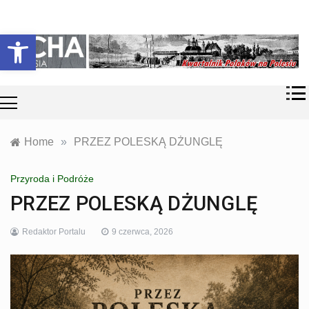
Skip
Historia i
Echa
to
Otwórz pasek narzędzi
współczesność
content
Polaków na
Polesiu.
Polesia
Przyroda,
zabytki, kultura
i wspomnienia
z Polesia.
Home
»
PRZEZ POLESKĄ DŻUNGLĘ
Przyroda i Podróże
PRZEZ POLESKĄ DŻUNGLĘ
Redaktor Portalu
9 czerwca, 2026