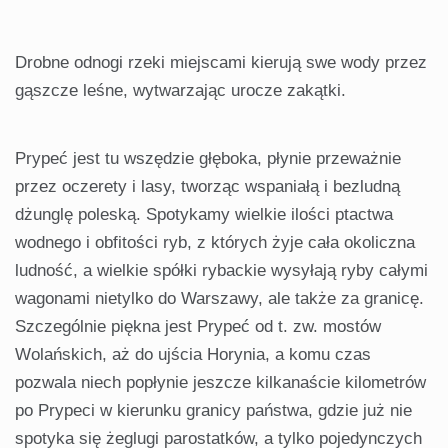
Drobne odnogi rzeki miejscami kierują swe wody przez
gąszcze leśne, wytwarzając urocze zakątki.
Prypeć jest tu wszędzie głęboka, płynie przeważnie
przez oczerety i lasy, tworząc wspaniałą i bezludną
dżunglę poleską. Spotykamy wielkie ilości ptactwa
wodnego i obfitości ryb, z których żyje cała okoliczna
ludność, a wielkie spółki rybackie wysyłają ryby całymi
wagonami nietylko do Warszawy, ale także za granicę.
Szczególnie piękna jest Prypeć od t. zw. mostów
Wolańskich, aż do ujścia Horynia, a komu czas
pozwala niech popłynie jeszcze kilkanaście kilometrów
po Prypeci w kierunku granicy państwa, gdzie już nie
spotyka się żeglugi parostatków, a tylko pojedynczych