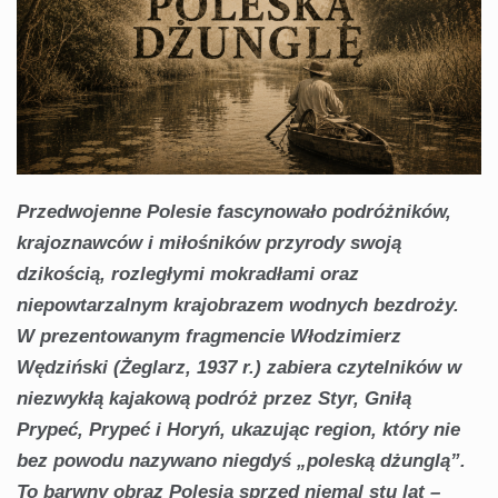
Przedwojenne Polesie fascynowało podróżników,
krajoznawców i miłośników przyrody swoją
dzikością, rozległymi mokradłami oraz
niepowtarzalnym krajobrazem wodnych bezdroży.
W prezentowanym fragmencie Włodzimierz
Wędziński (Żeglarz, 1937 r.) zabiera czytelników w
niezwykłą kajakową podróż przez Styr, Gniłą
Prypeć, Prypeć i Horyń, ukazując region, który nie
bez powodu nazywano niegdyś „poleską dżunglą”.
To barwny obraz Polesia sprzed niemal stu lat –