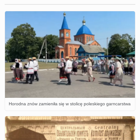
Horodna znów zamieniła się w stolicę poleskiego garncarstwa