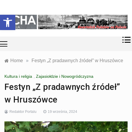
Skip
Historia i
Echa
to
Otwórz pasek narzędzi
współczesność
content
Polaków na
Polesiu.
Polesia
Przyroda,
zabytki, kultura
i wspomnienia
z Polesia.
Home
»
Festyn „Z pradawnych źródeł” w Hruszówce
Kultura i religia
,
Zajasiołdzie i Nowogródczyzna
Festyn „Z pradawnych źródeł”
w Hruszówce
Redaktor Portalu
19 września, 2024