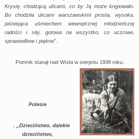
Krysię,
chodzącą
ulicami,
co
by
Ją
może
krępowało.
Bo
chodziła
ulicami
warszawskimi
prosta,
wysoka,
jaśniejąca
uśmiechem
wewnętrznej
młodzieńczej
radości
i
siły,
gotowa
na
wszystko,
co
uczciwe,
sprawiedliwe
i
piękne
”.
Pomnik stanął nad Wisła w sierpniu 1939 roku.
Polesie
.
„Dzieciństwo, dalekie
dzieciństwo,