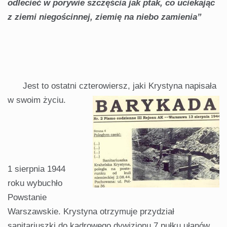
odlecieć w porywie szczęścia jak ptak, co uciekając
z ziemi niegościnnej, ziemię na niebo zamienia”
Jest to ostatni czterowiersz, jaki Krystyna napisała
w swoim życiu.
1 sierpnia 1944
roku wybuchło
Powstanie
Warszawskie. Krystyna otrzymuje przydział
sanitariuszki do kadrowego dywizjonu 7 pułku ułanów