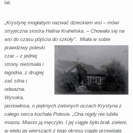
lat.
„
Krystynę
mogłabym
nazwać
dzieckiem
wsi
–
mówi
stryjeczna
siostra
Halina
Krahelska.
–
Chowała
się
na
wsi
do
czasu
pójścia
do
szkoły
”
.
Miała
w
sobie
prawdziwy
poleski
czar
–
z
jednej
strony
nieśmiała
i
łagodna,
z
drugiej
zaś
silna
i
odważna.
Wysoka,
jasnowłosa,
o
pięknych
zielonych
oczach
Krystyna
z
całego
serca
kochała
Polesie.
„
Ona
nigdy
nie
lubiła
miasta.
Miasto
ją
męczyło.
I
jej
ciągle
było
brak
zieleni,
w
wielu
jej
wierszach
z
tego
okresu
ciągle
przewijała