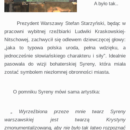
A było tak..
Prezydent Warszawy Stefan Starzyński, będąc w
pracowni wybitnej rzeźbiarki Ludwiki Kraskowskiej-
Nitschowej, zachwycił się odlewem dziewczęcej głowy:
„jaka to typowa polska uroda, pełna wdzięku, a
jednocześnie słowiańskiego charakteru i siły”. Idealnie
pasowała do wizji bohaterskiej Syreny, która miała
zostać symbolem niezłomnej obronności miasta.
O pomniku Syreny mówi sama artystka:
„
Wyrzeźbiona
przeze
mnie
twarz
Syreny
warszawskiej
jest
twarzą
Krystyny
zmonumentalizowaną,
aby
nie
było
tak
łatwo
rozpoznać