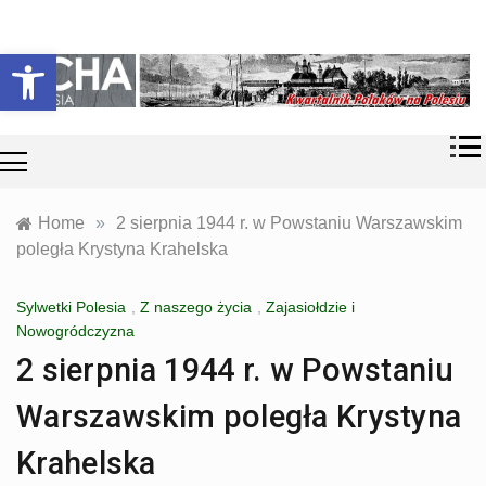
Skip
Historia i
Echa
to
Otwórz pasek narzędzi
współczesność
content
Polaków na
Polesiu.
Polesia
Przyroda,
zabytki, kultura
i wspomnienia
z Polesia.
Home
»
2 sierpnia 1944 r. w Powstaniu Warszawskim
poległa Krystyna Krahelska
Sylwetki Polesia
,
Z naszego życia
,
Zajasiołdzie i
Nowogródczyzna
2 sierpnia 1944 r. w Powstaniu
Warszawskim poległa Krystyna
Krahelska