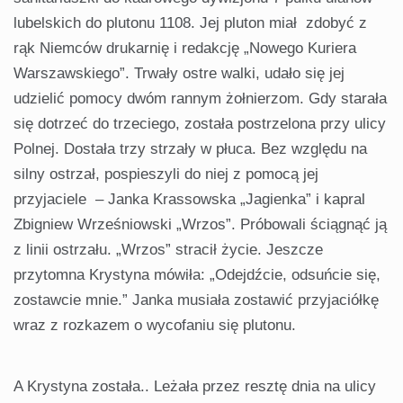
lubelskich do plutonu 1108. Jej pluton miał zdobyć z
rąk Niemców drukarnię i redakcję „Nowego Kuriera
Warszawskiego”. Trwały ostre walki, udało się jej
udzielić pomocy dwóm rannym żołnierzom. Gdy starała
się dotrzeć do trzeciego, została postrzelona przy ulicy
Polnej. Dostała trzy strzały w płuca. Bez względu na
silny ostrzał, pospieszyli do niej z pomocą jej
przyjaciele – Janka Krassowska „Jagienka” i kapral
Zbigniew Wrześniowski „Wrzos”. Próbowali ściągnąć ją
z linii ostrzału. „Wrzos” stracił życie. Jeszcze
przytomna Krystyna mówiła: „Odejdźcie, odsuńcie się,
zostawcie mnie.” Janka musiała zostawić przyjaciółkę
wraz z rozkazem o wycofaniu się plutonu.
A Krystyna została.. Leżała przez resztę dnia na ulicy