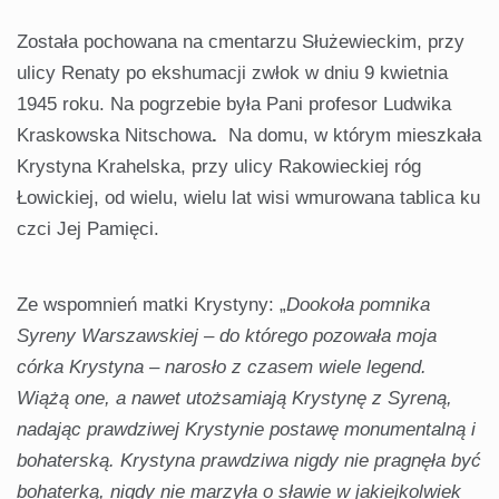
Została pochowana na cmentarzu Służewieckim, przy
ulicy Renaty po ekshumacji zwłok w dniu 9 kwietnia
1945 roku. Na pogrzebie była Pani profesor Ludwika
Kraskowska Nitschowa
.
Na domu, w którym mieszkała
Krystyna Krahelska, przy ulicy Rakowieckiej róg
Łowickiej, od wielu, wielu lat wisi wmurowana tablica ku
czci Jej Pamięci.
Ze wspomnień matki Krystyny: „
Dookoła pomnika
Syreny Warszawskiej – do którego pozowała moja
córka Krystyna – narosło z czasem wiele legend.
Wiążą one, a nawet utożsamiają Krystynę z Syreną,
nadając prawdziwej Krystynie postawę monumentalną i
bohaterską. Krystyna prawdziwa nigdy nie pragnęła być
bohaterką, nigdy nie marzyła o sławie w jakiejkolwiek