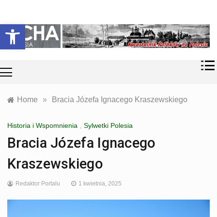
Skip
Historia i
Echa
to
Otwórz pasek narzędzi
współczesność
content
Polaków na
Polesiu.
Polesia
Przyroda,
zabytki, kultura
i wspomnienia
z Polesia.
Home
»
Bracia Józefa Ignacego Kraszewskiego
Historia i Wspomnienia
,
Sylwetki Polesia
Bracia Józefa Ignacego
Kraszewskiego
Redaktor Portalu
1 kwietnia, 2025