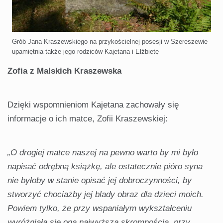
Grób Jana Kraszewskiego na przykościelnej posesji w Szereszewie
upamiętnia także jego rodziców Kajetana i Elżbietę
Zofia z Malskich Kraszewska
Dzięki wspomnieniom Kajetana zachowały się
informacje o ich matce, Zofii Kraszewskiej:
„O drogiej matce naszej na pewno warto by mi było
napisać odrębną książkę, ale ostatecznie pióro syna
nie byłoby w stanie opisać jej dobroczynności, by
stworzyć chociażby jej blady obraz dla dzieci moich.
Powiem tylko, że przy wspaniałym wykształceniu
wyróżniała się ona najwyższą skromnością, przy