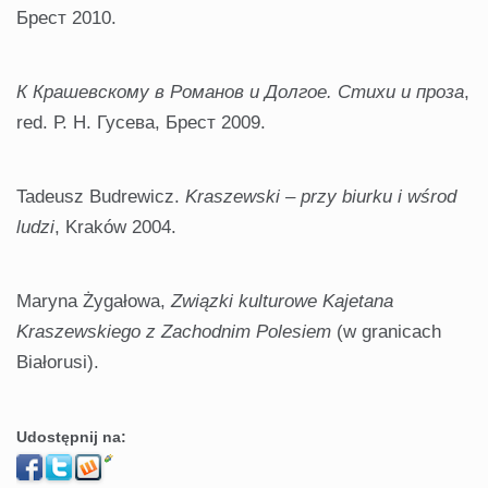
Брест 2010.
К Крашевскому в Романов и Долгое
.
Стихи и проза
,
red. Р. Н. Гусева, Брест 2009.
Tadeusz Budrewicz.
Kraszewski – przy biurku i wśrod
ludzi
, Kraków 2004.
Maryna Żygałowa,
Związki kulturowe Kajetana
Kraszewskiego z Zachodnim Polesiem
(w granicach
Białorusi).
Udostępnij na: