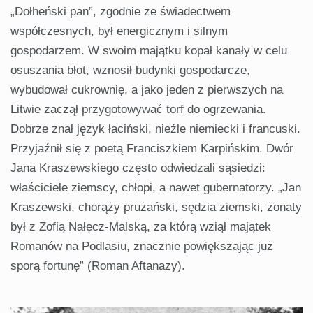
„Dołheński pan”, zgodnie ze świadectwem
współczesnych, był energicznym i silnym
gospodarzem. W swoim majątku kopał kanały w celu
osuszania błot, wznosił budynki gospodarcze,
wybudował cukrownię, a jako jeden z pierwszych na
Litwie zaczął przygotowywać torf do ogrzewania.
Dobrze znał język łaciński, nieźle niemiecki i francuski.
Przyjaźnił się z poetą Franciszkiem Karpińskim. Dwór
Jana Kraszewskiego często odwiedzali sąsiedzi:
właściciele ziemscy, chłopi, a nawet gubernatorzy. „Jan
Kraszewski, chorąży prużański, sędzia ziemski, żonaty
był z Zofią Nałęcz-Malską, za którą wziął majątek
Romanów na Podlasiu, znacznie powiększając już
sporą fortunę” (Roman Aftanazy).