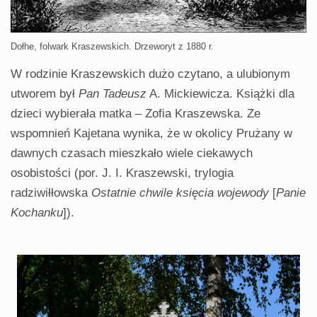
Dołhe, folwark Kraszewskich. Drzeworyt z 1880 r.
W rodzinie Kraszewskich dużo czytano, a ulubionym
utworem był
Pan Tadeusz
A. Mickiewicza. Książki dla
dzieci wybierała matka – Zofia Kraszewska. Ze
wspomnień Kajetana wynika, że w okolicy Prużany w
dawnych czasach mieszkało wiele ciekawych
osobistości (por. J. I. Kraszewski, trylogia
radziwiłłowska
Ostatnie chwile księcia wojewody
[
Panie
Kochanku
]).