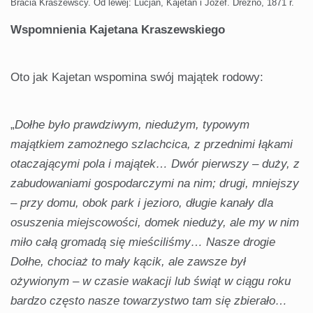
Bracia Kraszewscy. Od lewej: Lucjan, Kajetan i Józef. Drezno, 1871 r.
Wspomnienia Kajetana Kraszewskiego
Oto jak Kajetan wspomina swój majątek rodowy:
„
Dołhe było prawdziwym, niedużym, typowym
majątkiem zamożnego szlachcica, z przednimi łąkami
otaczającymi pola i majątek… Dwór pierwszy – duży, z
zabudowaniami gospodarczymi na nim; drugi, mniejszy
– przy domu, obok park i jezioro, długie kanały dla
osuszenia miejscowości, domek nieduży, ale my w nim
miło całą gromadą się mieściliśmy… Nasze drogie
Dołhe, chociaż to mały kącik, ale zawsze był
ożywionym – w czasie wakacji lub świąt w ciągu roku
bardzo często nasze towarzystwo tam się zbierało…