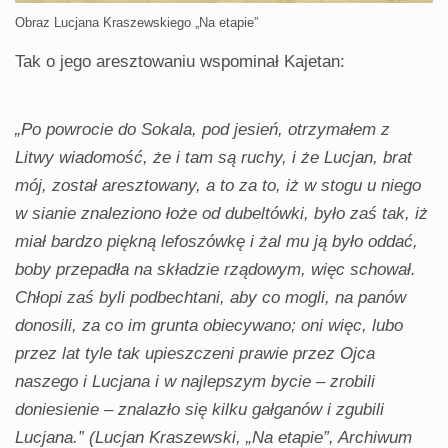
Obraz Lucjana Kraszewskiego „Na etapie”
Tak o jego aresztowaniu wspominał Kajetan:
„Po powrocie do Sokala, pod jesień, otrzymałem z
Litwy wiadomość, że i tam są ruchy, i że Lucjan, brat
mój, został aresztowany, a to za to, iż w stogu u niego
w sianie znaleziono łoże od dubeltówki, było zaś tak, iż
miał bardzo piękną lefoszówkę i żal mu ją było oddać,
boby przepadła na składzie rządowym, więc schował.
Chłopi zaś byli podbechtani, aby co mogli, na panów
donosili, za co im grunta obiecywano; oni więc, lubo
przez lat tyle tak upieszczeni prawie przez Ojca
naszego i Lucjana i w najlepszym bycie – zrobili
doniesienie – znalazło się kilku gałganów i zgubili
Lucjana.”
(Lucjan Kraszewski, „Na etapie”, Archiwum