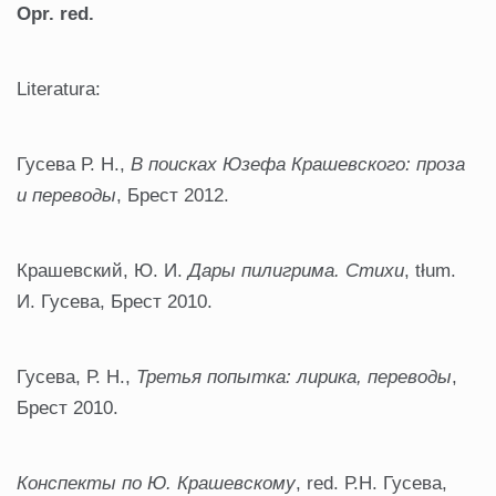
Opr. red.
Literatura:
Гусева Р. Н.,
В поисках Юзефа Крашевского
:
проза
и
переводы
, Брест 2012.
Крашевский, Ю. И.
Дары пилигрима
.
Стихи
, tłum.
И. Гусева, Брест 2010.
Гусева, Р. Н.,
Третья попытка
:
лирика
,
переводы
,
Брест 2010.
Конспекты по Ю
.
Крашевскому
, red. Р.Н. Гусева,