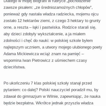
Dlatego w mojej biografii w rubryce „pochodzenie”
zawsze pisałem: „ze średniozamożnych chłopów”,
ponieważ gdy nastała władza radziecka, mojemu ojcu
zostało 12 hektarów ziemi, z czego 3 hektary to grunty
orne, a reszta – łąki i pastwiska. Rodzice starali się,
aby dzieci zdobyły wykształcenie, a ja miałem
zdolności i chęć do nauki: w polskiej szkole byłem
najlepszym uczniem, a utwory mojego ulubionego poety
Adama Mickiewicza wciąż znam na pamięć –
wspomina Iwan Pietrowicz z uśmiechem czasy
dzieciństwa.
Po ukończeniu 7 klas polskiej szkoły stanął przed
pytaniem: co dalej? Polski nauczyciel poradził mu, by
zdawał do gimnazjum w Wilnie, zapewniając, że nauka
będzie bezpłatna. Wkrótce jednak przyszła władza