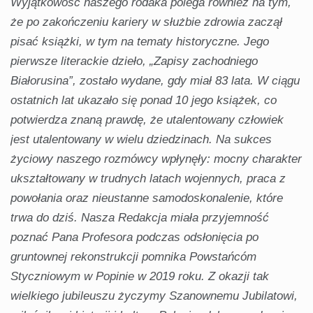
Wyjątkowość naszego rodaka polega również na tym,
że po zakończeniu kariery w służbie zdrowia zaczął
pisać książki, w tym na tematy historyczne. Jego
pierwsze literackie dzieło, „Zapisy zachodniego
Białorusina”, zostało wydane, gdy miał 83 lata. W ciągu
ostatnich lat ukazało się ponad 10 jego książek, co
potwierdza znaną prawdę, że utalentowany człowiek
jest utalentowany w wielu dziedzinach. Na sukces
życiowy naszego rozmówcy wpłynęły: mocny charakter
ukształtowany w trudnych latach wojennych, praca z
powołania oraz nieustanne samodoskonalenie, które
trwa do dziś. Nasza Redakcja miała przyjemność
poznać Pana Profesora podczas odsłonięcia po
gruntownej rekonstrukcji pomnika Powstańcóm
Styczniowym w Popinie w 2019 roku. Z okazji tak
wielkiego jubileuszu życzymy Szanownemu Jubilatowi,