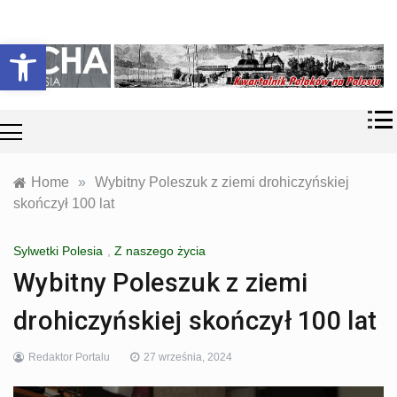
Skip
Historia i
Echa
to
Otwórz pasek narzędzi
współczesność
content
Polaków na
Polesiu.
Polesia
Przyroda,
zabytki, kultura
i wspomnienia
z Polesia.
Home
»
Wybitny Poleszuk z ziemi drohiczyńskiej
skończył 100 lat
Sylwetki Polesia
,
Z naszego życia
Wybitny Poleszuk z ziemi
drohiczyńskiej skończył 100 lat
Redaktor Portalu
27 września, 2024