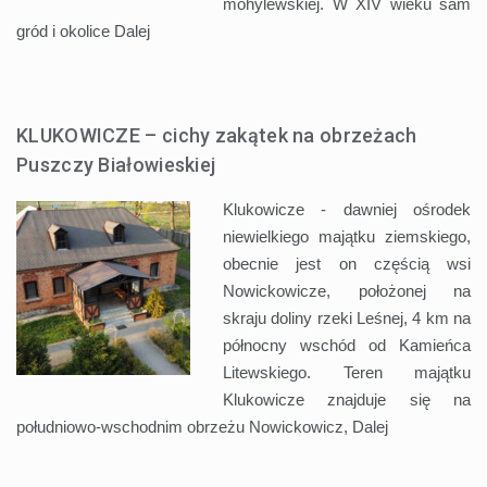
mohylewskiej. W XIV wieku sam
gród i okolice
Dalej
KLUKOWICZE – cichy zakątek na obrzeżach
Puszczy Białowieskiej
Klukowicze - dawniej ośrodek
niewielkiego majątku ziemskiego,
obecnie jest on częścią wsi
Nowickowicze, położonej na
skraju doliny rzeki Leśnej, 4 km na
północny wschód od Kamieńca
Litewskiego. Teren majątku
Klukowicze znajduje się na
południowo-wschodnim obrzeżu Nowickowicz,
Dalej