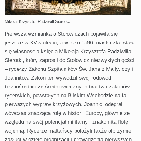
Mikołaj Krzysztof Radziwiłł Sierotka
Pierwsza wzmianka o Stołowiczach pojawiła się
jeszcze w XV stuleciu, a w roku 1596 miasteczko stało
się własnością księcia Mikołaja Krzysztofa Radziwiłła
Sierotki, który zaprosił do Stołowicz niezwykłych gości
– rycerzy Zakonu Szpitalników Św. Jana z Malty, czyli
Joannitów. Zakon ten wywodził swój rodowód
bezpośrednio ze średniowiecznych bractw i zakonów
rycerskich, powstałych na Bliskim Wschodzie na fali
pierwszych wypraw krzyżowych. Joannici odegrali
wówczas znaczącą rolę w historii Europy, głównie ze
względu na swój potencjał militarny i znakomitą flotę
wojenną. Rycerze maltańscy położyli także olbrzymie
zasługi w dziele organizacji i prowadzenia pierwszych