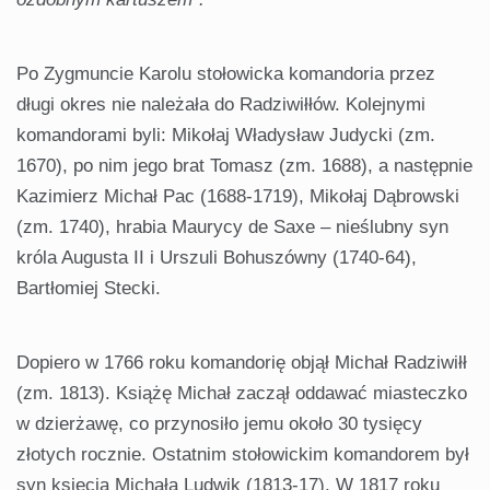
Po Zygmuncie Karolu stołowicka komandoria przez
długi okres nie należała do Radziwiłłów. Kolejnymi
komandorami byli: Mikołaj Władysław Judycki (zm.
1670), po nim jego brat Tomasz (zm. 1688), a następnie
Kazimierz Michał Pac (1688-1719), Mikołaj Dąbrowski
(zm. 1740), hrabia Maurycy de Saxe – nieślubny syn
króla Augusta II i Urszuli Bohuszówny (1740-64),
Bartłomiej Stecki.
Dopiero w 1766 roku komandorię objął Michał Radziwiłł
(zm. 1813). Książę Michał zaczął oddawać miasteczko
w dzierżawę, co przynosiło jemu około 30 tysięcy
złotych rocznie. Ostatnim stołowickim komandorem był
syn księcia Michała Ludwik (1813-17). W 1817 roku