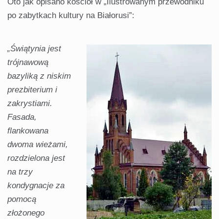
Oto jak opisano kościół w „Ilustrowanym przewodniku
po zabytkach kultury na Białorusi”:
„Świątynia jest
trójnawową
bazyliką z niskim
prezbiterium i
zakrystiami.
Fasada,
flankowana
dwoma wieżami,
rozdzielona jest
na trzy
kondygnacje za
pomocą
złożonego