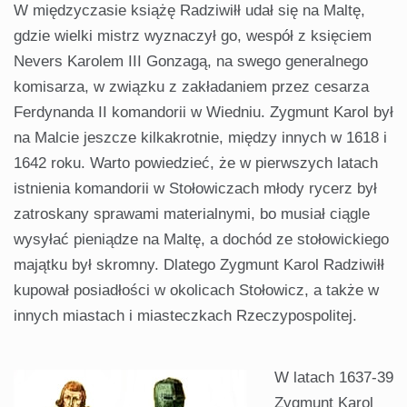
W międzyczasie książę Radziwiłł udał się na Maltę,
gdzie wielki mistrz wyznaczył go, wespół z księciem
Nevers Karolem III Gonzagą, na swego generalnego
komisarza, w związku z zakładaniem przez cesarza
Ferdynanda II komandorii w Wiedniu. Zygmunt Karol był
na Malcie jeszcze kilkakrotnie, między innych w 1618 i
1642 roku. Warto powiedzieć, że w pierwszych latach
istnienia komandorii w Stołowiczach młody rycerz był
zatroskany sprawami materialnymi, bo musiał ciągle
wysyłać pieniądze na Maltę, a dochód ze stołowickiego
majątku był skromny. Dlatego Zygmunt Karol Radziwiłł
kupował posiadłości w okolicach Stołowicz, a także w
innych miastach i miasteczkach Rzeczypospolitej.
W latach 1637-39
Zygmunt Karol