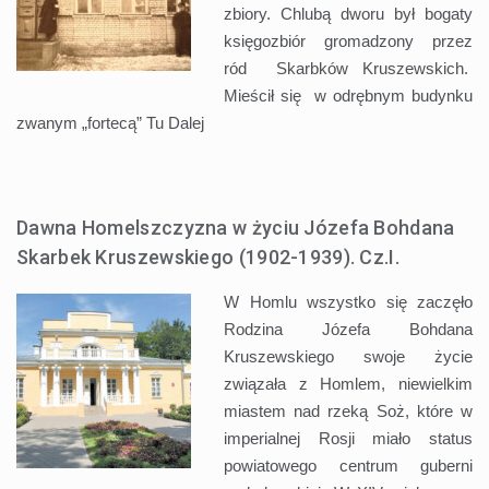
zbiory. Chlubą dworu był bogaty
księgozbiór gromadzony przez
ród Skarbków Kruszewskich.
Mieścił się w odrębnym budynku
zwanym „fortecą” Tu
Dalej
Dawna Homelszczyzna w życiu Józefa Bohdana
Skarbek Kruszewskiego (1902-1939). Cz.I.
W Homlu wszystko się zaczęło
Rodzina Józefa Bohdana
Kruszewskiego swoje życie
związała z Homlem, niewielkim
miastem nad rzeką Soż, które w
imperialnej Rosji miało status
powiatowego centrum guberni