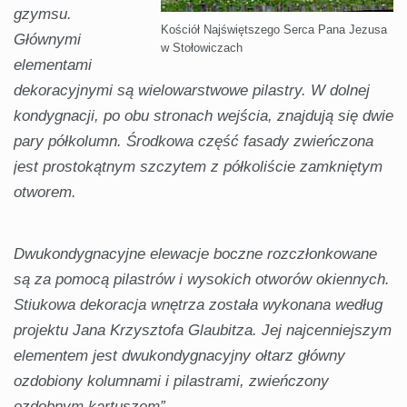
gzymsu.
Kościół Najświętszego Serca Pana Jezusa
Głównymi
w Stołowiczach
elementami
dekoracyjnymi są wielowarstwowe pilastry. W dolnej
kondygnacji, po obu stronach wejścia, znajdują się dwie
pary półkolumn. Środkowa część fasady zwieńczona
jest prostokątnym szczytem z półkoliście zamkniętym
otworem.
Dwukondygnacyjne elewacje boczne rozczłonkowane
są za pomocą pilastrów i wysokich otworów okiennych.
Stiukowa dekoracja wnętrza została wykonana według
projektu Jana Krzysztofa Glaubitza. Jej najcenniejszym
elementem jest dwukondygnacyjny ołtarz główny
ozdobiony kolumnami i pilastrami, zwieńczony
ozdobnym kartuszem”.