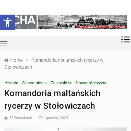
Skip
Historia i
Echa
to
Otwórz pasek narzędzi
współczesność
content
Polaków na
Polesiu.
Polesia
Przyroda,
zabytki, kultura
i wspomnienia
z Polesia.
Home
»
Komandoria maltańskich rycerzy w
Stołowiczach
Historia i Wspomnienia
,
Zajasiołdzie i Nowogródczyzna
Komandoria maltańskich
rycerzy w Stołowiczach
67Redaktorek
1 grudnia, 2024