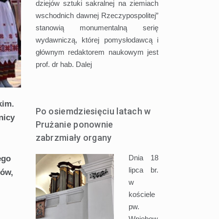
dziejów sztuki sakralnej na ziemiach
wschodnich dawnej Rzeczypospolitej”
stanowią monumentalną serię
wydawniczą, której pomysłodawcą i
głównym redaktorem naukowym jest
prof. dr hab.
Dalej
kim.
Po osiemdziesięciu latach w
nicy
Prużanie ponownie
zabrzmiały organy
Dnia 18
ego
lipca br.
ców,
w
kościele
pw.
Wniebow