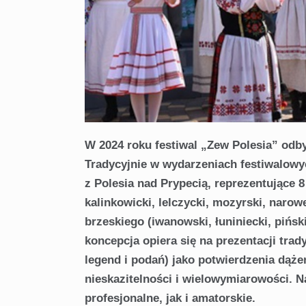
W 2024 roku festiwal „Zew Polesia” odb
Tradycyjnie w wydarzeniach festiwalowyc
z Polesia nad Prypecią, reprezentujące 
kalinkowicki, lelczycki, mozyrski, narow
brzeskiego (iwanowski, łuniniecki, piński
koncepcja opiera się na prezentacji trad
legend i podań) jako potwierdzenia dąże
nieskazitelności i wielowymiarowości. 
profesjonalne, jak i amatorskie.