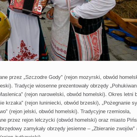
ne przez „Szczodre Gody” (rejon mozyrski, obwód homelski
zeski). Tradycje wiosenne prezentowały obrzędy „Pohukiwan
„Maslenica” (rejon narowelski, obwód homelski). Okres letni 
 krzaka” (rejon łuniniecki, obwód brzeski), „Pożegnanie s
wo” (rejon jelski, obwód homelski). Tradycyjne rzemiosła,
ane przez rejon lelczycki (obwód homelski) oraz miasto Piń
obrzędowy zamykały obrzędy jesienne – „Zbieranie zwojów” 