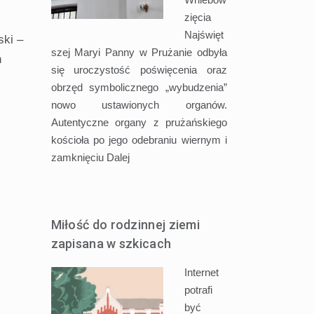
zięcia
Najświęt
ski –
szej Maryi Panny w Prużanie odbyła
h
się uroczystość poświęcenia oraz
obrzęd symbolicznego „wybudzenia”
nowo ustawionych organów.
Autentyczne organy z prużańskiego
kościoła po jego odebraniu wiernym i
zamknięciu
Dalej
Miłość do rodzinnej ziemi
zapisana w szkicach
Internet
potrafi
być