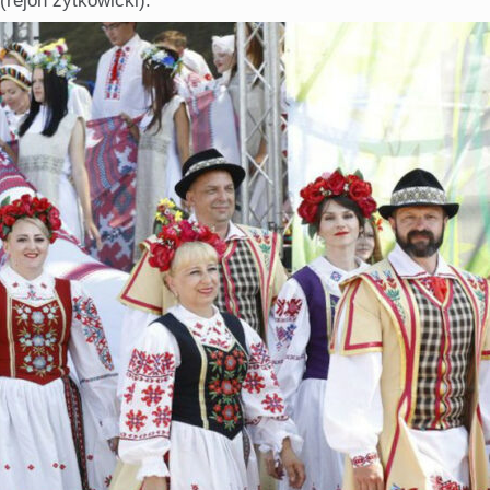
(rejon żytkowicki).