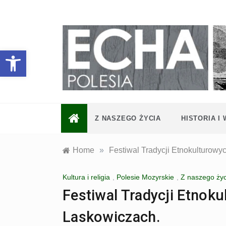
Skip
to
content
Otwórz pasek narzędzi
Z NASZEGO ŻYCIA
HISTORIA I
Home
»
Festiwal Tradycji Etnokulturowy
Kultura i religia
,
Polesie Mozyrskie
,
Z naszego życ
Festiwal Tradycji Etnoku
Laskowiczach.