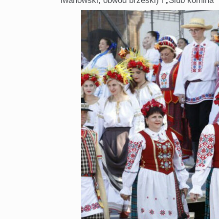
iwanowski, obwód brzeski) i „Ślub komina” 