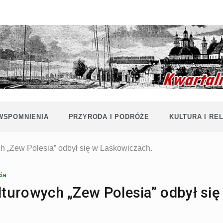
Historia i
Echa
współczesność
Polaków na
Polesiu.
Polesia
Przyroda,
zabytki, kultura
i wspomnienia
z Polesia.
 WSPOMNIENIA
PRZYRODA I PODRÓŻE
KULTURA I REL
ch „Zew Polesia” odbył się w Laskowiczach.
ia
lturowych „Zew Polesia” odbył się