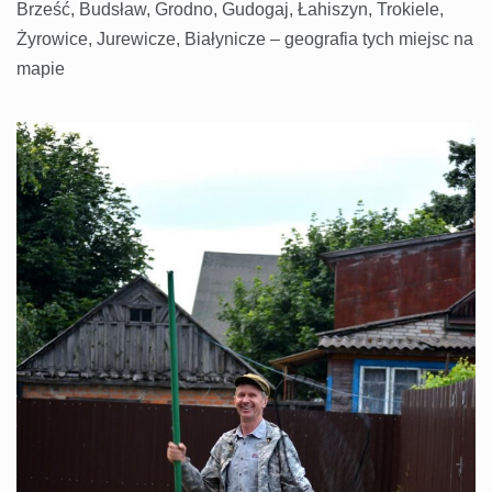
Brześć, Budsław, Grodno, Gudogaj, Łahiszyn, Trokiele,
Żyrowice, Jurewicze, Białynicze – geografia tych miejsc na
mapie