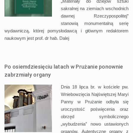
„Materiały do dziejów sztuki
sakralnej na ziemiach wschodnich
dawnej Rzeczypospolitej”
stanowią monumentalną serię
wydawniczą, której pomysłodawcą i głównym redaktorem
naukowym jest prof. dr hab.
Dalej
Po osiemdziesięciu latach w Prużanie ponownie
zabrzmiały organy
Dnia 18 lipca br. w kościele pw.
Wniebowzięcia Najświętszej Maryi
Panny w Prużanie odbyła się
uroczystość poświęcenia oraz
obrzęd symbolicznego
„wybudzenia” nowo ustawionych
organów. Autentyczne organy z