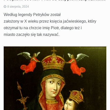
8 sierpnia, 2024
Według legendy Petryków został
założony w X wieku przez księcia jaćwieskiego, który
otrzymał tu na chrzcie imię Piotr, dlatego też i
miasto zaczęło się tak nazywać.