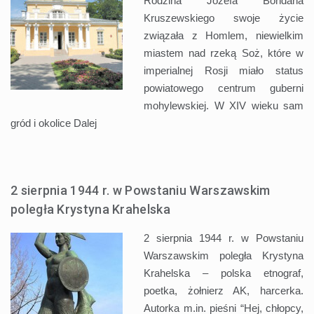
Rodzina Józefa Bohdana
Kruszewskiego swoje życie
związała z Homlem, niewielkim
miastem nad rzeką Soż, które w
imperialnej Rosji miało status
powiatowego centrum guberni
mohylewskiej. W XIV wieku sam
gród i okolice
Dalej
2 sierpnia 1944 r. w Powstaniu Warszawskim
poległa Krystyna Krahelska
2 sierpnia 1944 r. w Powstaniu
Warszawskim poległa Krystyna
Krahelska – polska etnograf,
poetka, żołnierz AK, harcerka.
Autorka m.in. pieśni “Hej, chłopcy,