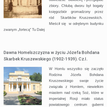
zbiory. Chlubą dworu był bogaty
księgozbiór gromadzony przez
ród Skarbków Kruszewskich.
Mieścił się w odrębnym budynku
zwanym „fortecą” Tu
Dalej
Dawna Homelszczyzna w życiu Józefa Bohdana
Skarbek Kruszewskiego (1902-1939). Cz.I.
W Homlu wszystko się zaczęło
Rodzina Józefa Bohdana
Kruszewskiego swoje życie
związała z Homlem, niewielkim
miastem nad rzeką Soż, które w
imperialnej Rosji miało status
powiatowego centrum guberni