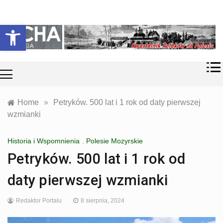
Skip
Historia i
Echa
to
Otwórz pasek narzędzi
współczesność
content
Polaków na
Polesiu.
Polesia
Przyroda,
zabytki, kultura
i wspomnienia
z Polesia.
Home
»
Petryków. 500 lat i 1 rok od daty pierwszej
wzmianki
Historia i Wspomnienia
,
Polesie Mozyrskie
Petryków. 500 lat i 1 rok od
daty pierwszej wzmianki
Redaktor Portalu
8 sierpnia, 2024