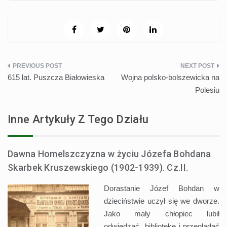
Nawigacja
615 lat. Puszcza Białowieska
Wojna polsko-bolszewicka na
wpisu
Polesiu
Inne Artykuły Z Tego Działu
Dawna Homelszczyzna w życiu Józefa Bohdana
Skarbek Kruszewskiego (1902-1939). Cz.II.
Dorastanie Józef Bohdan w
dzieciństwie uczył się we dworze.
Jako mały chłopiec lubił
odwiedzać bibliotekę i przeglądać