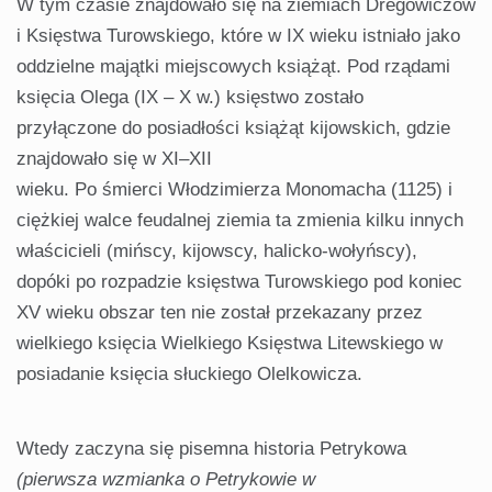
W tym czasie znajdowało się na ziemiach Dregowiczów
i Księstwa Turowskiego, które w IX wieku istniało jako
oddzielne majątki miejscowych książąt. Pod rządami
księcia Olega (IX – X w.) księstwo zostało
przyłączone do posiadłości książąt kijowskich, gdzie
znajdowało się w XI–XII
wieku. Po śmierci Włodzimierza Monomacha (1125) i
ciężkiej walce feudalnej ziemia ta zmienia kilku innych
właścicieli (mińscy, kijowscy, halicko-wołyńscy),
dopóki po rozpadzie księstwa Turowskiego pod koniec
XV wieku obszar ten nie został przekazany przez
wielkiego księcia Wielkiego Księstwa Litewskiego w
posiadanie księcia słuckiego Olelkowicza.
Wtedy zaczyna się pisemna historia Petrykowa
(pierwsza
wzmianka
o Petrykowie
w