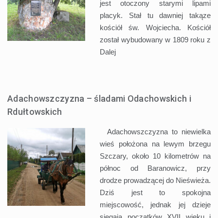
jest otoczony starymi lipami
placyk. Stał tu dawniej takąze
kościół św. Wojciecha. Kościół
został wybudowany w 1809 roku z
Dalej
Adachowszczyzna – śladami Odachowskich i
Rdułtowskich
Adachowszczyzna to niewielka
wieś położona na lewym brzegu
Szczary, około 10 kilometrów na
północ od Baranowicz, przy
drodze prowadzącej do Nieświeża.
Dziś jest to spokojna
miejscowość, jednak jej dzieje
sięgają początków XVII wieku i