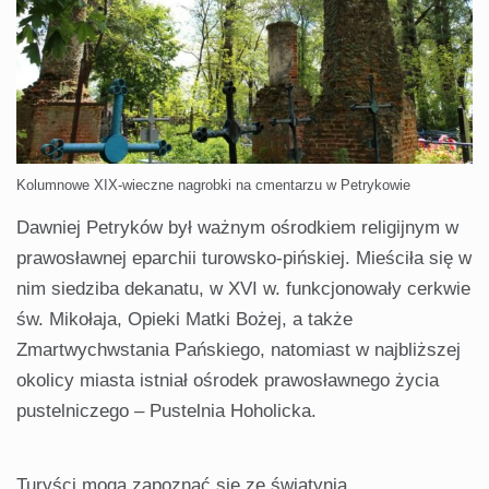
Kolumnowe XIX-wieczne nagrobki na cmentarzu w Petrykowie
Dawniej Petryków był ważnym ośrodkiem religijnym w
prawosławnej eparchii turowsko-pińskiej. Mieściła się w
nim siedziba dekanatu, w XVI w. funkcjonowały cerkwie
św. Mikołaja, Opieki Matki Bożej, a także
Zmartwychwstania Pańskiego, natomiast w najbliższej
okolicy miasta istniał ośrodek prawosławnego życia
pustelniczego – Pustelnia Hoholicka.
Turyści mogą zapoznać się ze świątynią