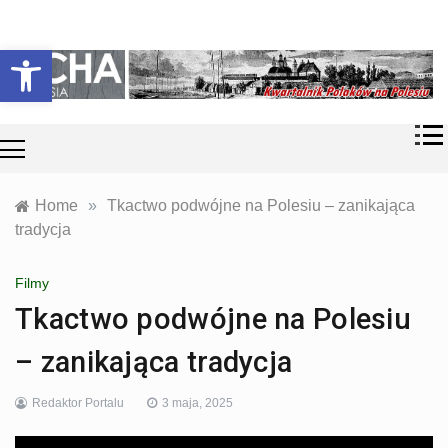
Skip
Historia i
Echa
to
Otwórz pasek narzędzi
współczesność
content
Polaków na
Polesiu.
Polesia
Przyroda,
zabytki, kultura
i wspomnienia
z Polesia.
Home
»
Tkactwo podwójne na Polesiu – zanikająca
tradycja
Filmy
Tkactwo podwójne na Polesiu
– zanikająca tradycja
Redaktor Portalu
3 maja, 2025