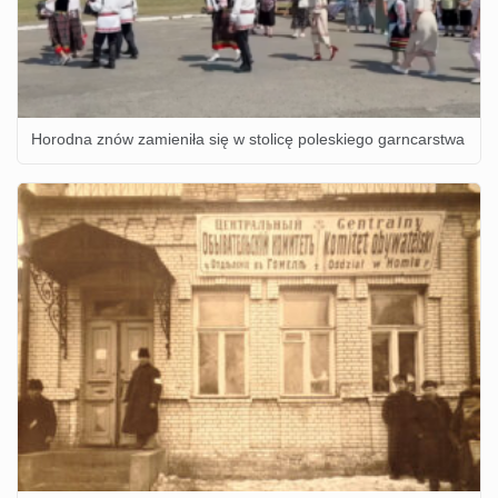
Horodna znów zamieniła się w stolicę poleskiego garncarstwa