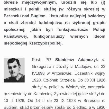
okresie międzywojennym, urodzili się lub (i)
mieszkali i pełnili służbę (w różnym okresie) w
Brześciu nad Bugiem. Lista ofiar najlepiej świadczy
o skali zbrodni ludobójstwa na wybranej grupie
społecznej, jakim byli funkcjonariusze Policji
Państwowej, funkcjonariuszy wiernych ideom
niepodległej Rzeczypospolitej.
Post. PP
Stanisław Adamczyk
s.
Grzegorza i Józefy z Madejów, ur. 23
IV1898 w Antoniowie. Uczestnik wojny
1920. Członek Strzelca. Do 30 XII 1926
służył w policji w Wołożynie, następnie
przeniesiony do Kamienicy Żyrowieckiej gdzie służył do
13 II 1928. Od 14 II do 23 IX 1928 w Brześciu n.
Bugiem, skąd przeniesiony został do Siedlec, a w 1930