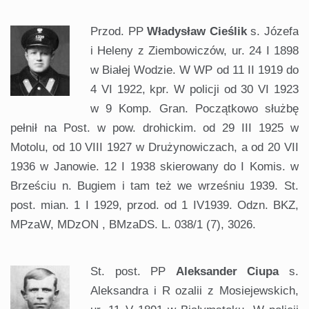
Przod. PP
Władysław Cieślik
s. Józefa
i Heleny z Ziembowiczów, ur. 24 I 1898
w Białej Wodzie. W WP od 11 II 1919 do
4 VI 1922, kpr. W policji od 30 VI 1923
w 9 Komp. Gran. Początkowo służbę
pełnił na Post. w pow. drohickim. od 29 III 1925 w
Motolu, od 10 VIII 1927 w Drużynowiczach, a od 20 VII
1936 w Janowie. 12 I 1938 skierowany do I Komis. w
Brześciu n. Bugiem i tam też we wrześniu 1939. St.
post. mian. 1 I 1929, przod. od 1 IV1939. Odzn. BKZ,
MPzaW, MDzON , BMzaDS. L. 038/1 (7), 3026.
St. post. PP
Aleksander Ciupa
s.
Aleksandra i R ozalii z Mosiejewskich,