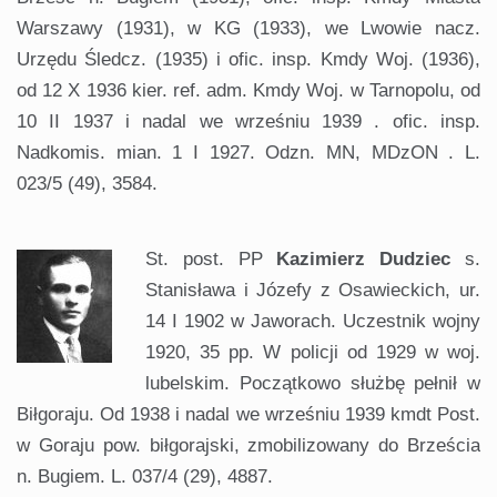
Warszawy (1931), w KG (1933), we Lwowie nacz.
Urzędu Śledcz. (1935) i ofic. insp. Kmdy Woj. (1936),
od 12 X 1936 kier. ref. adm. Kmdy Woj. w Tarnopolu, od
10 II 1937 i nadal we wrześniu 1939 . ofic. insp.
Nadkomis. mian. 1 I 1927. Odzn. MN, MDzON . L.
023/5 (49), 3584.
St. post. PP
Kazimierz Dudziec
s.
Stanisława i Józefy z Osawieckich, ur.
14 I 1902 w Jaworach. Uczestnik wojny
1920, 35 pp. W policji od 1929 w woj.
lubelskim. Początkowo służbę pełnił w
Biłgoraju. Od 1938 i nadal we wrześniu 1939 kmdt Post.
w Goraju pow. biłgorajski, zmobilizowany do Brześcia
n. Bugiem. L. 037/4 (29), 4887.