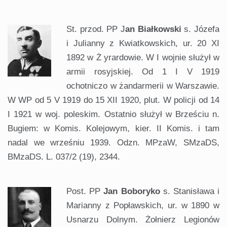
St. przod. PP J
an Białkowski
s. Józefa
i Julianny z Kwiatkowskich, ur. 20 XI
1892 w Ż yrardowie. W I wojnie służył w
armii rosyjskiej. Od 1 I V 1919
ochotniczo w żandarmerii w Warszawie.
W WP od 5 V 1919 do 15 XII 1920, plut. W policji od 14
I 1921 w woj. poleskim. Ostatnio służył w Brześciu n.
Bugiem: w Komis. Kolejowym, kier. II Komis. i tam
nadal we wrześniu 1939. Odzn. MPzaW, SMzaDS,
BMzaDS. L. 037/2 (19), 2344.
Post. PP
Jan Boboryko
s. Stanisława i
Marianny z Popławskich, ur. w 1890 w
Usnarzu Dolnym. Żołnierz Legionów