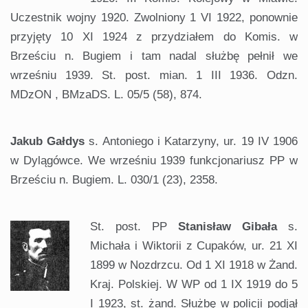
Uczestnik wojny 1920. Zwolniony 1 VI 1922, ponownie
przyjęty 10 XI 1924 z przydziałem do Komis. w
Brześciu n. Bugiem i tam nadal służbę pełnił we
wrześniu 1939. St. post. mian. 1 III 1936. Odzn.
MDzON , BMzaDS. L. 05/5 (58), 874.
Jakub Gałdys
s. Antoniego i Katarzyny, ur. 19 IV 1906
w Dylągówce. We wrześniu 1939 funkcjonariusz PP w
Brześciu n. Bugiem. L. 030/1 (23), 2358.
St. post. PP
Stanisław Gibała
s.
Michała i Wiktorii z Cupaków, ur. 21 XI
1899 w Nozdrzcu. Od 1 XI 1918 w Żand.
Kraj. Polskiej. W WP od 1 IX 1919 do 5
I 1923, st. żand. Służbę w policji podjął