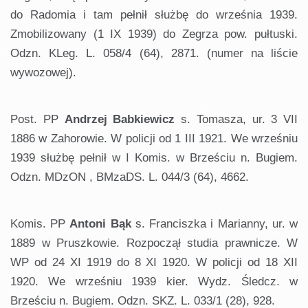
do Radomia i tam pełnił służbę do września 1939.
Zmobilizowany (1 IX 1939) do Zegrza pow. pułtuski.
Odzn. KLeg. L. 058/4 (64), 2871. (numer na liście
wywozowej).
Post. PP
Andrzej Babkiewicz
s. Tomasza, ur. 3 VII
1886 w Zahorowie. W policji od 1 III 1921. We wrześniu
1939 służbę pełnił w I Komis. w Brześciu n. Bugiem.
Odzn. MDzON , BMzaDS. L. 044/3 (64), 4662.
Komis. PP
Antoni Bąk
s. Franciszka i Marianny, ur. w
1889 w Pruszkowie. Rozpoczął studia prawnicze. W
WP od 24 XI 1919 do 8 XI 1920. W policji od 18 XII
1920. We wrześniu 1939 kier. Wydz. Śledcz. w
Brześciu n. Bugiem. Odzn. SKZ. L. 033/1 (28), 928.