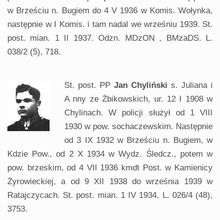
w Brześciu n. Bugiem do 4 V 1936 w Komis. Wołynka,
następnie w I Komis. i tam nadal we wrześniu 1939. St.
post. mian. 1 II 1937. Odzn. MDzON , BMzaDS. L.
038/2 (5), 718.
St. post. PP
Jan Chyliński
s. Juliana i
A nny ze Żbikowskich, ur. 12 I 1908 w
Chylinach. W policji służył od 1 VIII
1930 w pow. sochaczewskim. Następnie
od 3 IX 1932 w Brześciu n. Bugiem, w
Kdzie Pow., od 2 X 1934 w Wydz. Śledcz., potem w
pow. brzeskim, od 4 VII 1936 kmdt Post. w Kamienicy
Żyrowieckiej, a od 9 XII 1938 do września 1939 w
Ratajczycach. St. post. mian. 1 IV 1934. L. 026/4 (48),
3753.