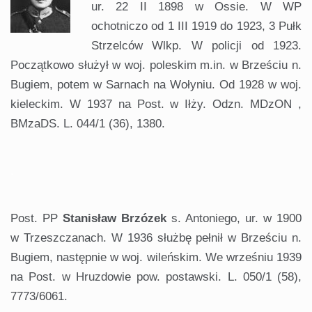
ur. 22 II 1898 w Ossie. W WP
ochotniczo od 1 III 1919 do 1923, 3 Pułk
Strzelców Wlkp. W policji od 1923.
Początkowo służył w woj. poleskim m.in. w Brześciu n.
Bugiem, potem w Sarnach na Wołyniu. Od 1928 w woj.
kieleckim. W 1937 na Post. w Iłży. Odzn. MDzON ,
BMzaDS. L. 044/1 (36), 1380.
.
Post. PP
Stanisław Brzózek
s. Antoniego, ur. w 1900
w Trzeszczanach. W 1936 służbę pełnił w Brześciu n.
Bugiem, następnie w woj. wileńskim. We wrześniu 1939
na Post. w Hruzdowie pow. postawski. L. 050/1 (58),
7773/6061.