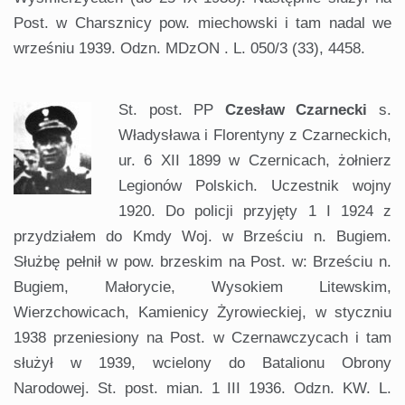
Post. w Charsznicy pow. miechowski i tam nadal we
wrześniu 1939. Odzn. MDzON . L. 050/3 (33), 4458.
St. post. PP
Czesław Czarnecki
s.
Władysława i Florentyny z Czarneckich,
ur. 6 XII 1899 w Czernicach, żołnierz
Legionów Polskich. Uczestnik wojny
1920. Do policji przyjęty 1 I 1924 z
przydziałem do Kmdy Woj. w Brześciu n. Bugiem.
Służbę pełnił w pow. brzeskim na Post. w: Brześciu n.
Bugiem, Małorycie, Wysokiem Litewskim,
Wierzchowicach, Kamienicy Żyrowieckiej, w styczniu
1938 przeniesiony na Post. w Czernawczycach i tam
służył w 1939, wcielony do Batalionu Obrony
Narodowej. St. post. mian. 1 III 1936. Odzn. KW. L.