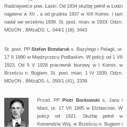
Radziejowice pow. Łaski. Od 1934 służbę pełnił w Łodzi
najpierw w XII , a od grudnia 1937 w XIII Komis. i tam
nadal we wrześniu 1939. St. post. mian. w 1933. Odzn.
MDzON , BMzaDS. L. 044/1 (18), 3443
St. post. PP
Stefan Bondaruk
s. Bazylego i Pelagii, ur.
17 II 1890 w Międzyrzecu Podlaskim. W policji od 1 VII
1923. Od 5 V 1928 pracownik biurowy w I Komis. w
Brześciu n. Bugiem. St. post. mian. 1 IV 1939. Odzn.
MDzON , BMzaDS. L. 050/1 (41), 2339.
Przod. PP
Piotr Borkowski
s. Jana i
Marii, ur. 17 VII 1895 w Elżbiecinie. W
policji od 1921. Służbę pełnił w
Komendzie Woj. w Brześciu n. Bugiem i