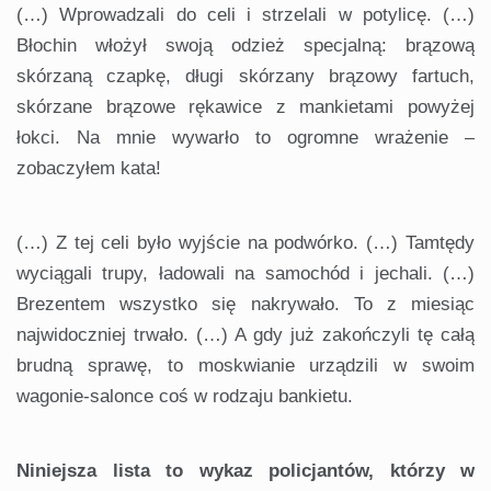
(…) Wprowadzali do celi i strzelali w potylicę. (…)
Błochin włożył swoją odzież specjalną: brązową
skórzaną czapkę, długi skórzany brązowy fartuch,
skórzane brązowe rękawice z mankietami powyżej
łokci. Na mnie wywarło to ogromne wrażenie –
zobaczyłem kata!
(…) Z tej celi było wyjście na podwórko. (…) Tamtędy
wyciągali trupy, ładowali na samochód i jechali. (…)
Brezentem wszystko się nakrywało. To z miesiąc
najwidoczniej trwało. (…) A gdy już zakończyli tę całą
brudną sprawę, to moskwianie urządzili w swoim
wagonie-salonce coś w rodzaju bankietu.
Niniejsza lista to wykaz policjantów, którzy w