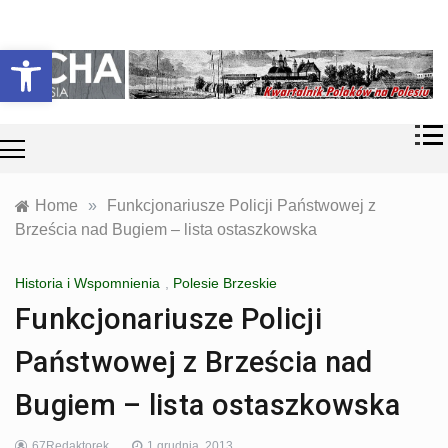
Skip
Historia i
Echa
to
Otwórz pasek narzędzi
współczesność
content
Polaków na
Polesiu.
Polesia
Przyroda,
zabytki, kultura
i wspomnienia
z Polesia.
Home
»
Funkcjonariusze Policji Państwowej z
Brześcia nad Bugiem – lista ostaszkowska
Historia i Wspomnienia
,
Polesie Brzeskie
Funkcjonariusze Policji
Państwowej z Brześcia nad
Bugiem – lista ostaszkowska
67Redaktorek
1 grudnia, 2013