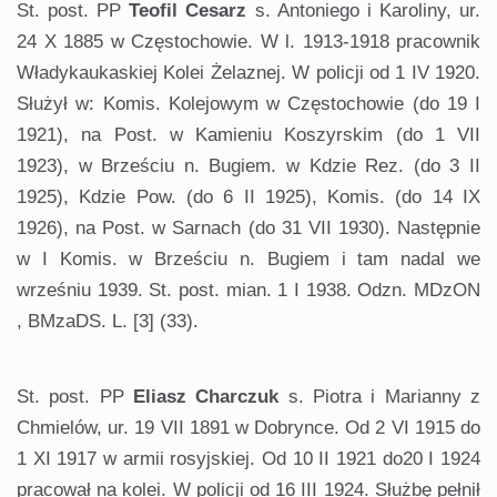
St. post. PP
Teofil Cesarz
s. Antoniego i Karoliny, ur.
24 X 1885 w Częstochowie. W l. 1913-1918 pracownik
Władykaukaskiej Kolei Żelaznej. W policji od 1 IV 1920.
Służył w: Komis. Kolejowym w Częstochowie (do 19 I
1921), na Post. w Kamieniu Koszyrskim (do 1 VII
1923), w Brześciu n. Bugiem. w Kdzie Rez. (do 3 II
1925), Kdzie Pow. (do 6 II 1925), Komis. (do 14 IX
1926), na Post. w Sarnach (do 31 VII 1930). Następnie
w I Komis. w Brześciu n. Bugiem i tam nadal we
wrześniu 1939. St. post. mian. 1 I 1938. Odzn. MDzON
, BMzaDS. L. [3] (33).
St. post. PP
Eliasz Charczuk
s. Piotra i Marianny z
Chmielów, ur. 19 VII 1891 w Dobrynce. Od 2 VI 1915 do
1 XI 1917 w armii rosyjskiej. Od 10 II 1921 do20 I 1924
pracował na kolei. W policji od 16 III 1924. Służbę pełnił