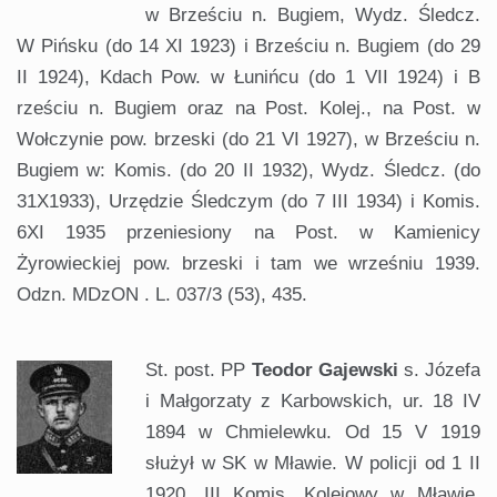
w Brześciu n. Bugiem, Wydz. Śledcz.
W Pińsku (do 14 XI 1923) i Brześciu n. Bugiem (do 29
II 1924), Kdach Pow. w Łunińcu (do 1 VII 1924) i B
rześciu n. Bugiem oraz na Post. Kolej., na Post. w
Wołczynie pow. brzeski (do 21 VI 1927), w Brześciu n.
Bugiem w: Komis. (do 20 II 1932), Wydz. Śledcz. (do
31X1933), Urzędzie Śledczym (do 7 III 1934) i Komis.
6XI 1935 przeniesiony na Post. w Kamienicy
Żyrowieckiej pow. brzeski i tam we wrześniu 1939.
Odzn. MDzON . L. 037/3 (53), 435.
St. post. PP
Teodor Gajewski
s. Józefa
i Małgorzaty z Karbowskich, ur. 18 IV
1894 w Chmielewku. Od 15 V 1919
służył w SK w Mławie. W policji od 1 II
1920. III Komis. Kolejowy w Mławie.