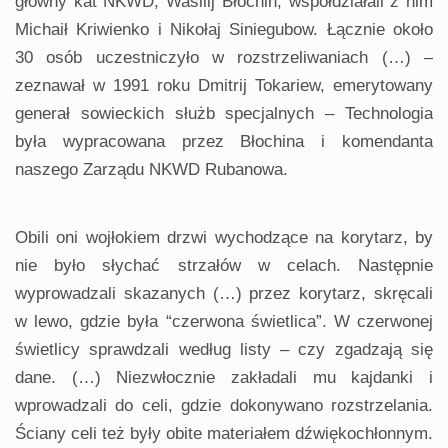
główny kat NKWD, Wasilij Błochin; współdziałali z nim
Michaił Kriwienko i Nikołaj Siniegubow. Łącznie około
30 osób uczestniczyło w rozstrzeliwaniach (…) –
zeznawał w 1991 roku Dmitrij Tokariew, emerytowany
generał sowieckich służb specjalnych – Technologia
była wypracowana przez Błochina i komendanta
naszego Zarządu NKWD Rubanowa.
Obili oni wojłokiem drzwi wychodzące na korytarz, by
nie było słychać strzałów w celach. Następnie
wyprowadzali skazanych (…) przez korytarz, skręcali
w lewo, gdzie była “czerwona świetlica”. W czerwonej
świetlicy sprawdzali według listy – czy zgadzają się
dane. (…) Niezwłocznie zakładali mu kajdanki i
wprowadzali do celi, gdzie dokonywano rozstrzelania.
Ściany celi też były obite materiałem dźwiękochłonnym.