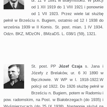
ur. 11 V 1891 w Białymstoku. W policji
od 1 XII 1919 do 1 VIII 1921 i ponownie
od 1 VII 1923. Przez wiele lat służbę
pełnił w Brześciu n. Bugiem, ostatnio od 12 I 1938 do
września 1939 w II Komis. St. post. mian. 1 IV 1934.
Odzn. BKZ, MDzON , BMzaDS. L. 038/1 (59), 1321.
.
St. post. PP
Józef Czaja
s. Jana i
Józefy z Brelaków, ur. 6 XI 1890 w
Bęczkowie. W WP w l. 1918-1922.W
policji od 1922. Do 1926 służbę pełnił w
Brześciu n. Bugiem, potem w Radomiu i
pow. radomskim, na Post. w Białobrzegach (do 1935) i
Wyśmierzycach (do 25 IX 1938). Następnie służył na