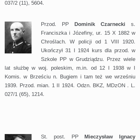
037/2 (11), 5604.
Przod. PP
Dominik Czarnecki
s.
Franciszka i Józefiny, ur. 15 X 1882 w
Chroślach. W policji od 1 VIII 1920.
Ukończył 31 I 1924 kurs dla przod. w
Szkole PP w Grudziądzu. Przez wiele
lat służbę w woj. poleskim, m.in. od 12 I 1938 w I
Komis. w Brześciu n. Bugiem i tam też we wrześniu
1939. Przod. mian. 1 II 1924. Odzn. BKZ, MDzON . L.
027/1 (65), 1214.
.
St. post. PP
Mieczysław Ignacy