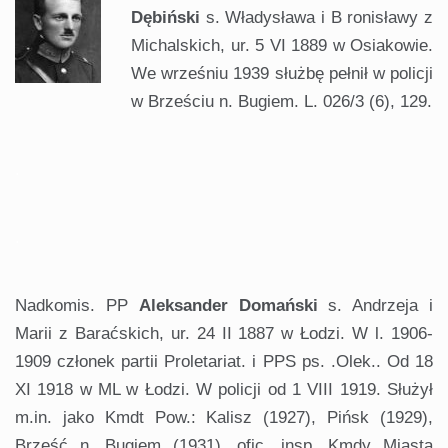
Dębiński
s. Władysława i B ronisławy z
Michalskich, ur. 5 VI 1889 w Osiakowie.
We wrześniu 1939 służbę pełnił w policji
w Brześciu n. Bugiem. L. 026/3 (6), 129.
.
.
Nadkomis. PP
Aleksander Domański
s. Andrzeja i
Marii z Baraćskich, ur. 24 II 1887 w Łodzi. W l. 1906-
1909 członek partii Proletariat. i PPS ps. .Olek.. Od 18
XI 1918 w ML w Łodzi. W policji od 1 VIII 1919. Służył
m.in. jako Kmdt Pow.: Kalisz (1927), Pińsk (1929),
Brześć n. Bugiem (1931), ofic. insp. Kmdy Miasta