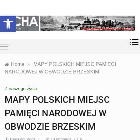
Skip
Historia i
Echa
to
Otwórz pasek narzędzi
współczesność
content
Polaków na
Polesiu.
Polesia
Przyroda,
zabytki, kultura
i wspomnienia
z Polesia.
Home
»
MAPY POLSKICH MIEJSC PAMIĘCI
NARODOWEJ W OBWODZIE BRZESKIM
Z naszego życia
MAPY POLSKICH MIEJSC
PAMIĘCI NARODOWEJ W
OBWODZIE BRZESKIM
Redaktor Portalu
10 listopada, 2018