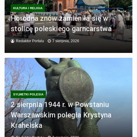
KULTURA I RELIGIA
Horodna znów zamieniła się w
stolicę poleskiego garncarstwa
Redaktor Portalu
7 sierpnia, 2026
SYLWETKI POLESIA
2 sierpnia 1944 r. w Powstaniu
Warszawskim poległa Krystyna
Krahelska