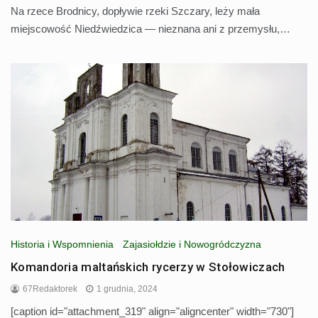
Na rzece Brodnicy, dopływie rzeki Szczary, leży mała
miejscowość Niedźwiedzica — nieznana ani z przemysłu,…
Historia i Wspomnienia
Zajasiołdzie i Nowogródczyzna
Komandoria maltańskich rycerzy w Stołowiczach
67Redaktorek
1 grudnia, 2024
[caption id="attachment_319" align="aligncenter" width="730"]