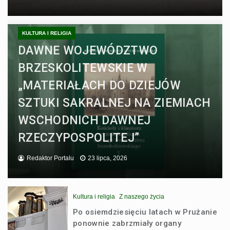
KULTURA I RELIGIA
DAWNE WOJEWÓDZTWO
BRZESKOLITEWSKIE W
„MATERIAŁACH DO DZIEJÓW
SZTUKI SAKRALNEJ NA ZIEMIACH
WSCHODNICH DAWNEJ
RZECZYPOSPOLITEJ”
Redaktor Portalu
23 lipca, 2026
Kultura i religia
Z naszego życia
Po osiemdziesięciu latach w Prużanie
ponownie zabrzmiały organy