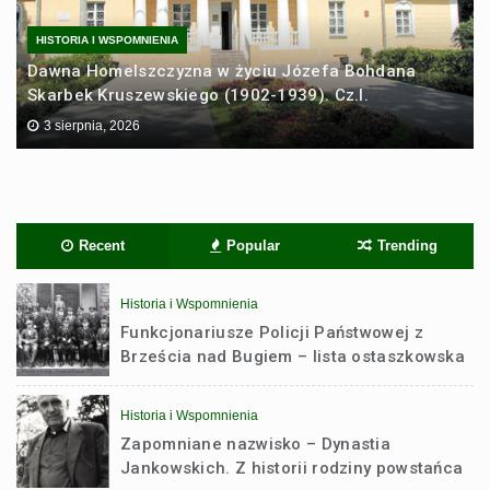
HISTORIA I WSPOMNIENIA
Dawna Homelszczyzna w życiu Józefa Bohdana
Skarbek Kruszewskiego (1902-1939). Cz.I.
3 sierpnia, 2026
Recent
Popular
Trending
Historia i Wspomnienia
Funkcjonariusze Policji Państwowej z
Brześcia nad Bugiem – lista ostaszkowska
Historia i Wspomnienia
Zapomniane nazwisko – Dynastia
Jankowskich. Z historii rodziny powstańca