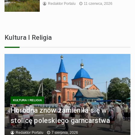
Redaktor Portalu
11 czerwca, 2026
Kultura I Religia
KULTURA I RELIGIA
Horodna znów zamieniła się w
stolicę poleskiego garncarstwa
Redaktor Portalu
7 sierpnia, 2026