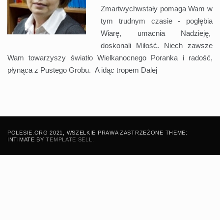
Zmartwychwstały pomaga Wam w
tym trudnym czasie - pogłębia
Wiarę, umacnia Nadzieję,
doskonali Miłość. Niech zawsze
Wam towarzyszy światło Wielkanocnego Poranka i radość,
płynąca z Pustego Grobu. A idąc tropem
Dalej
POLESIE.ORG 2021, WSZELKIE PRAWA ZASTRZEŻONE THEME:
INTIMATE BY
TEMPLATE SELL
.