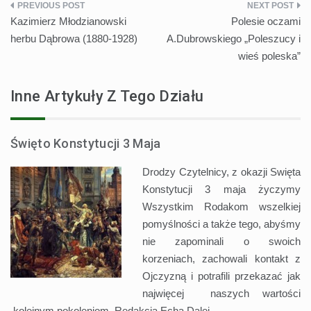
Nawigacja
Kazimierz Młodzianowski
Polesie oczami
wpisu
herbu Dąbrowa (1880-1928)
A.Dubrowskiego „Poleszucy i
wieś poleska”
Inne Artykuły Z Tego Działu
Święto Konstytucji 3 Maja
Drodzy Czytelnicy, z okazji Swięta
Konstytucji 3 maja życzymy
Wszystkim Rodakom wszelkiej
pomyślności a także tego, abyśmy
nie zapominali o swoich
korzeniach, zachowali kontakt z
Ojczyzną i potrafili przekazać jak
najwięcej naszych wartości
kolejnym pokoleniom. Redakcja Echa
Dalej