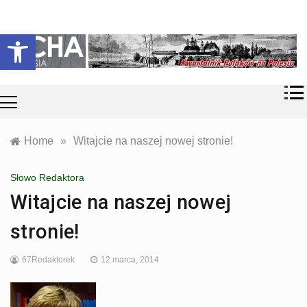
Skip
Historia i
Echa
to
Otwórz pasek narzędzi
współczesność
content
Polaków na
Polesiu.
Polesia
Przyroda,
zabytki, kultura
i wspomnienia
z Polesia.
Home
»
Witajcie na naszej nowej stronie!
Słowo Redaktora
Witajcie na naszej nowej
stronie!
67Redaktorek
12 marca, 2014