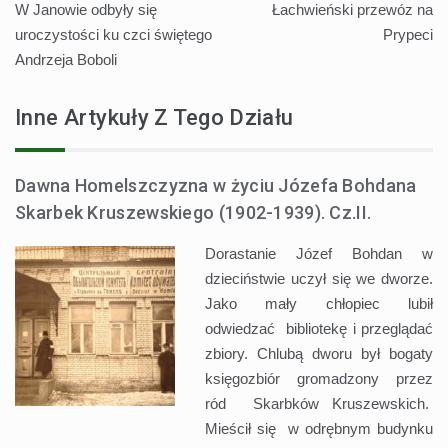
W Janowie odbyły się
Łachwieński przewóz na
wpisu
uroczystości ku czci świętego
Prypeci
Andrzeja Boboli
Inne Artykuły Z Tego Działu
Dawna Homelszczyzna w życiu Józefa Bohdana
Skarbek Kruszewskiego (1902-1939). Cz.II.
Dorastanie Józef Bohdan w
dzieciństwie uczył się we dworze.
Jako mały chłopiec lubił
odwiedzać bibliotekę i przeglądać
zbiory. Chlubą dworu był bogaty
księgozbiór gromadzony przez
ród Skarbków Kruszewskich.
Mieścił się w odrębnym budynku