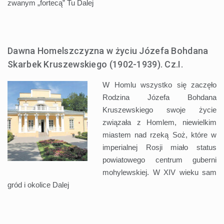
zwanym „fortecą” Tu
Dalej
Dawna Homelszczyzna w życiu Józefa Bohdana
Skarbek Kruszewskiego (1902-1939). Cz.I.
W Homlu wszystko się zaczęło
Rodzina Józefa Bohdana
Kruszewskiego swoje życie
związała z Homlem, niewielkim
miastem nad rzeką Soż, które w
imperialnej Rosji miało status
powiatowego centrum guberni
mohylewskiej. W XIV wieku sam
gród i okolice
Dalej