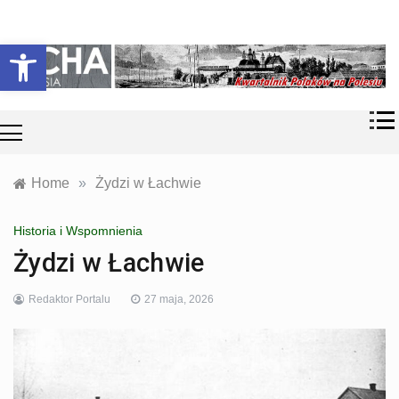
Skip
Historia i
Echa
to
Otwórz pasek narzędzi
współczesność
content
Polaków na
Polesiu.
Polesia
Przyroda,
zabytki, kultura
i wspomnienia
z Polesia.
Home
»
Żydzi w Łachwie
Historia i Wspomnienia
Żydzi w Łachwie
Redaktor Portalu
27 maja, 2026