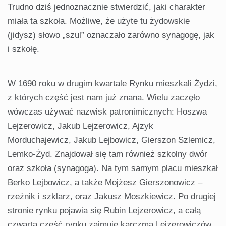
Trudno dziś jednoznacznie stwierdzić, jaki charakter
miała ta szkoła. Możliwe, że użyte tu żydowskie
(jidysz) słowo „szul” oznaczało zarówno synagogę, jak
i szkołę.
W 1690 roku w drugim kwartale Rynku mieszkali Żydzi,
z których część jest nam już znana. Wielu zaczęło
wówczas używać nazwisk patronimicznych: Hoszwa
Lejzerowicz, Jakub Lejzerowicz, Ajzyk
Morduchajewicz, Jakub Lejbowicz, Gierszon Szlemicz,
Lemko-Żyd. Znajdował się tam również szkolny dwór
oraz szkoła (synagoga). Na tym samym placu mieszkał
Berko Lejbowicz, a także Mojżesz Gierszonowicz –
rzeźnik i szklarz, oraz Jakusz Moszkiewicz. Po drugiej
stronie rynku pojawia się Rubin Lejzerowicz, a całą
czwartą część rynku zajmuje karczma Lejzerowiczów.