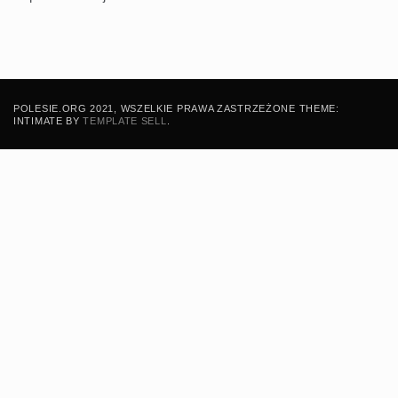
POLESIE.ORG 2021, WSZELKIE PRAWA ZASTRZEŻONE THEME:
INTIMATE BY
TEMPLATE SELL
.