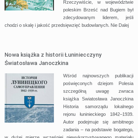
Rzeczywiście, w województwie
poleskim Brześć nad Bugiem był
zdecydowanym liderem, jeśli
chodzi o skalę i jakość przedsięwzięć budowlanych. Nie
Dalej
Nowa książka z historii Łuniniecczyny
Światosława Janoczkina
Wśród najnowszych publikacji
poświęconych dziejom Polesia
szczególną uwagę zwraca
książka Swiatosława Janoczkina
Historia samorządu lokalnego
rejonu łuninieckiego 1842–1939.
Autor podejmuje się ambitnego
zadania – na podstawie bogatego,
w dużej mierze wcześniej niewykorzystywanego materiału