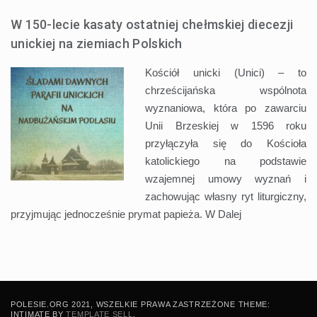
W 150-lecie kasaty ostatniej chełmskiej diecezji
unickiej na ziemiach Polskich
Kościół unicki (Unici) – to
chrześcijańska wspólnota
wyznaniowa, która po zawarciu
Unii Brzeskiej w 1596 roku
przyłączyła się do Kościoła
katolickiego na podstawie
wzajemnej umowy wyznań i
zachowując własny ryt liturgiczny,
przyjmując jednocześnie prymat papieża. W
Dalej
POLESIE.ORG 2021, WSZELKIE PRAWA ZASTRZEŻONE THEME:
INTIMATE BY
TEMPLATE SELL
.