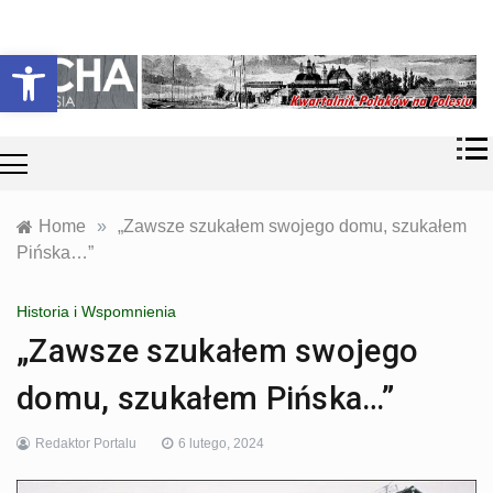
Skip
Historia i
Echa
to
Otwórz pasek narzędzi
współczesność
content
Polaków na
Polesiu.
Polesia
Przyroda,
zabytki, kultura
i wspomnienia
z Polesia.
Home
»
„Zawsze szukałem swojego domu, szukałem
Pińska…”
Historia i Wspomnienia
„Zawsze szukałem swojego
domu, szukałem Pińska…”
Redaktor Portalu
6 lutego, 2024