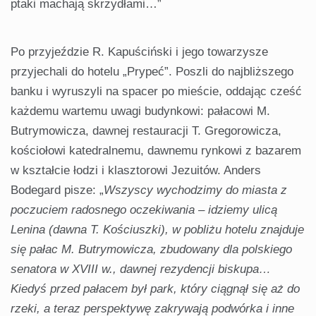
ptaki machają skrzydłami…”
Po przyjeździe R. Kapuściński i jego towarzysze
przyjechali do hotelu „Prypeć”. Poszli do najbliższego
banku i wyruszyli na spacer po mieście, oddając cześć
każdemu wartemu uwagi budynkowi: pałacowi M.
Butrymowicza, dawnej restauracji T. Gregorowicza,
kościołowi katedralnemu, dawnemu rynkowi z bazarem
w kształcie łodzi i klasztorowi Jezuitów. Anders
Bodegard pisze: „
Wszyscy wychodzimy do miasta z
poczuciem radosnego oczekiwania – idziemy ulicą
Lenina (dawna T. Kościuszki), w pobliżu hotelu znajduje
się pałac M. Butrymowicza, zbudowany dla polskiego
senatora w XVIII w., dawnej rezydencji biskupa…
Kiedyś przed pałacem był park, który ciągnął się aż do
rzeki, a teraz perspektywę zakrywają podwórka i inne