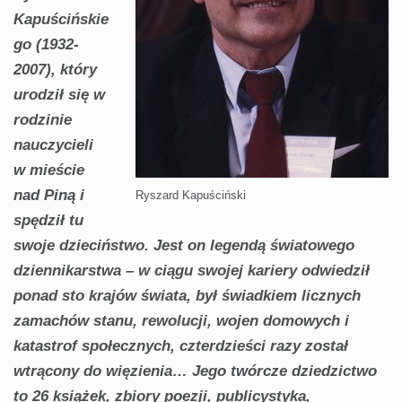
Kapuścińskie
go (1932-
2007), który
urodził się w
rodzinie
nauczycieli
w mieście
nad Piną i
Ryszard Kapuściński
spędził tu
swoje dzieciństwo. Jest on legendą światowego
dziennikarstwa – w ciągu swojej kariery odwiedził
ponad sto krajów świata, był świadkiem licznych
zamachów stanu, rewolucji, wojen domowych i
katastrof społecznych, czterdzieści razy został
wtrącony do więzienia… Jego twórcze dziedzictwo
to 26 książek, zbiory poezji, publicystyka,