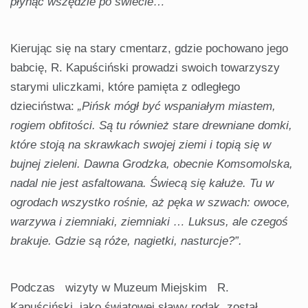
płynąć wszędzie po świecie…”
Kierując się na stary cmentarz, gdzie pochowano jego
babcię, R. Kapuściński prowadzi swoich towarzyszy
starymi uliczkami, które pamięta z odległego
dzieciństwa:
„Pińsk mógł być wspaniałym miastem,
rogiem obfitości. Są tu również stare drewniane domki,
które stoją na skrawkach swojej ziemi i topią się w
bujnej zieleni. Dawna Grodzka, obecnie Komsomolska,
nadal nie jest asfaltowana. Świecą się kałuże. Tu w
ogrodach wszystko rośnie, aż pęka w szwach: owoce,
warzywa i ziemniaki, ziemniaki … Luksus, ale czegoś
brakuje. Gdzie są róże, nagietki, nasturcje?”.
Podczas wizyty w Muzeum Miejskim R.
Kapuściński, jako światowej sławy rodak, został