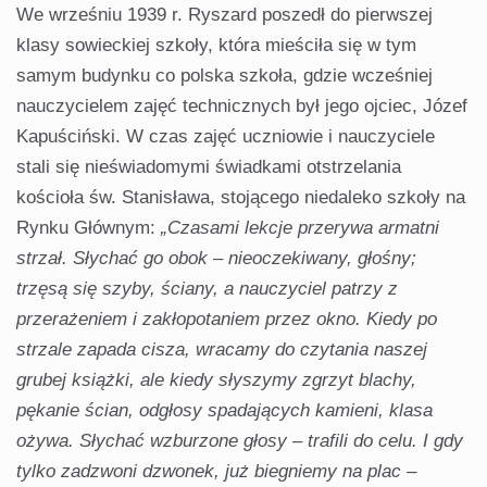
We wrześniu 1939 r. Ryszard poszedł do pierwszej
klasy sowieckiej szkoły, która mieściła się w tym
samym budynku co polska szkoła, gdzie wcześniej
nauczycielem zajęć technicznych był jego ojciec, Józef
Kapuściński. W czas zajęć uczniowie i nauczyciele
stali się nieświadomymi świadkami otstrzelania
kościoła św. Stanisława, stojącego niedaleko szkoły na
Rynku Głównym:
„Czasami lekcje przerywa armatni
strzał. Słychać go obok – nieoczekiwany, głośny;
trzęsą się szyby, ściany, a nauczyciel patrzy z
przerażeniem i zakłopotaniem przez okno. Kiedy po
strzale zapada cisza, wracamy do czytania naszej
grubej książki, ale kiedy słyszymy zgrzyt blachy,
pękanie ścian, odgłosy spadających kamieni, klasa
ożywa. Słychać wzburzone głosy – trafili do celu. I gdy
tylko zadzwoni dzwonek, już biegniemy na plac –