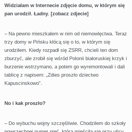
Widziałam w Internecie zdjęcie domu, w którym się
pan urodził. Ładny. [zobacz zdjecie]
– Na pewno mieszkałem w nim od niemowlęctwa. Teraz
trzy domy w Pińsku kłócą się o to, w którym się
urodziłem. Kiedy rozpadł się ZSRR, chcieli ten dom
zburzyć, ale zrobił się wśród Polonii białoruskiej krzyk i
burzenie wstrzymano, a potem go wyremontowali i dali
tablicę z napisem: „Zdies proszło dziectwo
Kapuscinskowo”.
No i kak proszło?
– Do wybuchu wojny szczęśliwie. Chodziłem do szkoły
powszechnej numer pięć, która mieściła się przy ulicy