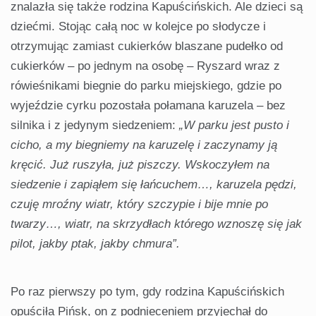
znalazła się także rodzina Kapuścińskich. Ale dzieci są
dziećmi. Stojąc całą noc w kolejce po słodycze i
otrzymując zamiast cukierków blaszane pudełko od
cukierków – po jednym na osobę – Ryszard wraz z
rówieśnikami biegnie do parku miejskiego, gdzie po
wyjeździe cyrku pozostała połamana karuzela – bez
silnika i z jedynym siedzeniem:
„W parku jest pusto i
cicho, a my biegniemy na karuzelę i zaczynamy ją
kręcić. Już ruszyła, już piszczy. Wskoczyłem na
siedzenie i zapiąłem się łańcuchem…, karuzela pędzi,
czuję mroźny wiatr, który szczypie i bije mnie po
twarzy…, wiatr, na skrzydłach którego wznoszę się jak
pilot, jakby ptak, jakby chmura”.
Po raz pierwszy po tym, gdy rodzina Kapuścińskich
opuściła Pińsk, on z podnieceniem przyjechał do