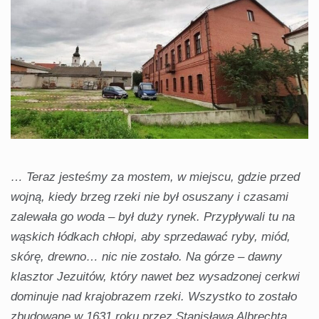
… Teraz jesteśmy za mostem, w miejscu, gdzie przed
wojną, kiedy brzeg rzeki nie był osuszany i czasami
zalewała go woda – był duży rynek. Przypływali tu na
wąskich łódkach chłopi, aby sprzedawać ryby, miód,
skórę, drewno… nic nie zostało. Na górze – dawny
klasztor Jezuitów, który nawet bez wysadzonej cerkwi
dominuje nad krajobrazem rzeki. Wszystko to zostało
zbudowane w 1631 roku przez Stanisława Albrechta