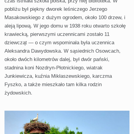
czas istniała szkoła polska, przy niej biblioteka. W
pobliżu był piękny dworek leśniczego Jerzego
Masakowskiego z dużym ogrodem, około 100 drzew, i
aleją lipową. W jego domu w 1938 roku otwarto szkołę
krawiecką, pierwszymi uczennicami zostało 11
dziewcząt — o czym wspominała była uczennica
Aleksandra Dawydowska. W sąsiednich Osowcach,
około dwóch kilometrów dalej, był dwór pański,
stadnina koni Nozdryn-Płotnickiego, wiatrak
Junkiewicza, kuźnia Mikłaszewskiego, karczma
Fyszko, a także mieszkało tam kilka rodzin
żydowskich.