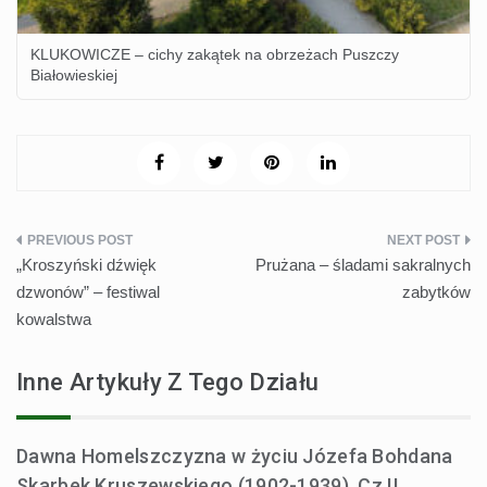
KLUKOWICZE – cichy zakątek na obrzeżach Puszczy
Białowieskiej
Nawigacja
„Kroszyński dźwięk
Prużana – śladami sakralnych
wpisu
dzwonów” – festiwal
zabytków
kowalstwa
Inne Artykuły Z Tego Działu
Dawna Homelszczyzna w życiu Józefa Bohdana
Skarbek Kruszewskiego (1902-1939). Cz.II.