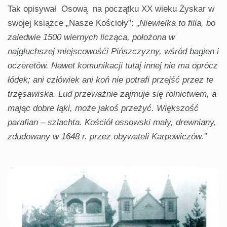
Tak opisywał Osową na początku XX wieku Żyskar w
swojej książce „Nasze Kościoły”: „
Niewielka to filia, bo
zaledwie 1500 wiernych licząca, położona w
najgłuchszej miejscowośći Pińszczyzny, wśród bagien i
oczeretów. Nawet komunikacji tutaj innej nie ma oprócz
łódek; ani człówiek ani koń nie potrafi przejść przez te
trzęsawiska. Lud przeważnie zajmuje się rolnictwem, a
mając dobre łąki, może jakoś przeżyć. Większość
parafian – szlachta. Kościół ossowski mały, drewniany,
zdudowany w 1648 r. przez obywateli Karpowiczów.”