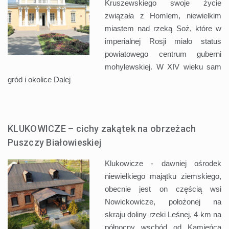
Kruszewskiego swoje życie
związała z Homlem, niewielkim
miastem nad rzeką Soż, które w
imperialnej Rosji miało status
powiatowego centrum guberni
mohylewskiej. W XIV wieku sam
gród i okolice
Dalej
KLUKOWICZE – cichy zakątek na obrzeżach
Puszczy Białowieskiej
Klukowicze - dawniej ośrodek
niewielkiego majątku ziemskiego,
obecnie jest on częścią wsi
Nowickowicze, położonej na
skraju doliny rzeki Leśnej, 4 km na
północny wschód od Kamieńca