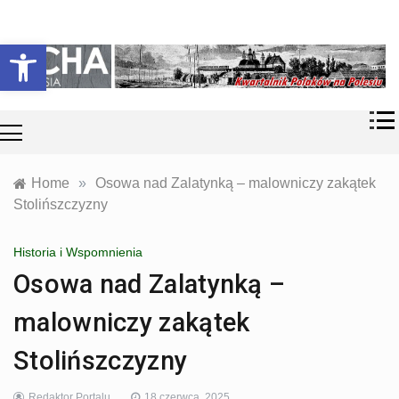
Skip
Historia i
Echa
to
Otwórz pasek narzędzi
współczesność
content
Polaków na
Polesiu.
Polesia
Przyroda,
zabytki, kultura
i wspomnienia
z Polesia.
Home
»
Osowa nad Zalatynką – malowniczy zakątek
Stolińszczyzny
Historia i Wspomnienia
Osowa nad Zalatynką –
malowniczy zakątek
Stolińszczyzny
Redaktor Portalu
18 czerwca, 2025