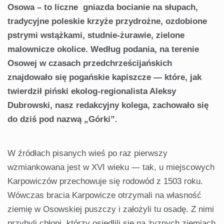
Osowa – to liczne gniazda bocianie na słupach,
tradycyjne poleskie krzyże przydrożne, ozdobione
pstrymi wstążkami, studnie-żurawie, zielone
malownicze okolice. Według podania, na terenie
Osowej w czasach przedchrześcijańskich
znajdowało się pogańskie kapiszcze — które, jak
twierdził piński ekolog-regionalista Aleksy
Dubrowski, nasz redakcyjny kolega, zachowało się
do dziś pod nazwą „Górki”.
W źródłach pisanych wieś po raz pierwszy
wzmiankowana jest w XVI wieku — tak, u miejscowych
Karpowiczów przechowuje się rodowód z 1503 roku.
Wówczas bracia Karpowicze otrzymali na własność
ziemię w Osowskiej puszczy i założyli tu osadę. Z nimi
przybyli chłopi, którzy osiedlili się na żyznych ziemiach