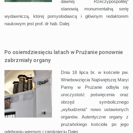
dawnej Rzeczypospolitej”
stanowią monumentalną serię
wydawniczą, której pomysłodawcą i głównym redaktorem
naukowym jest prof. dr hab.
Dalej
Po osiemdziesięciu latach w Prużanie ponownie
zabrzmiały organy
Dnia 18 lipca br. w kościele pw.
Wniebowzięcia Najświętszej Maryi
Panny w Prużanie odbyła się
uroczystość poświęcenia oraz
obrzęd symbolicznego
„wybudzenia” nowo ustawionych
organów. Autentyczne organy z
prużańskiego kościoła po jego
odebraniu wiernym i zamknięciu
Dalej