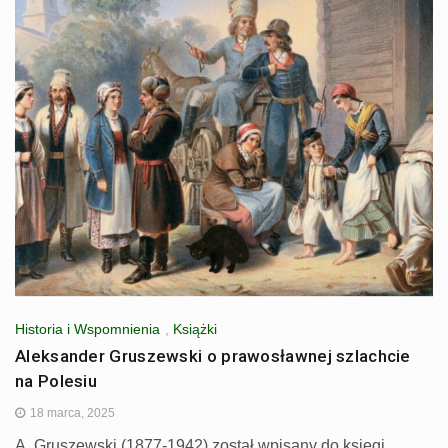
Historia i Wspomnienia
,
Książki
Aleksander Gruszewski o prawosławnej szlachcie
na Polesiu
18 marca, 2025
A. Gruszewski (1877-1942) został wpisany do księgi