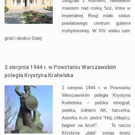
związała z Homlem, niewielkim
miastem nad rzeką Soż, które w
imperialnej Rosji miało status
powiatowego centrum guberni
mohylewskiej. W XIV wieku sam
gród i okolice
Dalej
2 sierpnia 1944 r. w Powstaniu Warszawskim
poległa Krystyna Krahelska
2 sierpnia 1944 r. w Powstaniu
Warszawskim poległa Krystyna
Krahelska – polska etnograf,
poetka, żołnierz AK, harcerka.
Autorka m.in. pieśni “Hej, chłopcy,
bagnet na broń!”. To nasza
Krystyna „dała” swoją twarz