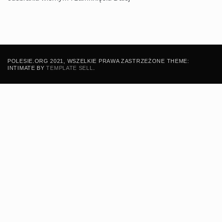
POLESIE.ORG 2021, WSZELKIE PRAWA ZASTRZEŻONE THEME:
INTIMATE BY
TEMPLATE SELL
.