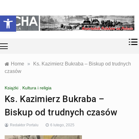
Skip
Historia i
Echa
to
Otwórz pasek narzędzi
współczesność
content
Polaków na
Polesiu.
Polesia
Przyroda,
zabytki, kultura
i wspomnienia
z Polesia.
Home
»
Ks. Kazimierz Bukraba – Biskup od trudnych
czasów
Książki
,
Kultura i religia
Ks. Kazimierz Bukraba –
Biskup od trudnych czasów
Redaktor Portalu
6 lutego, 2025