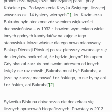
proboszcza największej diecezjalnej parafii przy
Kościele pw. Podwyższenia Krzyża Świętego, liczącej
wówczas ok. 14 tysięcy wiernych
[1]
, ks. Kazimierza
Bukraby było otoczone zdziwieniem większości
duchowieństwa – w 1932 r. bowiem wymieniano wiele
innych godnych kandydatów na zajęcie tego
stanowiska. Może właśnie dlatego nowo mianowany
Biskup Diecezji Pińskiej po raz pierwszy zwracając się
do kleryków podkreślał, że będzie „innym” biskupem.
Gdy słyszał zarzuty pod swoim adresem od innych
księży nie raz mówił: „Bukraba musi być Bukrabą, a
jeżeliby zaczął małpować Łozińskiego, to nie byłby ani
Łozińskim, ani Bukrabą”
[2]
.
Sylwetka Biskupa dotychczas nie doczekała się
licznych opracowań biograficznych. Powstały w 2013