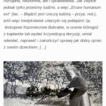
rozsądna, niezłomna, ale i sprawiedliwa. Jak zwykle
jednak tylko jesteśmy ludźmi, a więc „Errare humanum
est” (łac. – Błądzić jest rzeczą ludzką – przyp. red.),
jeśli więc kiedykolwiek zdarzyło się pobłądzić śp.
biskupowi Kazimierzowi Bukrabie, w ocenie któregoś
z kapłanów lub wydać krzywdzącą decyzję, umiał
odwołać, naprawić i zakończyć sprawę jak dobry ojciec
z swoim dzieckiem. […]