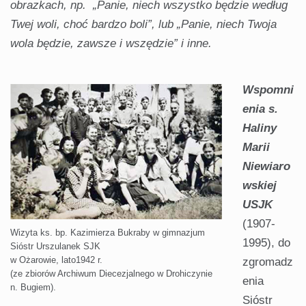
obrazkach, np. „Panie, niech wszystko będzie według
Twej woli, choć bardzo boli”, lub „Panie, niech Twoja
wola będzie, zawsze i wszędzie” i inne.
Wspomni
enia s.
Haliny
Marii
Niewiaro
wskiej
USJK
(1907-
Wizyta ks. bp. Kazimierza Bukraby w gimnazjum
1995), do
Sióstr Urszulanek SJK
w Ożarowie, lato1942 r.
zgromadz
(ze zbiorów Archiwum Diecezjalnego w Drohiczynie
enia
n. Bugiem).
Sióstr