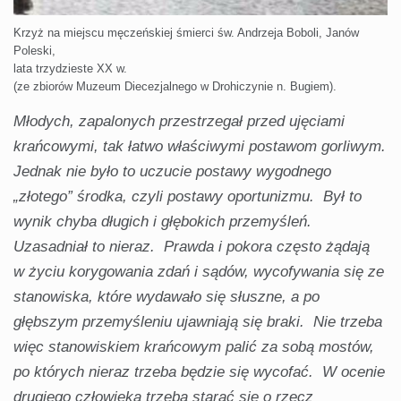
Krzyż na miejscu męczeńskiej śmierci św. Andrzeja Boboli, Janów
Poleski,
lata trzydzieste XX w.
(ze zbiorów Muzeum Diecezjalnego w Drohiczynie n. Bugiem).
Młodych, zapalonych przestrzegał przed ujęciami
krańcowymi, tak łatwo właściwymi postawom gorliwym.
Jednak nie było to uczucie postawy wygodnego
„złotego” środka, czyli postawy oportunizmu. Był to
wynik chyba długich i głębokich przemyśleń.
Uzasadniał to nieraz. Prawda i pokora często żądają
w życiu korygowania zdań i sądów, wycofywania się ze
stanowiska, które wydawało się słuszne, a po
głębszym przemyśleniu ujawniają się braki. Nie trzeba
więc stanowiskiem krańcowym palić za sobą mostów,
po których nieraz trzeba będzie się wycofać. W ocenie
drugiego człowieka trzeba starać się o rzecz