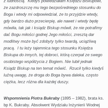
z ludnością. Kiedyś powiedziałam Księdzu Biskupowi,
że zazdroszczę mu tego bezpośredniego stosunku do
Boga i wtedy mi odpowiedział, że to przyjdzie wtedy,
gdy bardzo dużo przecierpię, ale nawet i wtedy będę
mówiła, tak jak i ksiądz Biskup mówił, że nie potrafimy
dać Bogu miłości godnej Jego miłości, zresztą dar
modlitwy może być zdobyty tylko twardą, uciążliwą
pracą. I tu leży tajemnica tego stosunku Księdza
Biskupa do innych, tej dobroci, którą czerpał ze swego
osobistego współżycia z Bogiem. Nie lubił jednak
Ksiądz Biskup na ten temat mówić. Rzucił tylko kiedyś
luźną uwagę, że droga do Boga bywa daleka, często
ciężka, lecz różna dla każdej duszy.
Wspomnienia Piotra Bukraby
(1895 – 1982), brata ks.
bp K. Bukraby. Absolwent Wydziału Inżynierii Wodnej