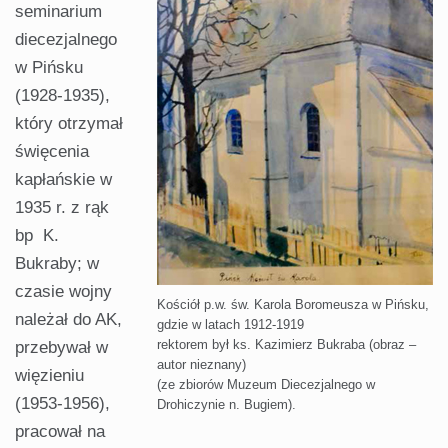
seminarium
diecezjalnego
w Pińsku
(1928-1935),
który otrzymał
święcenia
kapłańskie w
1935 r. z rąk
bp K.
Bukraby; w
czasie wojny
Kościół p.w. św. Karola Boromeusza w Pińsku,
należał do AK,
gdzie w latach 1912-1919
rektorem był ks. Kazimierz Bukraba (obraz –
przebywał w
autor nieznany)
więzieniu
(ze zbiorów Muzeum Diecezjalnego w
(1953-1956),
Drohiczynie n. Bugiem).
pracował na