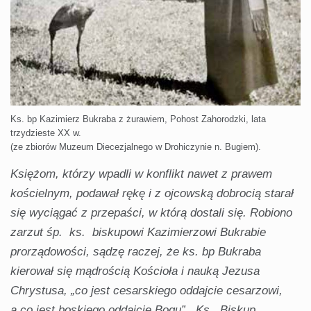
Ks. bp Kazimierz Bukraba z żurawiem, Pohost Zahorodzki, lata
trzydzieste XX w.
(ze zbiorów Muzeum Diecezjalnego w Drohiczynie n. Bugiem).
Księżom, którzy wpadli w konflikt nawet z prawem
kościelnym, podawał rękę i z ojcowską dobrocią starał
się wyciągać z przepaści, w którą dostali się. Robiono
zarzut śp. ks. biskupowi Kazimierzowi Bukrabie
prorządowości, sądzę raczej, że ks. bp Bukraba
kierował się mądrością Kościoła i nauką Jezusa
Chrystusa, „co jest cesarskiego oddajcie cesarzowi,
a co jest boskiego oddajcie Bogu”. Ks. Biskup