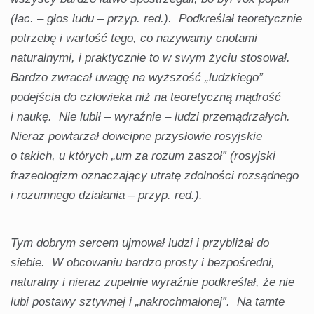
(łac. – głos ludu – przyp. red.). Podkreślał teoretycznie
potrzebę i wartość tego, co nazywamy cnotami
naturalnymi, i praktycznie to w swym życiu stosował.
Bardzo zwracał uwagę na wyższość „ludzkiego”
podejścia do człowieka niż na teoretyczną mądrość
i naukę. Nie lubił – wyraźnie – ludzi przemądrzałych.
Nieraz powtarzał dowcipne przysłowie rosyjskie
o takich, u których „um za rozum zaszoł” (rosyjski
frazeologizm oznaczający utratę zdolności rozsądnego
i rozumnego działania – przyp. red.).
Tym dobrym sercem ujmował ludzi i przybliżał do
siebie. W obcowaniu bardzo prosty i bezpośredni,
naturalny i nieraz zupełnie wyraźnie podkreślał, że nie
lubi postawy sztywnej i „nakrochmalonej”. Na tamte