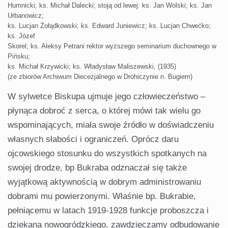
Humnicki; ks. Michał Dalecki; stoją od lewej: ks. Jan Wolski; ks. Jan
Urbanowicz;
ks. Lucjan Żołądkowski; ks. Edward Juniewicz; ks. Lucjan Chwećko;
ks. Józef
Skorel; ks. Aleksy Petrani rektor wyższego seminarium duchownego w
Pińsku;
ks. Michał Krzywicki; ks. Władysław Maliszewski, (1935)
(ze zbiorów Archiwum Diecezjalnego w Drohiczynie n. Bugiem)
W sylwetce Biskupa ujmuje jego człowieczeństwo –
płynąca dobroć z serca, o której mówi tak wielu go
wspominających, miała swoje źródło w doświadczeniu
własnych słabości i ograniczeń. Oprócz daru
ojcowskiego stosunku do wszystkich spotkanych na
swojej drodze, bp Bukraba odznaczał się także
wyjątkową aktywnością w dobrym administrowaniu
dobrami mu powierzonymi. Właśnie bp. Bukrabie,
pełniącemu w latach 1919-1928 funkcje proboszcza i
dziekana nowogródzkiego, zawdzięczamy odbudowanie