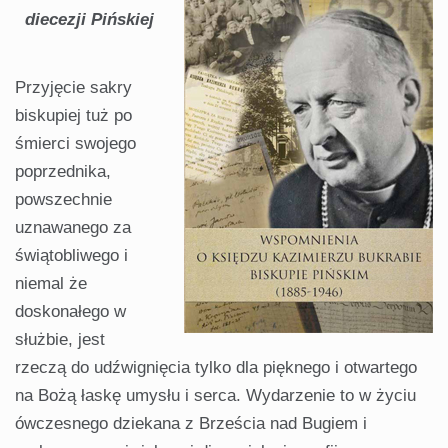
diecezji Pińskiej
Przyjęcie sakry
biskupiej tuż po
śmierci swojego
poprzednika,
powszechnie
uznawanego za
świątobliwego i
niemal że
doskonałego w
służbie, jest
rzeczą do udźwignięcia tylko dla pięknego i otwartego
na Bożą łaskę umysłu i serca. Wydarzenie to w życiu
ówczesnego dziekana z Brześcia nad Bugiem i