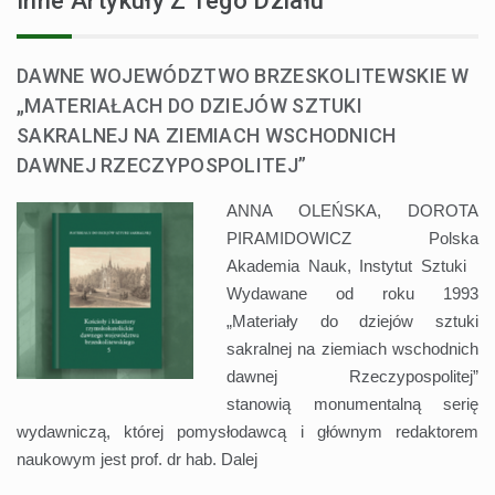
Inne Artykuły Z Tego Działu
DAWNE WOJEWÓDZTWO BRZESKOLITEWSKIE W
„MATERIAŁACH DO DZIEJÓW SZTUKI
SAKRALNEJ NA ZIEMIACH WSCHODNICH
DAWNEJ RZECZYPOSPOLITEJ”
ANNA OLEŃSKA, DOROTA
PIRAMIDOWICZ Polska
Akademia Nauk, Instytut Sztuki
Wydawane od roku 1993
„Materiały do dziejów sztuki
sakralnej na ziemiach wschodnich
dawnej Rzeczypospolitej”
stanowią monumentalną serię
wydawniczą, której pomysłodawcą i głównym redaktorem
naukowym jest prof. dr hab.
Dalej