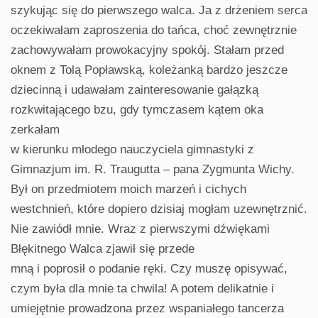
szykując się do pierwszego walca. Ja z drżeniem serca
oczekiwałam zaproszenia do tańca, choć zewnętrznie
zachowywałam prowokacyjny spokój. Stałam przed
oknem z Tolą Popławską, koleżanką bardzo jeszcze
dziecinną i udawałam zainteresowanie gałązką
rozkwitającego bzu, gdy tymczasem kątem oka
zerkałam
w kierunku młodego nauczyciela gimnastyki z
Gimnazjum im. R. Traugutta – pana Zygmunta Wichy.
Był on przedmiotem moich marzeń i cichych
westchnień, które dopiero dzisiaj mogłam uzewnętrznić.
Nie zawiódł mnie. Wraz z pierwszymi dźwiękami
Błękitnego Walca zjawił się przede
mną i poprosił o podanie ręki. Czy muszę opisywać,
czym była dla mnie ta chwila! A potem delikatnie i
umiejętnie prowadzona przez wspaniałego tancerza