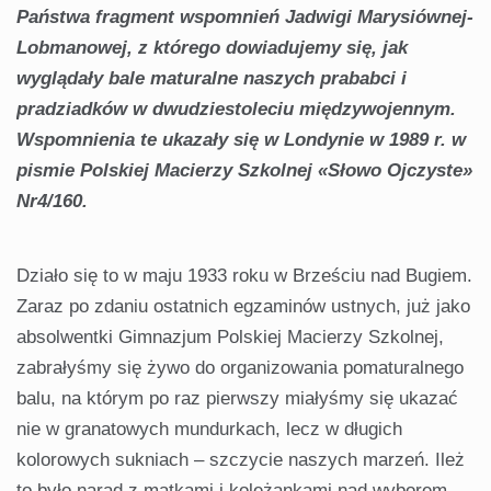
Państwa fragment wspomnień Jadwigi Marysiównej-
Lobmanowej, z którego dowiadujemy się, jak
wyglądały bale maturalne naszych prababci i
pradziadków w dwudziestoleciu międzywojennym.
Wspomnienia te ukazały się w Londynie w 1989 r. w
pismie Polskiej Macierzy Szkolnej «Słowo Ojczyste»
Nr4/160.
Działo się to w maju 1933 roku w Brześciu nad Bugiem.
Zaraz po zdaniu ostatnich egzaminów ustnych, już jako
absolwentki Gimnazjum Polskiej Macierzy Szkolnej,
zabrałyśmy się żywo do organizowania pomaturalnego
balu, na którym po raz pierwszy miałyśmy się ukazać
nie w granatowych mundurkach, lecz w długich
kolorowych sukniach – szczycie naszych marzeń. Ileż
to było narad z matkami i koleżankami nad wyborem