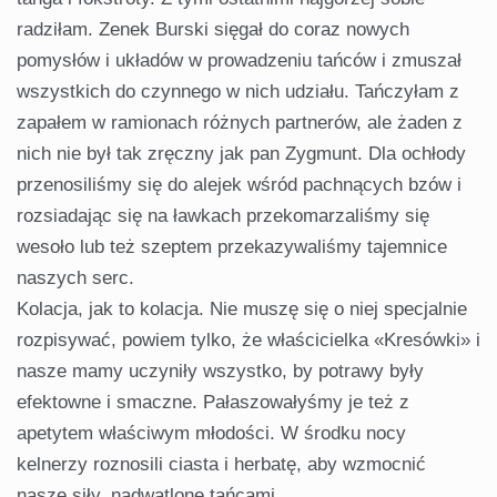
radziłam. Zenek Burski sięgał do coraz nowych
pomysłów i układów w prowadzeniu tańców i zmuszał
wszystkich do czynnego w nich udziału. Tańczyłam z
zapałem w ramionach różnych partnerów, ale żaden z
nich nie był tak zręczny jak pan Zygmunt. Dla ochłody
przenosiliśmy się do alejek wśród pachnących bzów i
rozsiadając się na ławkach przekomarzaliśmy się
wesoło lub też szeptem przekazywaliśmy tajemnice
naszych serc.
Kolacja, jak to kolacja. Nie muszę się o niej specjalnie
rozpisywać, powiem tylko, że właścicielka «Kresówki» i
nasze mamy uczyniły wszystko, by potrawy były
efektowne i smaczne. Pałaszowałyśmy je też z
apetytem właściwym młodości. W środku nocy
kelnerzy roznosili ciasta i herbatę, aby wzmocnić
nasze siły, nadwątlone tańcami.