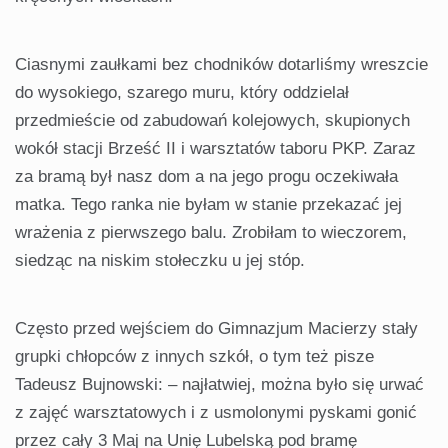
Ciasnymi zaułkami bez chodników dotarliśmy wreszcie
do wysokiego, szarego muru, który oddzielał
przedmieście od zabudowań kolejowych, skupionych
wokół stacji Brześć II i warsztatów taboru PKP. Zaraz
za bramą był nasz dom a na jego progu oczekiwała
matka. Tego ranka nie byłam w stanie przekazać jej
wrażenia z pierwszego balu. Zrobiłam to wieczorem,
siedząc na niskim stołeczku u jej stóp.
Często przed wejściem do Gimnazjum Macierzy stały
grupki chłopców z innych szkół, o tym też pisze
Tadeusz Bujnowski: – najłatwiej, można było się urwać
z zajęć warsztatowych i z usmolonymi pyskami gonić
przez cały 3 Maj na Unię Lubelską pod bramę