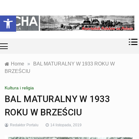
Skip
Historia i
Echa
to
Otwórz pasek narzędzi
współczesność
content
Polaków na
Polesiu.
Polesia
Przyroda,
zabytki, kultura
i wspomnienia
z Polesia.
Home
»
BAL MATURALNY W 1933 ROKU W
BRZEŚCIU
Kultura i religia
BAL MATURALNY W 1933
ROKU W BRZEŚCIU
Redaktor Portalu
14 listopada, 2019