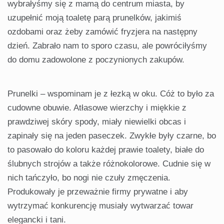
wybrałyśmy się z mamą do centrum miasta, by
uzupełnić moją toaletę parą prunelków, jakimiś
ozdobami oraz żeby zamówić fryzjera na następny
dzień. Zabrało nam to sporo czasu, ale powróciłyśmy
do domu zadowolone z poczynionych zakupów.
Prunelki – wspominam je z łezką w oku. Cóż to było za
cudowne obuwie. Atłasowe wierzchy i miękkie z
prawdziwej skóry spody, miały niewielki obcas i
zapinały się na jeden paseczek. Zwykłe były czarne, bo
to pasowało do koloru każdej prawie toalety, białe do
ślubnych strojów a także różnokolorowe. Cudnie się w
nich tańczyło, bo nogi nie czuły zmęczenia.
Produkowały je przeważnie firmy prywatne i aby
wytrzymać konkurencję musiały wytwarzać towar
elegancki i tani.