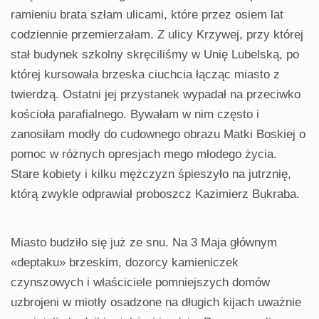
ramieniu brata szłam ulicami, które przez osiem lat
codziennie przemierzałam. Z ulicy Krzywej, przy której
stał budynek szkolny skręciliśmy w Unię Lubelską, po
której kursowała brzeska ciuchcia łącząc miasto z
twierdzą. Ostatni jej przystanek wypadał na przeciwko
kościoła parafialnego. Bywałam w nim często i
zanosiłam modły do cudownego obrazu Matki Boskiej o
pomoc w różnych opresjach mego młodego życia.
Stare kobiety i kilku mężczyzn śpieszyło na jutrznię,
którą zwykle odprawiał proboszcz Kazimierz Bukraba.
Miasto budziło się już ze snu. Na 3 Maja głównym
«deptaku» brzeskim, dozorcy kamieniczek
czynszowych i właściciele pomniejszych domów
uzbrojeni w miotły osadzone na długich kijach uważnie