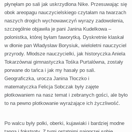
płynęłam po sali jak uskrzydlona Nike. Przesuwając się
obok areopagu nauczycielskiego czytałam na twarzach
naszych drogich wychowawczyń wyrazy zadowolenia,
szczególnie objawiła je pani Janina Kudelkowa –
polonistka, której byłam faworytką. Dyskretnie klaskał
w dłonie pan Władysław Borysiuk, wieloletni nauczyciel
przyrody. Młodsze nauczycielki, jak historyczka Aniela
Tokarzównai gimnastyczka Tośka Purtalówna, zostały
porwane do tańca i jak my hasały po sali.
Geograficzka, urocza Janina Tłoczko i
matematyczka Felicja Sobczak były zajęte
płotkowaniem na nasz temat i zebranych gości, ale było
to na pewno plotkowanie wyrażające ich życzliwość.
Po walcu były polki, oberki, kujawiaki i bardziej modne
tanga i fokstroty. Z tymi ostatnimi najgorzej sobie