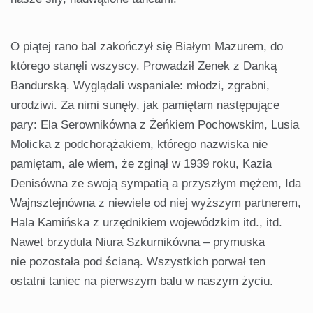
O piątej rano bal zakończył się Białym Mazurem, do
którego stanęli wszyscy. Prowadził Zenek z Danką
Bandurską. Wyglądali wspaniale: młodzi, zgrabni,
urodziwi. Za nimi sunęły, jak pamiętam następujące
pary: Ela Serownikówna z Żeńkiem Pochowskim, Lusia
Molicka z podchorążakiem, którego nazwiska nie
pamiętam, ale wiem, że zginął w 1939 roku, Kazia
Denisówna ze swoją sympatią a przyszłym mężem, Ida
Wajnsztejnówna z niewiele od niej wyższym partnerem,
Hala Kamińska z urzędnikiem wojewódzkim itd., itd.
Nawet brzydula Niura Szkurnikówna – prymuska
nie pozostała pod ścianą. Wszystkich porwał ten
ostatni taniec na pierwszym balu w naszym życiu.