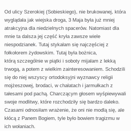
Od ulicy Szerokiej (Sobieskiego), nie brukowanej, która
wyglądała jak wiejska droga, 3 Maja była już mniej
atrakcyjna dla niedzielnych spacerów. Natomiast dla
mnie ta dalsza jej część kryła zawsze wiele
niespodzianek. Tutaj stykałam się najczęściej z
fołkołorem żydowskim. Tutaj była bożnica,
którą szczególnie w piątki i soboty mijałam z lekką
trwogą, a potem z wielkim zainteresowaniem. Schodzili
się do niej wszyscy ortodoksyjni wyznawcy religii
mojżeszowej, brodaci, w chałatach i jarmułkach z
tałesami pod pachą. Charczącym głosem wyśpiewywali
swoje modlitwy, które rozchodziły się bardzo daleko.
Czasami odnosiłam wrażenie, że oni nie modlą się, ale
kłócą z Panem Bogiem, tyle było bowiem tragizmu w
ich wołaniach.