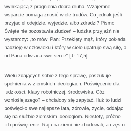
wynikającą z pragnienia dobra druha. Wzajemne
wsparcie pomaga znosić wiele trudów. Co jednak jeśli
przyjaciel odejdzie, wyjedzie, albo zdradzi? Pismo
Święte nie pozostawia złudzeń – ludzka przyjaźń nie
wystarczy: „to mówi Pan: Przeklęty mąż, który pokłada
nadzieję w człowieku i który w ciele upatruje swą siłę, a
od Pana odwraca swe serce” [Jr 17,5].
Wielu zdających sobie z tego sprawę, poszukuje
spełnienia w ziemskich ideologiach. Poświęcenie dla
ludzkości, klasy robotniczej, środowiska. Cóż
wznioślejszego? – chciałoby się zapytać. Iluż to ludzi
poświęciło swe najlepsze lata, zdrowie, życie, oddając
się na służbie ziemskim ideologiom. Niestety, próżne
ich poświęcenie. Raju na ziemi nie zbudowali, a często