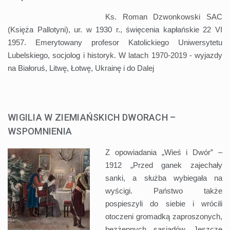
Ks. Roman Dzwonkowski SAC
(Księża Pallotyni), ur. w 1930 r., święcenia kapłańskie 22 VI
1957. Emerytowany profesor Katolickiego Uniwersytetu
Lubelskiego, socjolog i historyk. W latach 1970-2019 - wyjazdy
na Białoruś, Litwę, Łotwę, Ukrainę i do
Dalej
WIGILIA W ZIEMIAŃSKICH DWORACH –
WSPOMNIENIA
Z opowiadania „Wieś i Dwór” –
1912 „Przed ganek zajechały
sanki, a służba wybiegała na
wyścigi. Państwo także
pospieszyli do siebie i wrócili
otoczeni gromadką zaproszonych,
bezżennych sąsiadów. Jeszcze