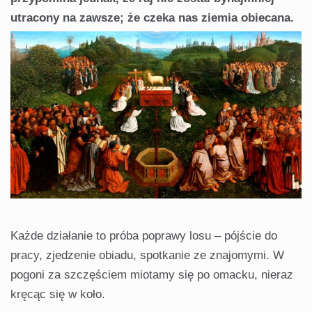
utracony na zawsze; że czeka nas ziemia obiecana.
Każde działanie to próba poprawy losu – pójście do
pracy, zjedzenie obiadu, spotkanie ze znajomymi. W
pogoni za szczęściem miotamy się po omacku, nieraz
kręcąc się w koło.