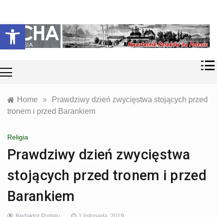
Skip
Historia i
Echa
to
Otwórz pasek narzędzi
współczesność
content
Polaków na
Polesiu.
Polesia
Przyroda,
zabytki, kultura
i wspomnienia
z Polesia.
Home
»
Prawdziwy dzień zwycięstwa stojących przed
tronem i przed Barankiem
Religia
Prawdziwy dzień zwycięstwa
stojących przed tronem i przed
Barankiem
Redaktor Portalu
1 listopada, 2019