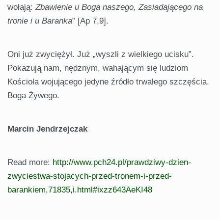
wołają:
Zbawienie u Boga naszego, Zasiadającego na
tronie i u Baranka
” [Ap 7,9].
Oni już zwyciężył. Już „wyszli z wielkiego ucisku”.
Pokazują nam, nędznym, wahającym się ludziom
Kościoła wojującego jedyne źródło trwałego szczęścia.
Boga Żywego.
Marcin Jendrzejczak
Read more:
http://www.pch24.pl/prawdziwy-dzien-
zwyciestwa-stojacych-przed-tronem-i-przed-
barankiem,71835,i.html#ixzz643AeKI48