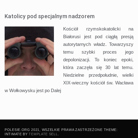
Katolicy pod specjalnym nadzorem
Kościół rzymskokatolicki na
Białorusi jest pod ciągłą presją
autorytarnych władz. Towarzyszy
temu szybki proces jego
depolonizacji. To koniec epoki,
która zaczęła się 30 lat temu.
Niedzielne przedpołudnie, wielki
XIX-wieczny kościół św. Wacława
w Wołkowysku jest po
Dalej
POLESIE.ORG 2021, WSZELKIE PRAWA ZASTRZEŻONE THEME:
INTIMATE BY
TEMPLATE SELL
.