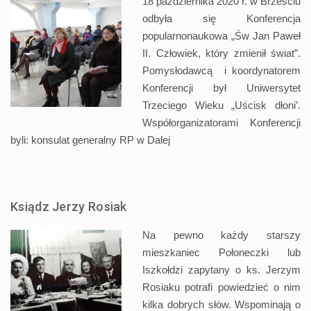
18 października 2020 r. w Brześciu
odbyła się Konferencja
popularnonaukowa „Św Jan Paweł
II. Człowiek, który zmienił świat”.
Pomysłodawcą i koordynatorem
Konferencji był Uniwersytet
Trzeciego Wieku „Uścisk dłoni’.
Współorganizatorami Konferencji
byli: konsulat generalny RP w
Dalej
Ksiądz Jerzy Rosiak
Na pewno każdy starszy
mieszkaniec Połoneczki lub
Iszkołdzi zapytany o ks. Jerzym
Rosiaku potrafi powiedzieć o nim
kilka dobrych słów. Wspominają o