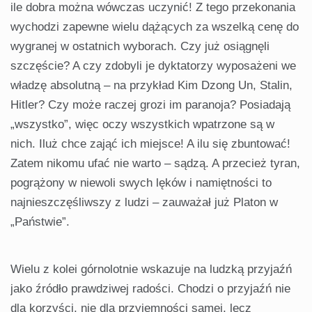
ile dobra można wówczas uczynić! Z tego przekonania
wychodzi zapewne wielu dążących za wszelką cenę do
wygranej w ostatnich wyborach. Czy już osiągnęli
szczęście? A czy zdobyli je dyktatorzy wyposażeni we
władzę absolutną – na przykład Kim Dzong Un, Stalin,
Hitler? Czy może raczej grozi im paranoja? Posiadają
„wszystko”, więc oczy wszystkich wpatrzone są w
nich. Iluż chce zająć ich miejsce! A ilu się zbuntować!
Zatem nikomu ufać nie warto – sądzą. A przecież tyran,
pogrążony w niewoli swych lęków i namiętności to
najnieszczęśliwszy z ludzi – zauważał już Platon w
„Państwie”.
Wielu z kolei górnolotnie wskazuje na ludzką przyjaźń
jako źródło prawdziwej radości. Chodzi o przyjaźń nie
dla korzyści, nie dla przyjemności samej, lecz