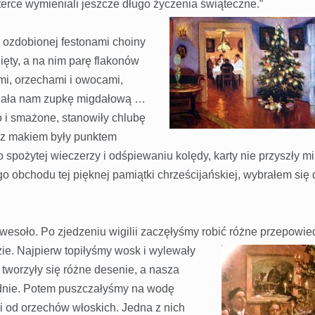
terce wymieniali jeszcze długo życzenia świąteczne.”
, ozdobionej festonami choiny
nięty, a na nim parę flakonów
ami, orzechami i owocami,
 dała nam zupkę migdałową …
ro i smażone, stanowiły chlubę
 z makiem były punktem
 spożytej wieczerzy i odśpiewaniu kolędy, karty nie przyszły mi
 obchodu tej pięknej pamiątki chrześcijańskiej, wybrałem się 
 wesoło. Po zjedzeniu wigilii zaczęłyśmy robić różne przepowie
zie. Najpierw topiłyśmy wosk i wylewały
tworzyły się różne desenie, a nasza
ednie. Potem puszczałyśmy na wodę
 od orzechów włoskich. Jedna z nich