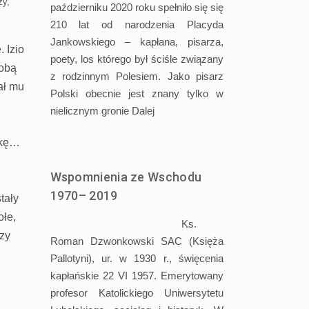
zy,
październiku 2020 roku spełniło się się
210 lat od narodzenia Placyda
Jankowskiego – kapłana, pisarza,
 Izio
poety, los którego był ściśle związany
sobą
z rodzinnym Polesiem. Jako pisarz
ał mu
Polski obecnie jest znany tylko w
nielicznym gronie
Dalej
żkę…
Wspomnienia ze Wschodu
1970– 2019
tały
ołe,
Ks.
zy
Roman Dzwonkowski SAC (Księża
Pallotyni), ur. w 1930 r., święcenia
kapłańskie 22 VI 1957. Emerytowany
profesor Katolickiego Uniwersytetu