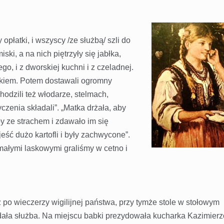
 opłatki, i wszyscy /ze służbą/ szli do
ski, a na nich piętrzyły się jabłka,
go, i z dworskiej kuchni i z czeladnej.
atkiem. Potem dostawali ogromny
chodzili też włodarze, stelmach,
życzenia składali”. „Matka drżała, aby
yby ze strachem i zdawało im się
eść dużo kartofli i były zachwycone”.
małymi laskowymi graliśmy w cetno i
 po wieczerzy wigilijnej państwa, przy tymże stole w stołowym
dała służba. Na miejscu babki prezydowała kucharka Kazimierz