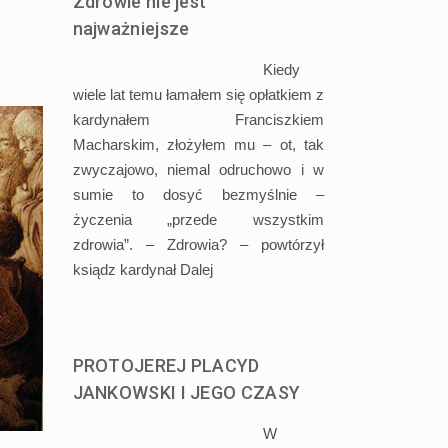
Zdrowie nie jest
najważniejsze
Kiedy
wiele lat temu łamałem się opłatkiem z
kardynałem Franciszkiem
Macharskim, złożyłem mu – ot, tak
zwyczajowo, niemal odruchowo i w
sumie to dosyć bezmyślnie –
życzenia „przede wszystkim
zdrowia”. – Zdrowia? – powtórzył
ksiądz kardynał
Dalej
PROTOJEREJ PLACYD
JANKOWSKI I JEGO CZASY
W