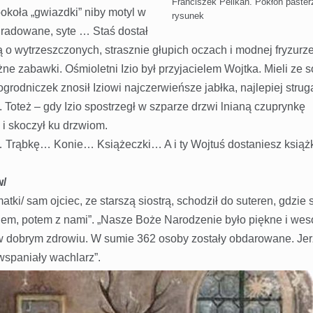
Franciszek Pelikan. Pokłon paster
koła „gwiazdki” niby motyl w
rysunek
 uradowane, syte … Staś dostał
o wytrzeszczonych, strasznie głupich oczach i modnej fryzurze.
żne zabawki. Ośmioletni Izio był przyjacielem Wojtka. Mieli ze 
ogrodniczek znosił Iziowi najczerwieńsze jabłka, najlepiej strug
o. Toteż – gdy Izio spostrzegł w szparze drzwi lnianą czuprynkę
 i skoczył ku drzwiom.
… Trąbkę… Konie… Książeczki… A i ty Wojtuś dostaniesz ksią
w/
atki/ sam ojciec, ze starszą siostrą, schodził do suteren, gdzie s
tkiem, potem z nami”. „Nasze Boże Narodzenie było piękne i wes
 w dobrym zdrowiu. W sumie 362 osoby zostały obdarowane. Jer
 wspaniały wachlarz”.