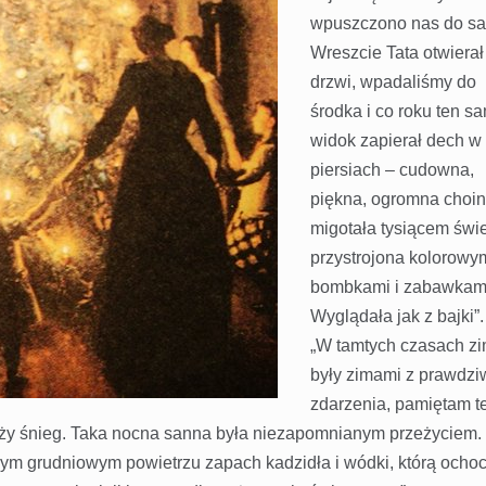
wpuszczono nas do sa
Wreszcie Tata otwierał
drzwi, wpadaliśmy do
środka i co roku ten s
widok zapierał dech w
piersiach – cudowna,
piękna, ogromna choi
migotała tysiącem świ
przystrojona kolorowy
bombkami i zabawkam
Wyglądała jak z bajki”.
„W tamtych czasach z
były zimami z prawdz
zdarzenia, pamiętam t
eży śnieg. Taka nocna sanna była niezapomnianym przeżyciem.
nym grudniowym powietrzu zapach kadzidła i wódki, którą ocho