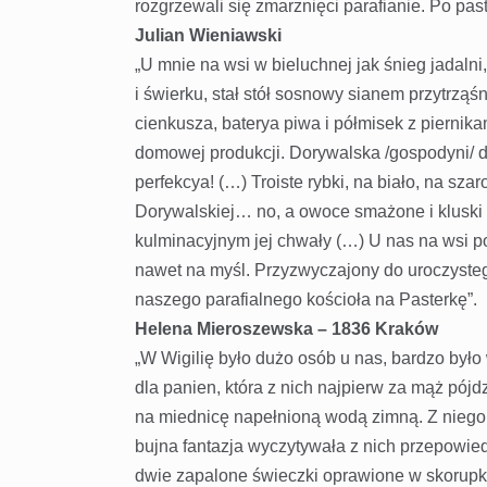
rozgrzewali się zmarznięci parafianie. Po pas
Julian Wieniawski
„U mnie na wsi w bieluchnej jak śnieg jadalni
i świerku, stał stół sosnowy sianem przytrząś
cienkusza, baterya piwa i półmisek z piernik
domowej produkcji. Dorywalska /gospodyni/
perfekcya! (…) Troiste rybki, na biało, na sza
Dorywalskiej… no, a owoce smażone i kluski
kulminacyjnym jej chwały (…) U nas na wsi po
nawet na myśl. Przyzwyczajony do uroczystego
naszego parafialnego kościoła na Pasterkę”.
Helena Mieroszewska – 1836 Kraków
„W Wigilię było dużo osób u nas, bardzo było
dla
panien, która z nich najpierw za mąż pójd
na miednicę napełnioną wodą zimną. Z niego 
bujna fantazja wyczytywała z nich przepowi
dwie zapalone świeczki oprawione w skorupki