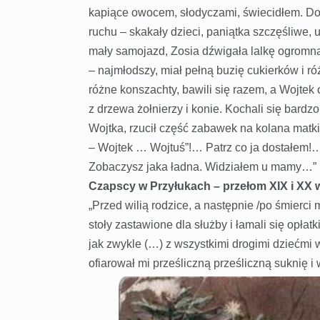
kapiące owocem, słodyczami, świecidłem. Doo
ruchu – skakały dzieci, paniątka szczęśliwe,
mały samojazd, Zosia dźwigała lalkę ogromną 
– najmłodszy, miał pełną buzię cukierków i ró
różne konszachty, bawili się razem, a Wojtek 
z drzewa żołnierzy i konie. Kochali się bardz
Wojtka, rzucił część zabawek na kolana matki
– Wojtek … Wojtuś”!… Patrz co ja dostałem!
Zobaczysz jaka ładna. Widziałem u mamy…”
Czapscy w Przyłukach – przełom XIX i XX 
„Przed wilią rodzice, a następnie /po śmierci m
stoły zastawione dla służby i łamali się opła
jak zwykle (…) z wszystkimi drogimi dziećmi
ofiarował mi prześliczną prześliczną suknię i