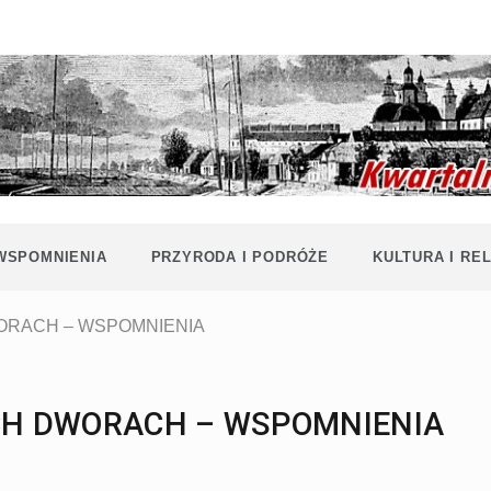
Historia i
Echa
współczesność
Polaków na
Polesiu.
Polesia
Przyroda,
zabytki, kultura
i wspomnienia
z Polesia.
 WSPOMNIENIA
PRZYRODA I PODRÓŻE
KULTURA I REL
WORACH – WSPOMNIENIA
ICH DWORACH – WSPOMNIENIA