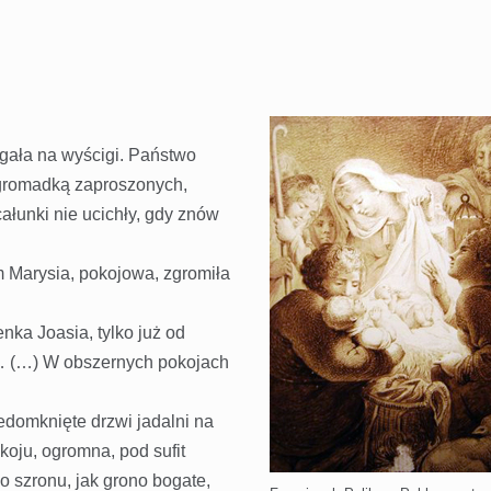
egała na wyścigi. Państwo
i gromadką zaproszonych,
łunki nie ucichły, gdy znów
m Marysia, pokojowa, zgromiła
a Joasia, tylko już od
… (…) W obszernych pokojach
domknięte drzwi jadalni na
koju, ogromna, pod sufit
o szronu, jak grono bogate,