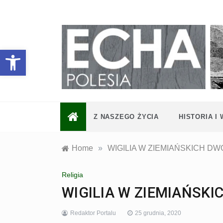
Skip
to
content
Otwórz pasek narzędzi
Z NASZEGO ŻYCIA
HISTORIA I
Home
»
WIGILIA W ZIEMIAŃSKICH D
Religia
WIGILIA W ZIEMIAŃSK
Redaktor Portalu
25 grudnia, 2020