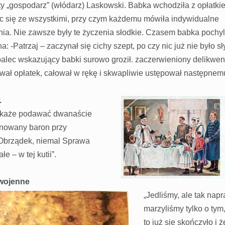
ty „gospodarz” (włódarz) Laskowski. Babka wchodziła z opłatki
ąc się ze wszystkimi, przy czym każdemu mówiła indywidualne
nia. Nie zawsze były te życzenia słodkie. Czasem babka pochyl
a: -Patrzaj – zaczynał się cichy szept, po czy nic już nie było s
palec wskazujący babki surowo groził. zaczerwieniony delikwen
wał opłatek, całował w rękę i skwapliwie ustępował następnem
.
ja każe podawać dwanaście
ianowany baron przy
 Obrządek, niemal Sprawa
e – w tej kutii”.
ywojenne
„Jedliśmy, ale tak nap
marzyliśmy tylko o tym
to już się skończyło i 