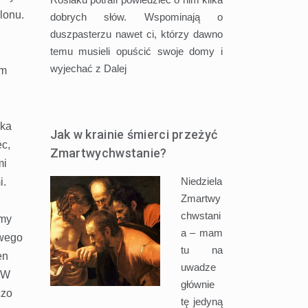
lonu.
dobrych słów. Wspominają o
duszpasterzu nawet ci, którzy dawno
temu musieli opuścić swoje domy i
wyjechać z
Dalej
am
nka
Jak w krainie śmierci przeżyć
ec,
Zmartwychwstanie?
mi
Niedziela
i.
Zmartwy
chwstani
imy
a – mam
iwego
tu na
en
uwadze
 W
głównie
czo
tę jedyną