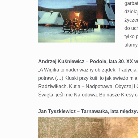
garba
dziel
życze
do uch
tylko 
ułamy
Andrzej Kuśniewicz – Podole, lata 30. XX w
„A Wigilia to nader ważny obrządek. Tradyc
potraw. (…) Kluski przy kutii to jak świeżo m
Radziwiłłach. Kutia – Nadpotrawa, Obyczaj i
Święta, jeśli nie Narodowa. Bo nasze Kresy cał
Jan Tyszkiewicz – Tarnawatka, lata międz