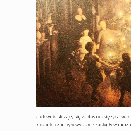
cudownie skrzący się w blasku księżyca świ
kościele czuć było wyraźnie zastygły w mroź