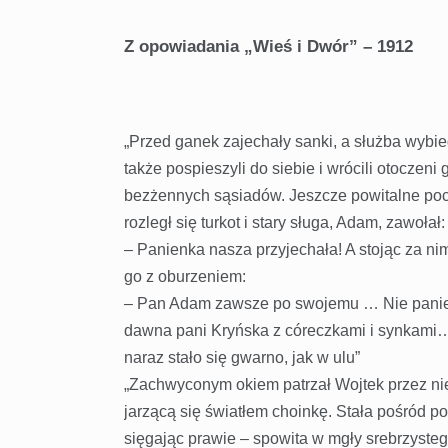
Z opowiadania „Wieś i Dwór” – 1912
„Przed ganek zajechały sanki, a służba wybi
także pospieszyli do siebie i wrócili otoczen
bezżennych sąsiadów. Jeszcze powitalne poca
rozległ się turkot i stary sługa, Adam, zawołał:
– Panienka nasza przyjechała! A stojąc za ni
go z oburzeniem:
– Pan Adam zawsze po swojemu … Nie panienk
dawna pani Kryńska z córeczkami i synkami
naraz stało się gwarno, jak w ulu”
„Zachwyconym okiem patrzał Wojtek przez nie
jarzącą się światłem choinkę. Stała pośród po
sięgając prawie – spowita w mgły srebrzysteg