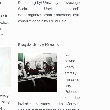
Konferencji był Uniwersytet Trzeciego
em,
Wieku „Uścisk dłoni’.
Współorganizatorami Konferencji byli:
a się
konsulat generalny RP w
Dalej
łychać,
t
u”.
Ksiądz Jerzy Rosiak
Na
pewno
każdy
starszy
mieszka
niec
Połonecz
rawdę
ki lub
, żeby
Iszkołdzi zapytany o ks. Jerzym
żeby
Rosiaku potrafi powiedzieć o nim kilka