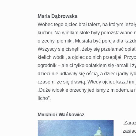
Maria Dąbrowska
Wobec tego ojciec brał talerz, na którym leżały
kuchni. Na wielkim stole były porozstawiane mi
orzechy, pierniki. Musiała być porcja dla każde
Wszyscy się cisnęli, żeby się przełamać opł
kielich wódki, a ojciec do nich przepijał. Przy
ogrodnik – ale ci tylko opłatkiem się łamali i 
dzieci nie udławiły się ością, a dzieci jadły r
czasem, że się dławią. Wtedy ojciec kazał im j
„Duże włoskie orzechy jedliśmy z miodem, a 
licho”.
Melchior Wańkowicz
„Zaraz
zasia