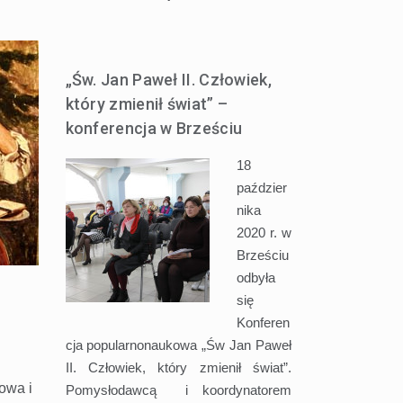
„Św. Jan Paweł II. Człowiek,
który zmienił świat” –
konferencja w Brześciu
18
paździer
nika
2020 r. w
Brześciu
odbyła
się
Konferen
cja popularnonaukowa „Św Jan Paweł
II. Człowiek, który zmienił świat”.
owa i
Pomysłodawcą i koordynatorem