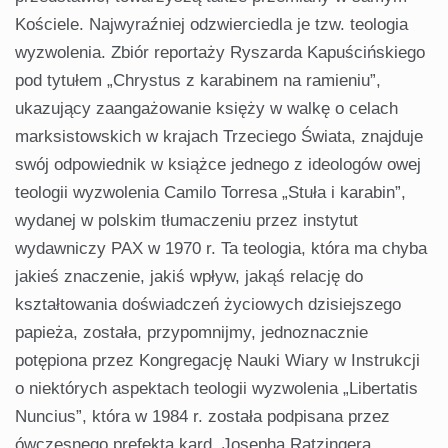
Kościele. Najwyraźniej odzwierciedla je tzw. teologia
wyzwolenia. Zbiór reportaży Ryszarda Kapuścińskiego
pod tytułem „Chrystus z karabinem na ramieniu”,
ukazujący zaangażowanie księży w walkę o celach
marksistowskich w krajach Trzeciego Świata, znajduje
swój odpowiednik w książce jednego z ideologów owej
teologii wyzwolenia Camilo Torresa „Stuła i karabin”,
wydanej w polskim tłumaczeniu przez instytut
wydawniczy PAX w 1970 r. Ta teologia, która ma chyba
jakieś znaczenie, jakiś wpływ, jakąś relację do
kształtowania doświadczeń życiowych dzisiejszego
papieża, została, przypomnijmy, jednoznacznie
potępiona przez Kongregację Nauki Wiary w Instrukcji
o niektórych aspektach teologii wyzwolenia „Libertatis
Nuncius”, która w 1984 r. została podpisana przez
ówczesnego prefekta kard. Josepha Ratzingera.