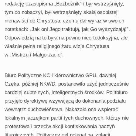
redakcję czasopisma „Bezbożnik” i był wstrząśnięty,
tym co zobaczył, był wstrząśnięty skalą osobistej
nienawiści do Chrystusa, czemu dał wyraz w swoich
notatkach: „Jak oni Jego traktują, jak Go wyszydzają!”.
Odpowiedzią na to była na pewno nieortodoksyjna, ale
właśnie pełna religijnego żaru wizja Chrystusa
w „Mistrzu i Małgorzacie”.
Biuro Polityczne KC i kierownictwo GPU, dawniej
Czeka, później NKWD, postanowiło użyć jednocześnie
bardziej subtelnych, inteligentnych środków. Politbiuro
przyjęło dyrektywę wzywającą do dokonania podziału
wewnątrz duchowieństwa. Nakazała ona wspierać
lokalnym jaczejkom partii tych duchownych, którzy nie
protestowali przeciw akcji konfiskowania naczyń
liturgicznych. Polityczny cel polegał na izolacji