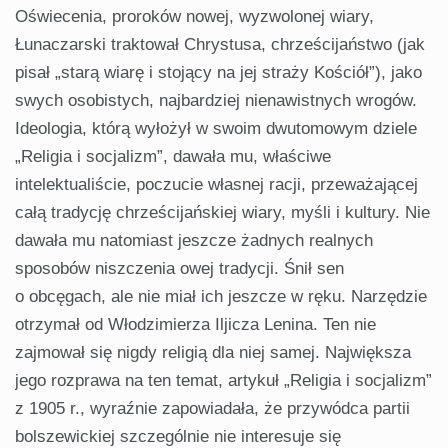
Oświecenia, proroków nowej, wyzwolonej wiary,
Łunaczarski traktował Chrystusa, chrześcijaństwo (jak
pisał „starą wiarę i stojący na jej straży Kościół”), jako
swych osobistych, najbardziej nienawistnych wrogów.
Ideologia, którą wyłożył w swoim dwutomowym dziele
„Religia i socjalizm”, dawała mu, właściwe
intelektualiście, poczucie własnej racji, przeważającej
całą tradycję chrześcijańskiej wiary, myśli i kultury. Nie
dawała mu natomiast jeszcze żadnych realnych
sposobów niszczenia owej tradycji. Śnił sen
o obcęgach, ale nie miał ich jeszcze w ręku. Narzędzie
otrzymał od Włodzimierza Iljicza Lenina. Ten nie
zajmował się nigdy religią dla niej samej. Największa
jego rozprawa na ten temat, artykuł „Religia i socjalizm”
z 1905 r., wyraźnie zapowiadała, że przywódca partii
bolszewickiej szczególnie nie interesuje się