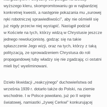
wyższego kleru, skompromitowaniu go w najbardziej
konkretnej kwestii, a następnie pokazania mu „surowej
ręki robotniczej sprawiedliwości”, aby nie ośmielił się
już nigdy przeciw niej wystąpić. Nastąpił podział
w Kościele na tych, którzy widzą w Chrystusie jeszcze
jednego rewolucjonistę, godząc się na takie
spłaszczenie Jego wizji, oraz na tych, którzy z taką
polityzacją, ze sprowadzeniem Chrystusa do roli
propagandowej tuby władzy się nie zgadzają; ci ostatni
mieli być wyeliminowani.
Dzieło likwidacji „reakcyjnego” duchowieństwa od
września 1939 r. dotarło także do Polski, na ziemie
wschodnie. I w Polsce powołano, już po II wojnie
światowej, namiastki „żywej Cerkwi” konkurującej