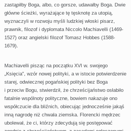
zastąpiłby Boga, albo, co gorsze, udawałby Boga. Dwie
główne ścieżki, wyrażające tę tęsknotę za utopią,
wyznaczyli w rozwoju myśli ludzkiej włoski pisarz,
prawnik, filozof i dyplomata Niccolo Machiavelli (1469-
1527) oraz angielski filozof Tomasz Hobbes (1588-
1679).
Machiavelli pisząc na początku XVI w. swojego
„Księcia”, wzór nowej polityki, a w istocie potwierdzenie
starej, odwiecznej pogańskiej polityki bez Boga
i przeciw Bogu, stwierdził, że chrześcijaństwo osłabiło
fatalnie wspólnoty polityczne, bowiem nakazuje ono
współczucie dla bliźnich, obiecując jednocześnie jakąś
inną nagrodę niż chwała ziemska. Florencki mędrzec
ubolewał, że ci, którzy zdecydują się postępować