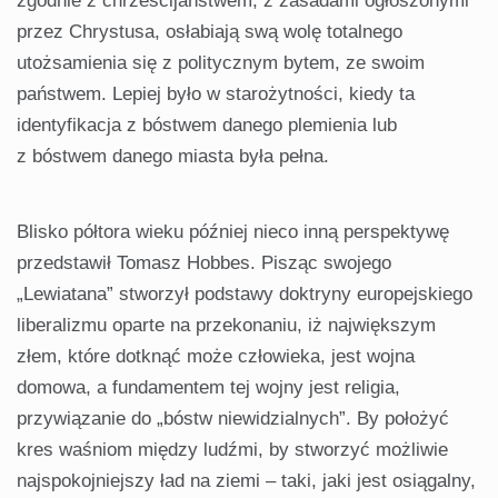
zgodnie z chrześcijaństwem, z zasadami ogłoszonymi
przez Chrystusa, osłabiają swą wolę totalnego
utożsamienia się z politycznym bytem, ze swoim
państwem. Lepiej było w starożytności, kiedy ta
identyfikacja z bóstwem danego plemienia lub
z bóstwem danego miasta była pełna.
Blisko półtora wieku później nieco inną perspektywę
przedstawił Tomasz Hobbes. Pisząc swojego
„Lewiatana” stworzył podstawy doktryny europejskiego
liberalizmu oparte na przekonaniu, iż największym
złem, które dotknąć może człowieka, jest wojna
domowa, a fundamentem tej wojny jest religia,
przywiązanie do „bóstw niewidzialnych”. By położyć
kres waśniom między ludźmi, by stworzyć możliwie
najspokojniejszy ład na ziemi – taki, jaki jest osiągalny,