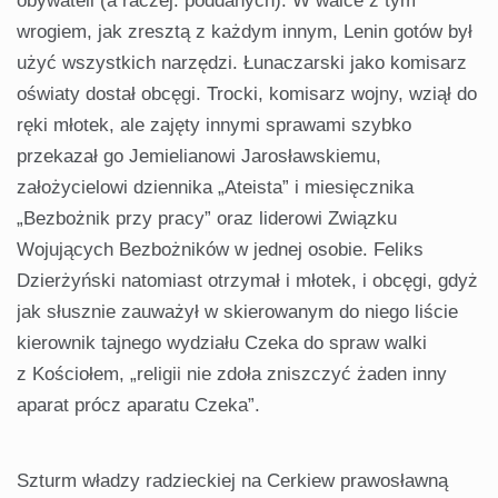
obywateli (a raczej: poddanych). W walce z tym
wrogiem, jak zresztą z każdym innym, Lenin gotów był
użyć wszystkich narzędzi. Łunaczarski jako komisarz
oświaty dostał obcęgi. Trocki, komisarz wojny, wziął do
ręki młotek, ale zajęty innymi sprawami szybko
przekazał go Jemielianowi Jarosławskiemu,
założycielowi dziennika „Ateista” i miesięcznika
„Bezbożnik przy pracy” oraz liderowi Związku
Wojujących Bezbożników w jednej osobie. Feliks
Dzierżyński natomiast otrzymał i młotek, i obcęgi, gdyż
jak słusznie zauważył w skierowanym do niego liście
kierownik tajnego wydziału Czeka do spraw walki
z Kościołem, „religii nie zdoła zniszczyć żaden inny
aparat prócz aparatu Czeka”.
Szturm władzy radzieckiej na Cerkiew prawosławną