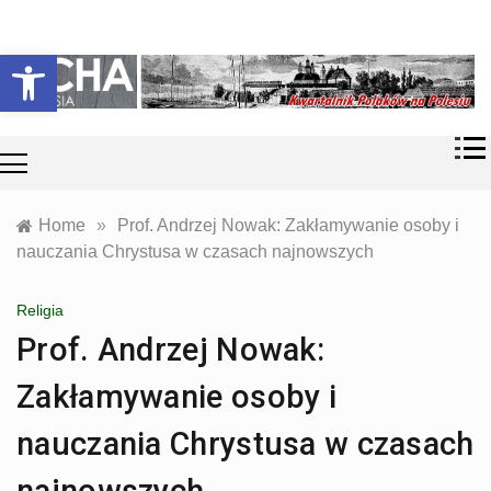
Skip
Historia i
Echa
to
Otwórz pasek narzędzi
współczesność
content
Polaków na
Polesiu.
Polesia
Przyroda,
zabytki, kultura
i wspomnienia
z Polesia.
Home
»
Prof. Andrzej Nowak: Zakłamywanie osoby i
nauczania Chrystusa w czasach najnowszych
Religia
Prof. Andrzej Nowak:
Zakłamywanie osoby i
nauczania Chrystusa w czasach