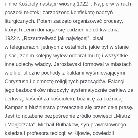
i inne Kościoły nastąpił wiosną 1922 r. Najpierw w ruch
poszedł młotek; zarządzono konfiskatę naczyń
liturgicznych. Potem zaczęto organizować procesy,
których Lenin domagał się codziennie od kwietnia
1922 r. „Rozstrzeliwać jak najwięcej”, pisał
w telegramach, jednych z ostatnich, jakie był w stanie
pisać, zanim kolejny wylew odebrał mu tę i wszystkie
inne uciechy władzy. Jarosławski formował w miastach
wielkie, uliczne pochody z kukłami wyśmiewającymi
Chrystusa i ciemnotę religijnych przesądów. Falangi
jego bezbożników niszczyły systematycznie cerkiew za
cerkwią, kościół za kościołem, bożnicę za bożnicą.
Kampania bluźnierstw przetaczała się przez całą prasę.
Jest to notabene bezpośrednie źródło powieści „Mistrz
i Małgorzata”. Michaił Bułhakow, syn prawosławnego
księdza i profesora teologii w Kijowie, odwiedził