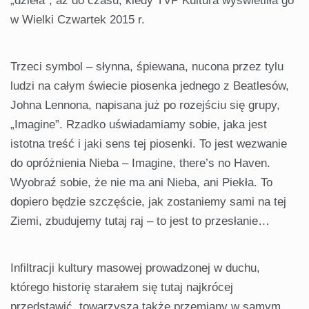
„dzieła”, aż do czasu, kiedy TVP Kultura wyświetliła go
w Wielki Czwartek 2015 r.
Trzeci symbol – słynna, śpiewana, nucona przez tylu
ludzi na całym świecie piosenka jednego z Beatlesów,
Johna Lennona, napisana już po rozejściu się grupy,
„Imagine”. Rzadko uświadamiamy sobie, jaka jest
istotna treść i jaki sens tej piosenki. To jest wezwanie
do opróżnienia Nieba – Imagine, there’s no Haven.
Wyobraź sobie, że nie ma ani Nieba, ani Piekła. To
dopiero będzie szczęście, jak zostaniemy sami na tej
Ziemi, zbudujemy tutaj raj – to jest to przesłanie…
Infiltracji kultury masowej prowadzonej w duchu,
którego historię starałem się tutaj najkrócej
przedstawić, towarzyszą także przemiany w samym