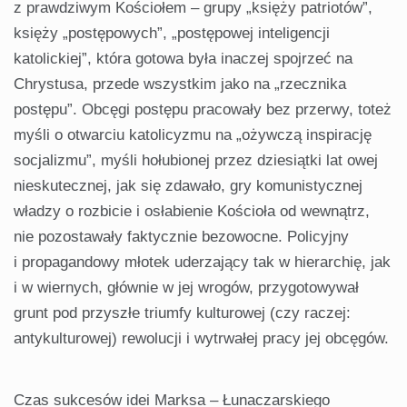
z prawdziwym Kościołem – grupy „księży patriotów”,
księży „postępowych”, „postępowej inteligencji
katolickiej”, która gotowa była inaczej spojrzeć na
Chrystusa, przede wszystkim jako na „rzecznika
postępu”. Obcęgi postępu pracowały bez przerwy, toteż
myśli o otwarciu katolicyzmu na „ożywczą inspirację
socjalizmu”, myśli hołubionej przez dziesiątki lat owej
nieskutecznej, jak się zdawało, gry komunistycznej
władzy o rozbicie i osłabienie Kościoła od wewnątrz,
nie pozostawały faktycznie bezowocne. Policyjny
i propagandowy młotek uderzający tak w hierarchię, jak
i w wiernych, głównie w jej wrogów, przygotowywał
grunt pod przyszłe triumfy kulturowej (czy raczej:
antykulturowej) rewolucji i wytrwałej pracy jej obcęgów.
Czas sukcesów idei Marksa – Łunaczarskiego