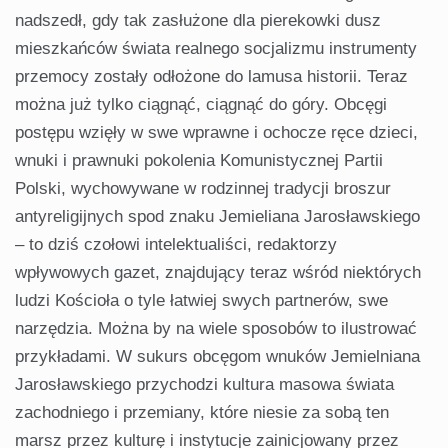
nadszedł, gdy tak zasłużone dla pierekowki dusz
mieszkańców świata realnego socjalizmu instrumenty
przemocy zostały odłożone do lamusa historii. Teraz
można już tylko ciągnąć, ciągnąć do góry. Obcęgi
postępu wzięły w swe wprawne i ochocze ręce dzieci,
wnuki i prawnuki pokolenia Komunistycznej Partii
Polski, wychowywane w rodzinnej tradycji broszur
antyreligijnych spod znaku Jemieliana Jarosławskiego
– to dziś czołowi intelektualiści, redaktorzy
wpływowych gazet, znajdujący teraz wśród niektórych
ludzi Kościoła o tyle łatwiej swych partnerów, swe
narzędzia. Można by na wiele sposobów to ilustrować
przykładami. W sukurs obcęgom wnuków Jemielniana
Jarosławskiego przychodzi kultura masowa świata
zachodniego i przemiany, które niesie za sobą ten
marsz przez kulturę i instytucje zainicjowany przez