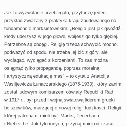
Jak to wyzwalanie przebiegało, przytoczę jeden
przykład związany z praktyką kraju zbudowanego na
fundamencie marksistowskim: „Religia jest jak gwóźdź,
kiedy uderzysz w jego głowę, wbijesz go tylko głębiej.
Potrzebne są obcęgi. Religię trzeba schwycić mocno,
podważyć od spodu, nie trzeba jej bić z góry, ale
wyciągać, wyciągać z korzeniami. To zaś można
osiągnąć tylko propagandą, poprzez moralną
i artystyczną edukację mas” – to cytat z Anatolija
Wasiljewicza Łunaczarskiego (1875-1933), który zanim
został ludowym komisarzem oświaty Republiki Rad
w 1917 r., był przed I wojną światową liderem grupki
bolszewików, marzącej o nowej religii ludzkości. Religii,
której patronami mieli być Marks, Feuerbach
i Nietzsche. Jak tylu innych, przynajmniej od czasu