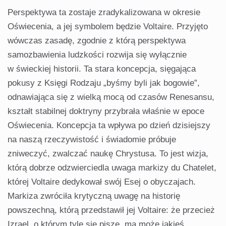
Perspektywa ta zostaje zradykalizowana w okresie
Oświecenia, a jej symbolem będzie Voltaire. Przyjęto
wówczas zasadę, zgodnie z którą perspektywa
samozbawienia ludzkości rozwija się wyłącznie
w świeckiej historii. Ta stara koncepcja, sięgająca
pokusy z Księgi Rodzaju „byśmy byli jak bogowie”,
odnawiająca się z wielką mocą od czasów Renesansu,
kształt stabilnej doktryny przybrała właśnie w epoce
Oświecenia. Koncepcja ta wpływa po dzień dzisiejszy
na naszą rzeczywistość i świadomie próbuje
zniweczyć, zwalczać naukę Chrystusa. To jest wizja,
którą dobrze odzwierciedla uwaga markizy du Chatelet,
której Voltaire dedykował swój Esej o obyczajach.
Markiza zwróciła krytyczną uwagę na historię
powszechną, którą przedstawił jej Voltaire: że przecież
Izrael, o którym tyle się pisze, ma może jakieś