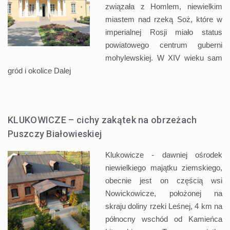
związała z Homlem, niewielkim
miastem nad rzeką Soż, które w
imperialnej Rosji miało status
powiatowego centrum guberni
mohylewskiej. W XIV wieku sam
gród i okolice
Dalej
KLUKOWICZE – cichy zakątek na obrzeżach
Puszczy Białowieskiej
Klukowicze - dawniej ośrodek
niewielkiego majątku ziemskiego,
obecnie jest on częścią wsi
Nowickowicze, położonej na
skraju doliny rzeki Leśnej, 4 km na
północny wschód od Kamieńca