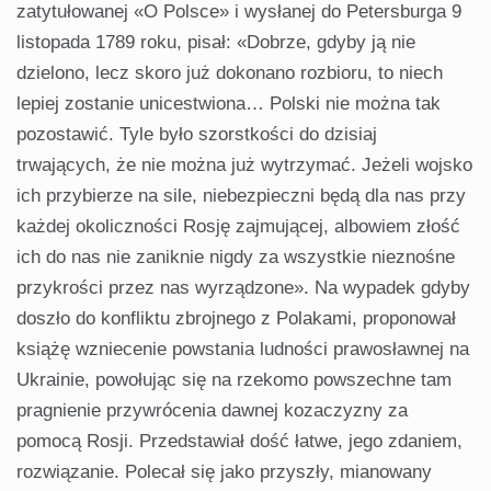
zatytułowanej «O Polsce» i wysłanej do Petersburga 9
listopada 1789 roku, pisał: «Dobrze, gdyby ją nie
dzielono, lecz skoro już dokonano rozbioru, to niech
lepiej zostanie unicestwiona… Polski nie można tak
pozostawić. Tyle było szorstkości do dzisiaj
trwających, że nie można już wytrzymać. Jeżeli wojsko
ich przybierze na sile, niebezpieczni będą dla nas przy
każdej okoliczności Rosję zajmującej, albowiem złość
ich do nas nie zaniknie nigdy za wszystkie nieznośne
przykrości przez nas wyrządzone». Na wypadek gdyby
doszło do konfliktu zbrojnego z Polakami, proponował
książę wzniecenie powstania ludności prawosławnej na
Ukrainie, powołując się na rzekomo powszechne tam
pragnienie przywrócenia dawnej kozaczyzny za
pomocą Rosji. Przedstawiał dość łatwe, jego zdaniem,
rozwiązanie. Polecał się jako przyszły, mianowany