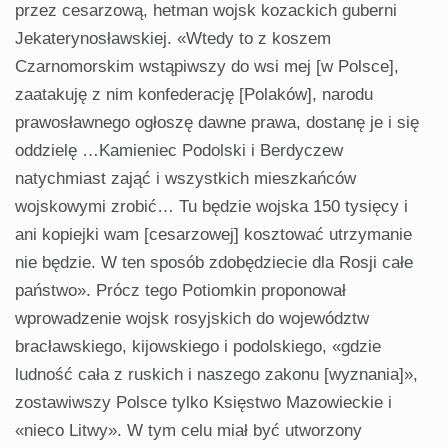
przez cesarzową, hetman wojsk kozackich guberni
Jekaterynosławskiej. «Wtedy to z koszem
Czarnomorskim wstąpiwszy do wsi mej [w Polsce],
zaatakuję z nim konfederację [Polaków], narodu
prawosławnego ogłoszę dawne prawa, dostanę je i się
oddzielę …Kamieniec Podolski i Berdyczew
natychmiast zająć i wszystkich mieszkańców
wojskowymi zrobić… Tu będzie wojska 150 tysięcy i
ani kopiejki wam [cesarzowej] kosztować utrzymanie
nie będzie. W ten sposób zdobędziecie dla Rosji całe
państwo». Prócz tego Potiomkin proponował
wprowadzenie wojsk rosyjskich do województw
bracławskiego, kijowskiego i podolskiego, «gdzie
ludność cała z ruskich i naszego zakonu [wyznania]»,
zostawiwszy Polsce tylko Księstwo Mazowieckie i
«nieco Litwy». W tym celu miał być utworzony