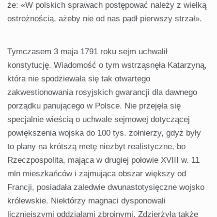
że: «W polskich sprawach postępować należy z wielką
ostrożnością, ażeby nie od nas padł pierwszy strzał».
Tymczasem 3 maja 1791 roku sejm uchwalił
konstytucję. Wiadomość o tym wstrząsnęła Katarzyną,
która nie spodziewała się tak otwartego
zakwestionowania rosyjskich gwarancji dla dawnego
porządku panującego w Polsce. Nie przejęła się
specjalnie wieścią o uchwale sejmowej dotyczącej
powiększenia wojska do 100 tys. żołnierzy, gdyż były
to plany na krótszą metę niezbyt realistyczne, bo
Rzeczpospolita, mająca w drugiej połowie XVIII w. 11
mln mieszkańców i zajmująca obszar większy od
Francji, posiadała zaledwie dwunastotysięczne wojsko
królewskie. Niektórzy magnaci dysponowali
liczniejszymi oddziałami zbrojnymi. Zdzierżyła także