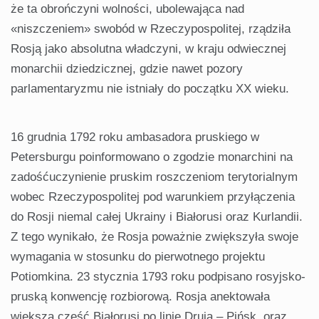
że ta obrończyni wolności, ubolewająca nad
«niszczeniem» swobód w Rzeczypospolitej, rządziła
Rosją jako absolutna władczyni, w kraju odwiecznej
monarchii dziedzicznej, gdzie nawet pozory
parlamentaryzmu nie istniały do początku XX wieku.
16 grudnia 1792 roku ambasadora pruskiego w
Petersburgu poinformowano o zgodzie monarchini na
zadośćuczynienie pruskim roszczeniom terytorialnym
wobec Rzeczypospolitej pod warunkiem przyłączenia
do Rosji niemal całej Ukrainy i Białorusi oraz Kurlandii.
Z tego wynikało, że Rosja poważnie zwiększyła swoje
wymagania w stosunku do pierwotnego projektu
Potiomkina. 23 stycznia 1793 roku podpisano rosyjsko-
pruską konwencję rozbiorową. Rosja anektowała
większą część Białorusi po linię Druja – Pińsk, oraz