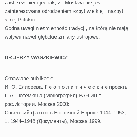
zastrzeżeniem jednak, że Moskwa nie jest
zainteresowana odrodzeniem «zbyt wielkiej i nazbyt
silnej Polski» .
Godna uwagi niezmienność tradycji, na którą nie mają
wpływu nawet głębokie zmiany ustrojowe.
DR JERZY WASZKIEWICZ
Omawiane publikacje:
И. О. Елисеева, Г е о п о л и т и ч е с к и е проекты
Г. А. Потемкина (Монография) РАН Ин-т
рос.Истории, Москва 2000;
Советский фактор в Восточной Европе 1944–1953, t.
1, 1944–1948 (Документы), Москва 1999.