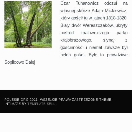
Czar Tuhanowicz odczuł na
własnej skórze Adam Mickiewicz,
który gościł tu w latach 1818-1820.
Biały dwór Wereszczaków, ukryty
pośród malowniczego parku
krajobrazowego, słynął z
gościnności i niemal zawsze był
pełen gości. Było to prawdziwe
Soplicowo
Dalej
POLESIE.ORG 2021, WSZELKIE PRAWA ZASTRZEŻONE THEME:
INTIMATE BY
TEMPLATE SELL
.