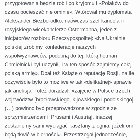
przygotowania będzie robił po kryjomu i «Polaków do
czasu pocieszać nie ominie». Wtórował mu dyplomata
Aleksander Biezborodko, naówczas szef kancelarii
rosyjskiego wicekanclerza Ostermanna, jeden z
inicjatorów rozbioru Rzeczypospolitej: «Na Ukrainie
polskiej zrobimy konfederację naszych
współwyznawców, podobną do tej, którą hetman
Chmielnicki był uczynił, i w ten sposób zajmiemy całą
polską armię». Dbał też Książę o reputację Rosji, na ile
oczywiście było to możliwe w tak «delikatnej» sprawie
jak aneksja. Toteż doradzał: «zajęcie w Polsce trzech
województw [bracławskiego, kijowskiego i podolskiego]
(…) powinno być przeprowadzone w zgodzie ze
sprzymierzeńcami [Prusami i Austrią], inaczej
zostaniemy sami wyciągać kasztany z ognia, jeżeli oni
będą tkwić w bierności». Przestrzegał jednocześnie,