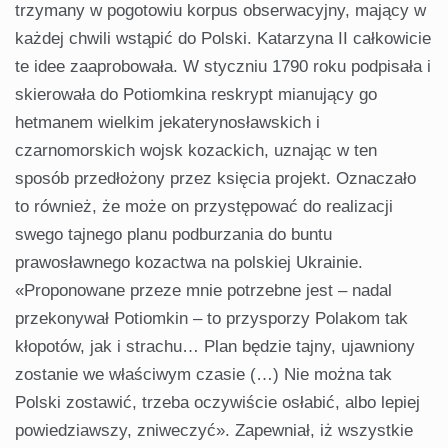
trzymany w pogotowiu korpus obserwacyjny, mający w
każdej chwili wstąpić do Polski. Katarzyna II całkowicie
te idee zaaprobowała. W styczniu 1790 roku podpisała i
skierowała do Potiomkina reskrypt mianujący go
hetmanem wielkim jekaterynosławskich i
czarnomorskich wojsk kozackich, uznając w ten
sposób przedłożony przez księcia projekt. Oznaczało
to również, że może on przystępować do realizacji
swego tajnego planu podburzania do buntu
prawosławnego kozactwa na polskiej Ukrainie.
«Proponowane przeze mnie potrzebne jest – nadal
przekonywał Potiomkin – to przysporzy Polakom tak
kłopotów, jak i strachu… Plan będzie tajny, ujawniony
zostanie we właściwym czasie (…) Nie można tak
Polski zostawić, trzeba oczywiście osłabić, albo lepiej
powiedziawszy, zniweczyć». Zapewniał, iż wszystkie