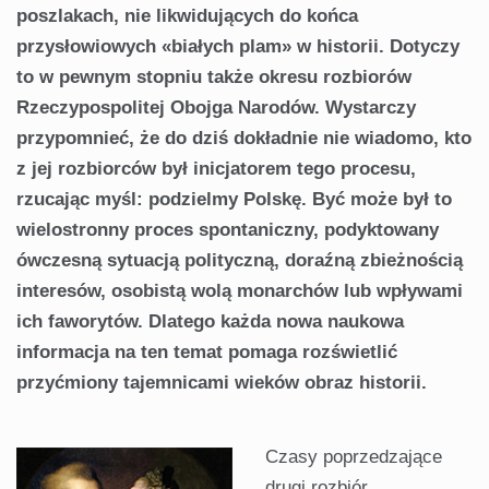
poszlakach, nie likwidujących do końca
przysłowiowych «białych plam» w historii. Dotyczy
to w pewnym stopniu także okresu rozbiorów
Rzeczypospolitej Obojga Narodów. Wystarczy
przypomnieć, że do dziś dokładnie nie wiadomo, kto
z jej rozbiorców był inicjatorem tego procesu,
rzucając myśl: podzielmy Polskę. Być może był to
wielostronny proces spontaniczny, podyktowany
ówczesną sytuacją polityczną, doraźną zbieżnością
interesów, osobistą wolą monarchów lub wpływami
ich faworytów. Dlatego każda nowa naukowa
informacja na ten temat pomaga rozświetlić
przyćmiony tajemnicami wieków obraz historii.
Czasy poprzedzające
drugi rozbiór