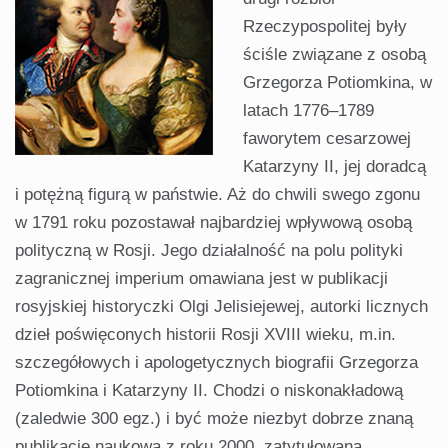
Rzeczypospolitej były
ściśle związane z osobą
Grzegorza Potiomkina, w
latach 1776–1789
faworytem cesarzowej
Katarzyny II, jej doradcą
i potężną figurą w państwie. Aż do chwili swego zgonu
w 1791 roku pozostawał najbardziej wpływową osobą
polityczną w Rosji. Jego działalność na polu polityki
zagranicznej imperium omawiana jest w publikacji
rosyjskiej historyczki Olgi Jelisiejewej, autorki licznych
dzieł poświęconych historii Rosji XVIII wieku, m.in.
szczegółowych i apologetycznych biografii Grzegorza
Potiomkina i Katarzyny II. Chodzi o niskonakładową
(zaledwie 300 egz.) i być może niezbyt dobrze znaną
publikację naukową z roku 2000, zatytułowaną