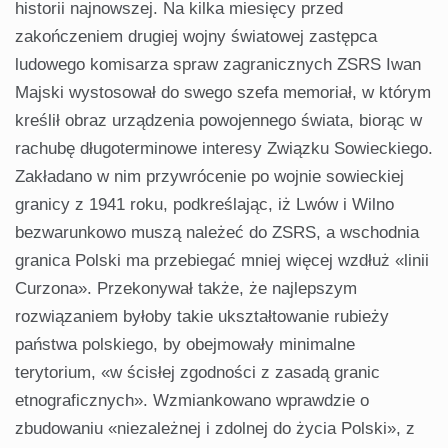
historii najnowszej. Na kilka miesięcy przed
zakończeniem drugiej wojny światowej zastępca
ludowego komisarza spraw zagranicznych ZSRS Iwan
Majski wystosował do swego szefa memoriał, w którym
kreślił obraz urządzenia powojennego świata, biorąc w
rachubę długoterminowe interesy Związku Sowieckiego.
Zakładano w nim przywrócenie po wojnie sowieckiej
granicy z 1941 roku, podkreślając, iż Lwów i Wilno
bezwarunkowo muszą należeć do ZSRS, a wschodnia
granica Polski ma przebiegać mniej więcej wzdłuż «linii
Curzona». Przekonywał także, że najlepszym
rozwiązaniem byłoby takie ukształtowanie rubieży
państwa polskiego, by obejmowały minimalne
terytorium, «w ścisłej zgodności z zasadą granic
etnograficznych». Wzmiankowano wprawdzie o
zbudowaniu «niezależnej i zdolnej do życia Polski», z