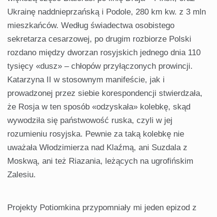
Ukrainę naddnieprzańską i Podole, 280 km kw. z 3 mln
mieszkańców. Według świadectwa osobistego
sekretarza cesarzowej, po drugim rozbiorze Polski
rozdano między dworzan rosyjskich jednego dnia 110
tysięcy «dusz» – chłopów przyłączonych prowincji.
Katarzyna II w stosownym manifeście, jak i
prowadzonej przez siebie korespondencji stwierdzała,
że Rosja w ten sposób «odzyskała» kolebkę, skąd
wywodziła się państwowość ruska, czyli w jej
rozumieniu rosyjska. Pewnie za taką kolebkę nie
uważała Włodzimierza nad Klaźmą, ani Suzdala z
Moskwą, ani też Riazania, leżących na ugrofińskim
Zalesiu.
Projekty Potiomkina przypomniały mi jeden epizod z