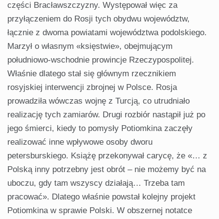
części Bracławszczyzny. Występował więc za
przyłączeniem do Rosji tych obydwu województw,
łącznie z dwoma powiatami województwa podolskiego.
Marzył o własnym «księstwie», obejmującym
południowo-wschodnie prowincje Rzeczypospolitej.
Właśnie dlatego stał się głównym rzecznikiem
rosyjskiej interwencji zbrojnej w Polsce. Rosja
prowadziła wówczas wojnę z Turcją, co utrudniało
realizację tych zamiarów. Drugi rozbiór nastąpił już po
jego śmierci, kiedy to pomysły Potiomkina zaczęły
realizować inne wpływowe osoby dworu
petersburskiego. Książę przekonywał carycę, że «… z
Polską inny potrzebny jest obrót – nie możemy być na
uboczu, gdy tam wszyscy działają… Trzeba tam
pracować». Dlatego właśnie powstał kolejny projekt
Potiomkina w sprawie Polski. W obszernej notatce