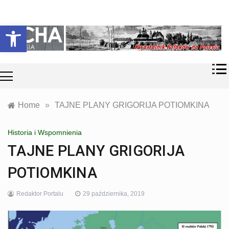
Skip
Historia i
Echa
to
Otwórz pasek narzędzi
współczesność
content
Polaków na
Polesiu.
Polesia
Przyroda,
zabytki, kultura
i wspomnienia
z Polesia.
Home
»
TAJNE PLANY GRIGORIJA POTIOMKINA
Historia i Wspomnienia
TAJNE PLANY GRIGORIJA
POTIOMKINA
Redaktor Portalu
29 października, 2019