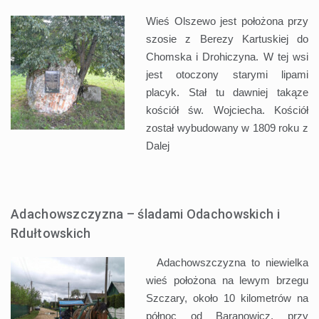
Wieś Olszewo jest położona przy
szosie z Berezy Kartuskiej do
Chomska i Drohiczyna. W tej wsi
jest otoczony starymi lipami
placyk. Stał tu dawniej takąze
kościół św. Wojciecha. Kościół
został wybudowany w 1809 roku z
Dalej
Adachowszczyzna – śladami Odachowskich i
Rdułtowskich
Adachowszczyzna to niewielka
wieś położona na lewym brzegu
Szczary, około 10 kilometrów na
północ od Baranowicz, przy