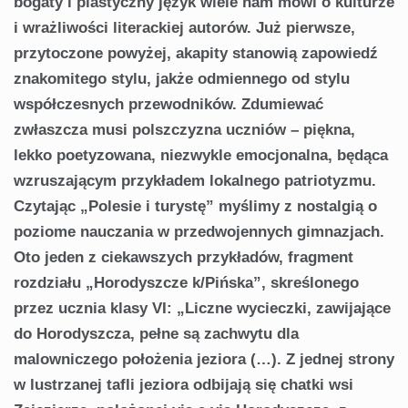
bogaty i plastyczny język wiele nam mówi o kulturze
i wrażliwości literackiej autorów. Już pierwsze,
przytoczone powyżej, akapity stanowią zapowiedź
znakomitego stylu, jakże odmiennego od stylu
współczesnych przewodników. Zdumiewać
zwłaszcza musi polszczyzna uczniów – piękna,
lekko poetyzowana, niezwykle emocjonalna, będąca
wzruszającym przykładem lokalnego patriotyzmu.
Czytając „Polesie i turystę” myślimy z nostalgią o
poziome nauczania w przedwojennych gimnazjach.
Oto jeden z ciekawszych przykładów, fragment
rozdziału „Horodyszcze k/Pińska”, skreślonego
przez ucznia klasy VI: „Liczne wycieczki, zawijające
do Horodyszcza, pełne są zachwytu dla
malowniczego położenia jeziora (…). Z jednej strony
w lustrzanej tafli jeziora odbijają się chatki wsi