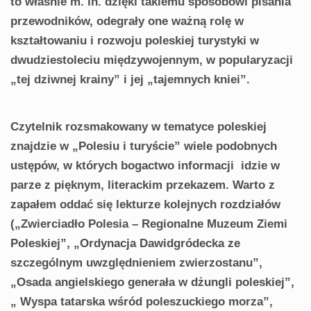
to właśnie m. in. dzięki takiemu sposobowi pisania
przewodników, odegrały one ważną rolę w
kształtowaniu i rozwoju poleskiej turystyki w
dwudziestoleciu międzywojennym, w popularyzacji
„tej dziwnej krainy” i jej „tajemnych kniei”.
Czytelnik rozsmakowany w tematyce poleskiej
znajdzie w „Polesiu i turyście” wiele podobnych
ustępów, w których bogactwo informacji idzie w
parze z pięknym, literackim przekazem. Warto z
zapałem oddać się lekturze kolejnych rozdziałów
(„Zwierciadło Polesia – Regionalne Muzeum Ziemi
Poleskiej”, „Ordynacja Dawidgródecka ze
szczególnym uwzględnieniem zwierzostanu”,
„Osada angielskiego generała w dżungli poleskiej”,
„ Wyspa tatarska wśród poleszuckiego morza”,