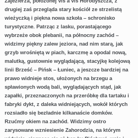
Zajezierza, położonej vis a vis Horodyszcza, z
drugiej zaś przegląda stary kościół ze strzelistą
wieżyczką i piękna nowa szkoła – schronisko
turystyczne. Patrząc z lasku, porastającego
wybrzeże obok plebanii, na północny zachód –
widzimy piękny zalew jeziora, nad nim starą, jak
grzyb wrośniętą w piach, karczmę a opodal nową,
malutką, gustownie wyglądającą, stacyjkę kolejową
linii Brześć – Pińsk – Łuniec, a jeszcze bardziej na
prawo widnieje stos, ułożonych na brzegu a
spławionych wodą bali, wyglądających stąd, jak
zapałki, przeznaczonych na przeróbkę dla tartaku i
fabryki dykt, z daleka widniejących, wokół których
rozsiadło się bezładnie kilkanaście domków.
Rzućmy okiem na zachód. Widzimy ostro
zarysowane wzniesienie Zahorodzia, na którym