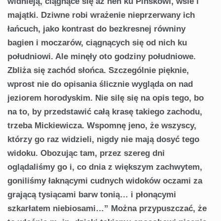
widnieją, ciągnące się aż hen ku Pińskowi, wsie i
majątki. Dziwne robi wrażenie nieprzerwany ich
łańcuch, jako kontrast do bezkresnej równiny
bagien i moczarów, ciągnących się od nich ku
południowi. Ale minęły oto godziny południowe.
Zbliża się zachód słońca. Szczególnie pięknie,
wprost nie do opisania ślicznie wygląda on nad
jeziorem horodyskim. Nie silę się na opis tego, bo
na to, by przedstawić całą krasę takiego zachodu,
trzeba Mickiewicza. Wspomnę jeno, że wszyscy,
którzy go raz widzieli, nigdy nie mają dosyć tego
widoku. Obozując tam, przez szereg dni
oglądaliśmy go i, co dnia z większym zachwytem,
goniliśmy łaknącymi cudnych widoków oczami za
grającą tysiącami barw tonią… i płonącymi
szkarłatem niebiosami…” Można przypuszczać, że