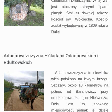
Chomska i Drohiczyna. W tej wsi
jest otoczony starymi lipami
placyk. Stał tu dawniej takąze
kościół św. Wojciecha. Kościół
został wybudowany w 1809 roku z
Dalej
Adachowszczyzna – śladami Odachowskich i
Rdułtowskich
Adachowszczyzna to niewielka
wieś położona na lewym brzegu
Szczary, około 10 kilometrów na
północ od Baranowicz, przy
drodze prowadzącej do Nieświeża.
Dziś jest to spokojna
miejscowość, jednak jej dzieje