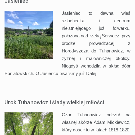
Jasieniec
Jasieniec to dawna wieś
szlachecka i centrum
nieistniejącego już folwarku,
położona nad rzeką Serwecz, przy
drodze prowadzącej z
Horodyszcza do Tuhanowicz, w
żyznej i malowniczej okolicy.
Niegdyś wchodziła w skład dóbr
Poniatowskich. O Jasieńcu pisaliśmy już
Dalej
Urok Tuhanowicz i ślady wielkiej miłości
Czar Tuhanowicz odczuł na
własnej skórze Adam Mickiewicz,
który gościł tu w latach 1818-1820.