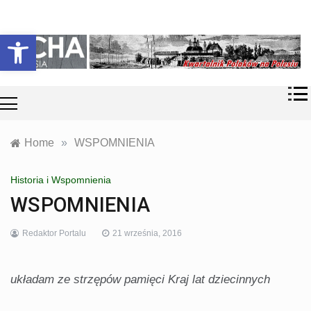
Skip
Historia i
Echa
to
Otwórz pasek narzędzi
współczesność
content
Polaków na
Polesiu.
Polesia
Przyroda,
zabytki, kultura
i wspomnienia
z Polesia.
Home
»
WSPOMNIENIA
Historia i Wspomnienia
WSPOMNIENIA
Redaktor Portalu
21 września, 2016
układam ze strzępów pamięci Kraj lat dziecinnych