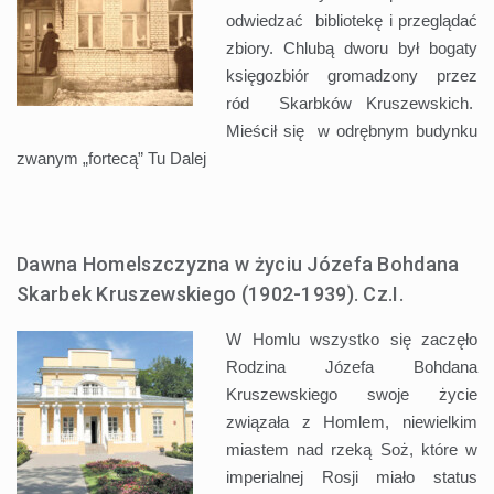
odwiedzać bibliotekę i przeglądać
zbiory. Chlubą dworu był bogaty
księgozbiór gromadzony przez
ród Skarbków Kruszewskich.
Mieścił się w odrębnym budynku
zwanym „fortecą” Tu
Dalej
Dawna Homelszczyzna w życiu Józefa Bohdana
Skarbek Kruszewskiego (1902-1939). Cz.I.
W Homlu wszystko się zaczęło
Rodzina Józefa Bohdana
Kruszewskiego swoje życie
związała z Homlem, niewielkim
miastem nad rzeką Soż, które w
imperialnej Rosji miało status