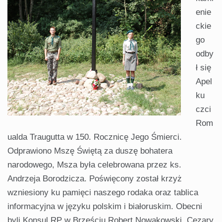
enie
ckie
go
odby
ł się
Apel
ku
czci
Rom
ualda Traugutta w 150. Rocznicę Jego Śmierci.
Odprawiono Mszę Świętą za duszę bohatera
narodowego, Msza była celebrowana przez ks.
Andrzeja Borodzicza. Poświęcony został krzyż
wzniesiony ku pamięci naszego rodaka oraz tablica
informacyjna w języku polskim i białoruskim. Obecni
byli Konsul RP w Brześciu Robert Nowakowski, Cezary