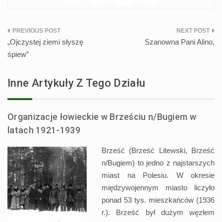
Nawigacja
„Ojczystej ziemi słyszę
Szanowna Pani Alino,
wpisu
śpiew”
Inne Artykuły Z Tego Działu
Organizacje łowieckie w Brześciu n/Bugiem w
latach 1921-1939
Brześć (Brześć Litewski, Brześć
n/Bugiem) to jedno z najstarszych
miast na Polesiu. W okresie
międzywojennym miasto liczyło
ponad 53 tys. mieszkańców (1936
r.). Brześć był dużym węzłem