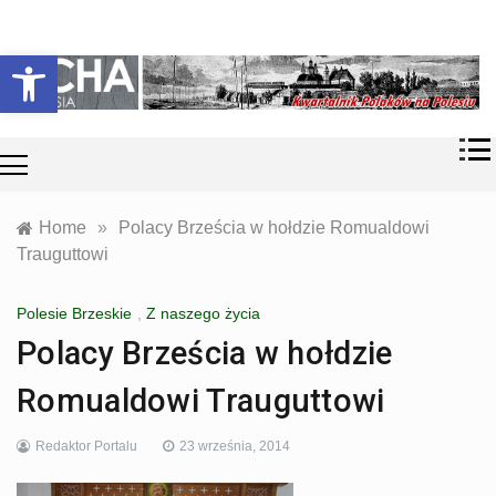
Skip
Historia i
Echa
to
Otwórz pasek narzędzi
współczesność
content
Polaków na
Polesiu.
Polesia
Przyroda,
zabytki, kultura
i wspomnienia
z Polesia.
Home
»
Polacy Brześcia w hołdzie Romualdowi
Trauguttowi
Polesie Brzeskie
,
Z naszego życia
Polacy Brześcia w hołdzie
Romualdowi Trauguttowi
Redaktor Portalu
23 września, 2014