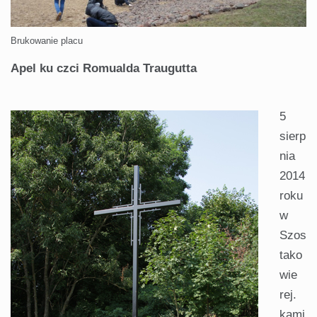
Brukowanie placu
Apel ku czci Romualda Traugutta
5
sierp
nia
2014
roku
w
Szos
tako
wie
rej.
kami