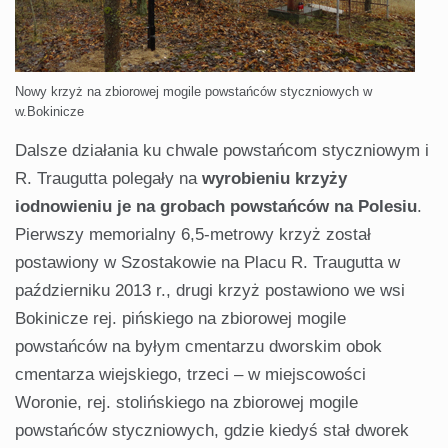
Nowy krzyż na zbiorowej mogile powstańców styczniowych w
w.Bokinicze
Dalsze działania ku chwale powstańcom styczniowym i
R. Traugutta polegały na
wyrobieniu krzyży
i
odnowieniu je na grobach powstańców na Polesiu
.
Pierwszy memorialny 6,5-metrowy krzyż został
postawiony w Szostakowie na Placu R. Traugutta w
październiku 2013 r., drugi krzyż postawiono we wsi
Bokinicze rej. pińskiego na zbiorowej mogile
powstańców na byłym cmentarzu dworskim obok
cmentarza wiejskiego, trzeci – w miejscowości
Woronie, rej. stolińskiego na zbiorowej mogile
powstańców styczniowych, gdzie kiedyś stał dworek