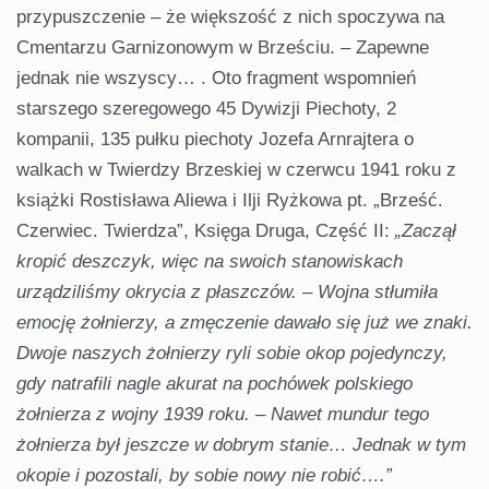
przypuszczenie – że większość z nich spoczywa na
Cmentarzu Garnizonowym w Brześciu. – Zapewne
jednak nie wszyscy… . Oto fragment wspomnień
starszego szeregowego 45 Dywizji Piechoty, 2
kompanii, 135 pułku piechoty Jozefa Arnrajtera o
walkach w Twierdzy Brzeskiej w czerwcu 1941 roku z
książki Rostisława Aliewa i Ilji Ryżkowa pt. „Brześć.
Czerwiec. Twierdza”, Księga Druga, Część II:
„Zaczął
kropić deszczyk, więc na swoich stanowiskach
urządziliśmy okrycia z płaszczów. – Wojna stłumiła
emocję żołnierzy, a zmęczenie dawało się już we znaki.
Dwoje naszych żołnierzy ryli sobie okop pojedynczy,
gdy natrafili nagle akurat na pochówek polskiego
żołnierza z wojny 1939 roku. – Nawet mundur tego
żołnierza był jeszcze w dobrym stanie… Jednak w tym
okopie i pozostali, by sobie nowy nie robić….”