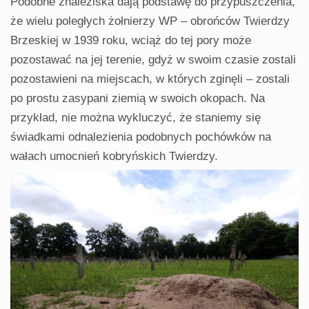
Podobne znaleziska dają podstawę do przypuszczenia,
że wielu poległych żołnierzy WP – obrońców Twierdzy
Brzeskiej w 1939 roku, wciąż do tej pory może
pozostawać na jej terenie, gdyż w swoim czasie zostali
pozostawieni na miejscach, w których zginęli – zostali
po prostu zasypani ziemią w swoich okopach. Na
przykład, nie można wykluczyć, że staniemy się
świadkami odnalezienia podobnych pochówków na
wałach umocnień kobryńskich Twierdzy.