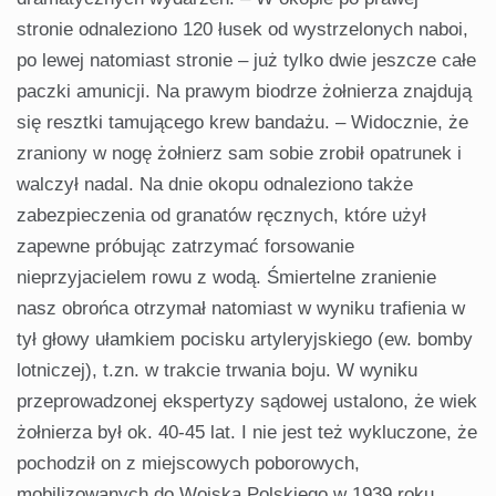
stronie odnaleziono 120 łusek od wystrzelonych naboi,
po lewej natomiast stronie – już tylko dwie jeszcze całe
paczki amunicji. Na prawym biodrze żołnierza znajdują
się resztki tamującego krew bandażu. – Widocznie, że
zraniony w nogę żołnierz sam sobie zrobił opatrunek i
walczył nadal. Na dnie okopu odnaleziono także
zabezpieczenia od granatów ręcznych, które użył
zapewne próbując zatrzymać forsowanie
nieprzyjacielem rowu z wodą. Śmiertelne zranienie
nasz obrońca otrzymał natomiast w wyniku trafienia w
tył głowy ułamkiem pocisku artyleryjskiego (ew. bomby
lotniczej), t.zn. w trakcie trwania boju. W wyniku
przeprowadzonej ekspertyzy sądowej ustalono, że wiek
żołnierza był ok. 40-45 lat. I nie jest też wykluczone, że
pochodził on z miejscowych poborowych,
mobilizowanych do Wojska Polskiego w 1939 roku.