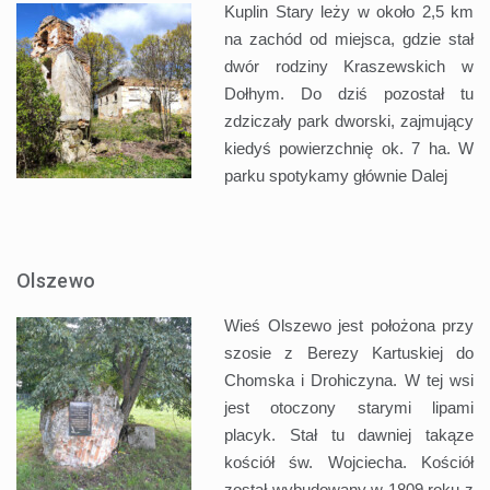
Kuplin Stary leży w około 2,5 km
na zachód od miejsca, gdzie stał
dwór rodziny Kraszewskich w
Dołhym. Do dziś pozostał tu
zdziczały park dworski, zajmujący
kiedyś powierzchnię ok. 7 ha. W
parku spotykamy głównie
Dalej
Olszewo
Wieś Olszewo jest położona przy
szosie z Berezy Kartuskiej do
Chomska i Drohiczyna. W tej wsi
jest otoczony starymi lipami
placyk. Stał tu dawniej takąze
kościół św. Wojciecha. Kościół
został wybudowany w 1809 roku z