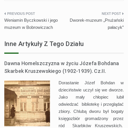
Nawigacja
Weniamin Byczkowski i jego
Dworek-muzeum „Prużański
wpisu
muzeum w Bobrowiczach
pałacyk”
Inne Artykuły Z Tego Działu
Dawna Homelszczyzna w życiu Józefa Bohdana
Skarbek Kruszewskiego (1902-1939). Cz.II.
Dorastanie Józef Bohdan w
dzieciństwie uczył się we dworze.
Jako mały chłopiec lubił
odwiedzać bibliotekę i przeglądać
zbiory. Chlubą dworu był bogaty
księgozbiór gromadzony przez
ród Skarbków Kruszewskich.