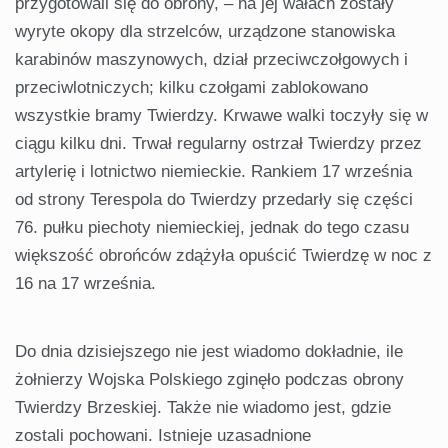
przygotowali się do obrony, – na jej wałach zostały
wyryte okopy dla strzelców, urządzone stanowiska
karabinów maszynowych, dział przeciwczołgowych i
przeciwlotniczych; kilku czołgami zablokowano
wszystkie bramy Twierdzy. Krwawe walki toczyły się w
ciągu kilku dni. Trwał regularny ostrzał Twierdzy przez
artylerię i lotnictwo niemieckie. Rankiem 17 września
od strony Terespola do Twierdzy przedarły się części
76. pułku piechoty niemieckiej, jednak do tego czasu
większość obrońców zdążyła opuścić Twierdzę w noc z
16 na 17 września.
Do dnia dzisiejszego nie jest wiadomo dokładnie, ile
żołnierzy Wojska Polskiego zginęło podczas obrony
Twierdzy Brzeskiej. Także nie wiadomo jest, gdzie
zostali pochowani. Istnieje uzasadnione