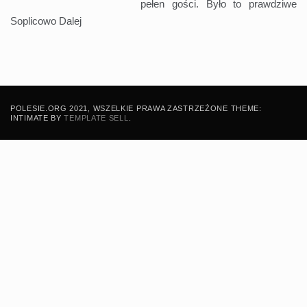
pełen gości. Było to prawdziwe
Soplicowo
Dalej
POLESIE.ORG 2021, WSZELKIE PRAWA ZASTRZEŻONE THEME:
INTIMATE BY
TEMPLATE SELL
.