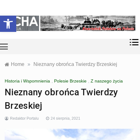
Skip
Historia i
Echa
to
Otwórz pasek narzędzi
współczesność
content
Polaków na
Polesiu.
Polesia
Przyroda,
zabytki, kultura
i wspomnienia
z Polesia.
Home
»
Nieznany obrońca Twierdzy Brzeskiej
Historia i Wspomnienia
,
Polesie Brzeskie
,
Z naszego życia
Nieznany obrońca Twierdzy
Brzeskiej
Redaktor Portalu
24 sierpnia, 2021