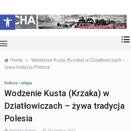
Skip
Historia i
Echa
to
Otwórz pasek narzędzi
współczesność
content
Polaków na
Polesiu.
Polesia
Przyroda,
zabytki, kultura
i wspomnienia
z Polesia.
Home
»
Wodzenie Kusta (Krzaka) w Dziatłowiczach –
żywa tradycja Polesia
Kultura i religia
Wodzenie Kusta (Krzaka) w
Dziatłowiczach – żywa tradycja
Polesia
Redaktor Portalu
24 czerwca, 2025