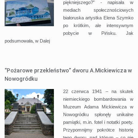
piękniejszego?” - napisała w
mediach społecznościowych
białoruska artystka Elena Szymko
po krótkim, ale intensywnym
pobycie w Pińsku. Jak
podsumowała, w
Dalej
“Pożarowe przekleństwo” dworu A.Mickiewicza w
Nowogródku
22 czerwca 1941 – na skutek
niemieckiego bombardowania w
Muzeum Adama Mickiewicza w
Nowogródku spłonęły unikalne
pamiątki, m.in. fotel i notatki poety.
Przypomnijmy pokrótce historię
tego dworu, nad którym – co nie