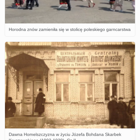
Horodna znów zamieniła się w stolicę poleskiego garncarstwa
Dawna Homelszczyzna w życiu Józefa Bohdana Skarbek