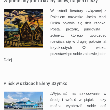
zapomniany poeta krainy lasów, bagien i ciszy
W historii literatury związanej z
Polesiem nazwisko Jacka Marii
Orlika pojawia się dziś rzadko.
Poeta, prozaik, publicysta i
żołnierz, którego twórczość
rozwijała się w drugiej połowie lat
trzydziestych XX wieku,
pozostawił po sobie zaledwie jeden
Dalej
Pińsk w szkicach Eleny Szymko
„Wyjechać na szkicowanie w
środę i wrócić w piątek - czy
można wyobrazić sobie coś