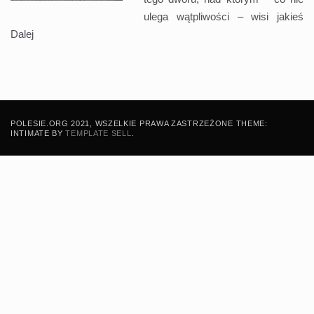
ulega wątpliwości – wisi jakieś
Dalej
POLESIE.ORG 2021, WSZELKIE PRAWA ZASTRZEŻONE THEME:
INTIMATE BY
TEMPLATE SELL
.