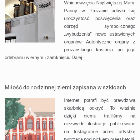
Wniebowzięcia Najświętszej Maryi
Panny w Prużanie odbyła się
uroczystość poświęcenia oraz
obrzęd symbolicznego
„wybudzenia” nowo ustawionych
organów. Autentyczne organy z
prużańskiego kościoła po jego
odebraniu wiernym i zamknięciu
Dalej
Miłość do rodzinnej ziemi zapisana w szkicach
Internet potrafi być prawdziwą
skarbnicą odkryć. To właśnie
dzięki niemu trafiliśmy na
niezwykłe ilustracje publikowane
na Instagramie przez artystkę
tworzącą pod nickiem maesketchi.