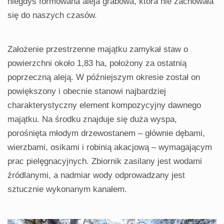
niegdyś formowana aleja grabowa, która nie zachowała
się do naszych czasów.
Założenie przestrzenne majątku zamykał staw o
powierzchni około 1,83 ha, położony za ostatnią
poprzeczną aleją. W późniejszym okresie został on
powiększony i obecnie stanowi najbardziej
charakterystyczny element kompozycyjny dawnego
majątku. Na środku znajduje się duża wyspa,
porośnięta młodym drzewostanem – głównie dębami,
wierzbami, osikami i robinią akacjową – wymagającym
prac pielęgnacyjnych. Zbiornik zasilany jest wodami
źródlanymi, a nadmiar wody odprowadzany jest
sztucznie wykonanym kanałem.