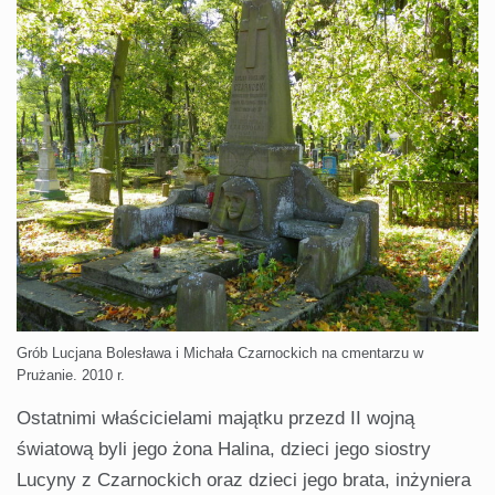
Grób Lucjana Bolesława i Michała Czarnockich na cmentarzu w
Prużanie. 2010 r.
Ostatnimi właścicielami majątku przezd II wojną
światową byli jego żona Halina, dzieci jego siostry
Lucyny z Czarnockich oraz dzieci jego brata, inżyniera