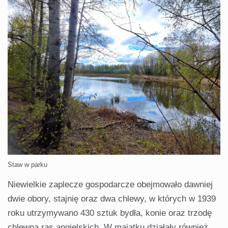
Staw w parku
Niewielkie zaplecze gospodarcze obejmowało dawniej
dwie obory, stajnię oraz dwa chlewy, w których w 1939
roku utrzymywano 430 sztuk bydła, konie oraz trzodę
chlewną ras angielskich. W majątku działały również