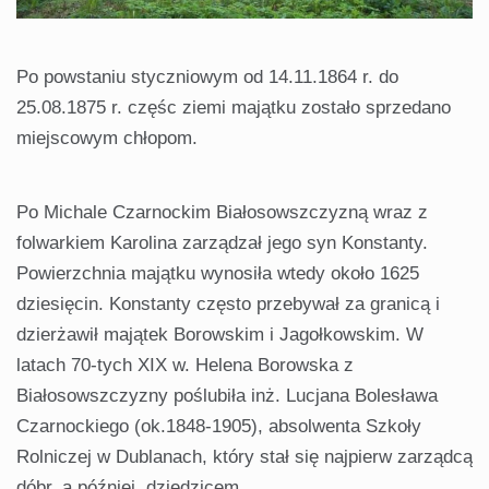
Po powstaniu styczniowym od 14.11.1864 r. do
25.08.1875 r. częśc ziemi majątku zostało sprzedano
miejscowym chłopom.
Po Michale Czarnockim Białosowszczyzną wraz z
folwarkiem Karolina zarządzał jego syn Konstanty.
Powierzchnia majątku wynosiła wtedy około 1625
dziesięcin. Konstanty często przebywał za granicą i
dzierżawił majątek Borowskim i Jagołkowskim. W
latach 70-tych XIX w. Helena Borowska z
Białosowszczyzny poślubiła inż. Lucjana Bolesława
Czarnockiego (ok.1848-1905), absolwenta Szkoły
Rolniczej w Dublanach, który stał się najpierw zarządcą
dóbr, a później dziedzicem.