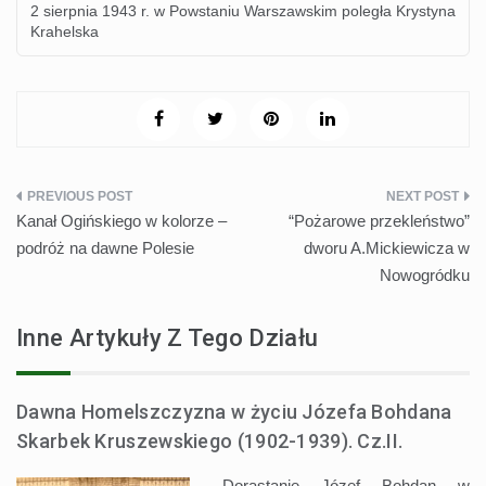
2 sierpnia 1943 r. w Powstaniu Warszawskim poległa Krystyna
Krahelska
Nawigacja
Kanał Ogińskiego w kolorze –
“Pożarowe przekleństwo”
wpisu
podróż na dawne Polesie
dworu A.Mickiewicza w
Nowogródku
Inne Artykuły Z Tego Działu
Dawna Homelszczyzna w życiu Józefa Bohdana
Skarbek Kruszewskiego (1902-1939). Cz.II.
Dorastanie Józef Bohdan w