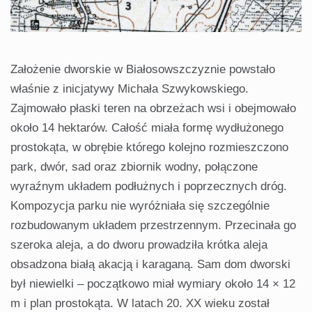
Założenie dworskie w Białosowszczyznie powstało
właśnie z inicjatywy Michała Szwykowskiego.
Zajmowało płaski teren na obrzeżach wsi i obejmowało
około 14 hektarów. Całość miała formę wydłużonego
prostokąta, w obrębie którego kolejno rozmieszczono
park, dwór, sad oraz zbiornik wodny, połączone
wyraźnym układem podłużnych i poprzecznych dróg.
Kompozycja parku nie wyróżniała się szczególnie
rozbudowanym układem przestrzennym. Przecinała go
szeroka aleja, a do dworu prowadziła krótka aleja
obsadzona białą akacją i karaganą. Sam dom dworski
był niewielki – początkowo miał wymiary około 14 × 12
m i plan prostokąta. W latach 20. XX wieku został