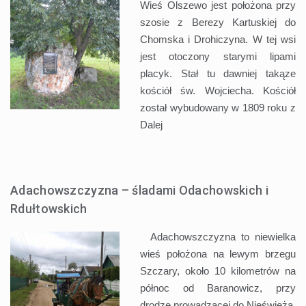
Wieś Olszewo jest położona przy
szosie z Berezy Kartuskiej do
Chomska i Drohiczyna. W tej wsi
jest otoczony starymi lipami
placyk. Stał tu dawniej takąze
kościół św. Wojciecha. Kościół
został wybudowany w 1809 roku z
Dalej
Adachowszczyzna – śladami Odachowskich i
Rdułtowskich
Adachowszczyzna to niewielka
wieś położona na lewym brzegu
Szczary, około 10 kilometrów na
północ od Baranowicz, przy
drodze prowadzącej do Nieświeża.