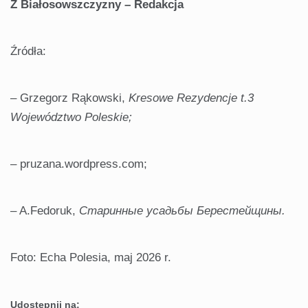
Z Białosowszczyzny – Redakcja
Źródła:
– Grzegorz Rąkowski,
Kresowe Rezydencje t.3
Województwo Poleskie;
– pruzana.wordpress.com;
– A.Fedoruk,
Старинные
усадьбы
Берестейщины
.
Foto: Echa Polesia, maj 2026 r.
Udostępnij na: