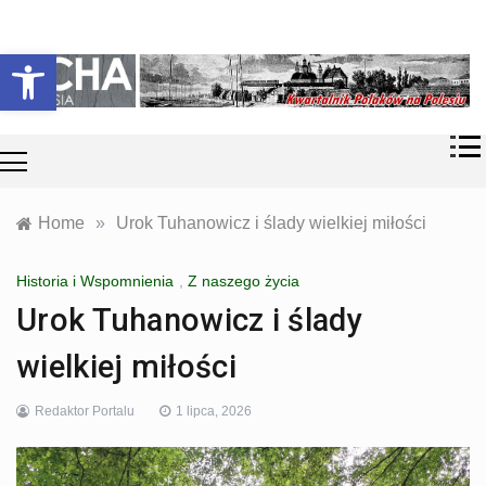
Skip
Historia i
Echa
to
Otwórz pasek narzędzi
współczesność
content
Polaków na
Polesiu.
Polesia
Przyroda,
zabytki, kultura
i wspomnienia
z Polesia.
Home
»
Urok Tuhanowicz i ślady wielkiej miłości
Historia i Wspomnienia
,
Z naszego życia
Urok Tuhanowicz i ślady
wielkiej miłości
Redaktor Portalu
1 lipca, 2026