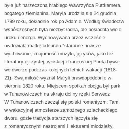
była już narzeczoną hrabiego Wawrzyńca Puttkamera,
bogatego ziemianina. Maryla urodziła się 24 grudnia
1799 roku, dokładnie rok po Adamie. Według świadectw
współczesnych była niezbyt ładna, ale posiadała wiele
uroku i energii. Wychowywana przez wcześnie
owdowiała matkę odebrała “staranne nowsze
wychowanie, znajomość muzyki, języków, jako też
literatury ojczystej, włoskiej i francuskiej Poeta bywał
we dworze podczas kolejnych letnich wakacji (1818-
21). Swą miłość wyznał Maryli prawdopodobnie w
sierpniu 1820 roku. Miejscem spotkań obojga był park
w Tuhanowiczach na skraju doliny rzeki Serwecz
W Tuhanowiczach zaczął się polski romantyzm. Tam,
w wakacyjnej atmosferze zamożnego szlacheckiego
dworu, gdzie tradycja starszych łączyła się
z romantycznymi nastrojami i lekturami młodzieży,