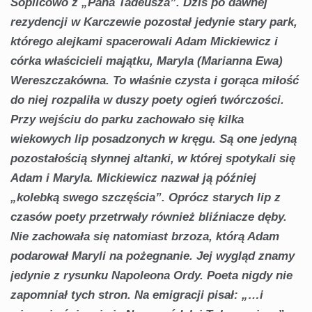
Soplicowo z „Pana Tadeusza”. Dziś po dawnej
rezydencji w Karczewie pozostał jedynie stary park,
którego alejkami spacerowali Adam Mickiewicz i
córka właścicieli majątku, Maryla (Marianna Ewa)
Wereszczakówna. To właśnie czysta i gorąca miłość
do niej rozpaliła w duszy poety ogień twórczości.
Przy wejściu do parku zachowało się kilka
wiekowych lip posadzonych w kręgu. Są one jedyną
pozostałością słynnej altanki, w której spotykali się
Adam i Maryla. Mickiewicz nazwał ją później
„kolebką swego szczęścia”. Oprócz starych lip z
czasów poety przetrwały również bliźniacze dęby.
Nie zachowała się natomiast brzoza, którą Adam
podarował Maryli na pożegnanie. Jej wygląd znamy
jedynie z rysunku Napoleona Ordy.
Poeta nigdy nie
zapomniał tych stron. Na emigracji pisał: „…i