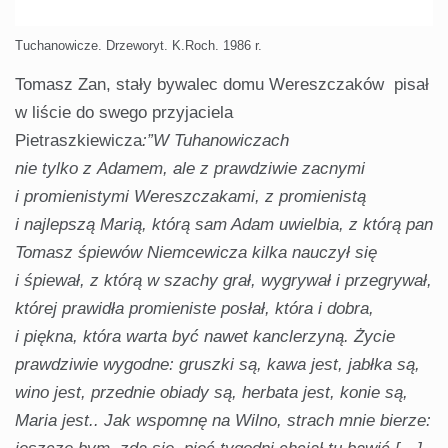
Tuchanowicze. Drzeworyt. K.Roch. 1986 r.
Tomasz Zan, stały bywalec domu Wereszczaków pisał
w liście do swego przyjaciela
Pietraszkiewicza
:”W Tuhanowiczach
nie tylko z Adamem, ale z prawdziwie zacnymi
i promienistymi Wereszczakami, z promienistą
i najlepszą Marią, którą sam Adam uwielbia, z którą pan
Tomasz śpiewów Niemcewicza kilka nauczył się
i śpiewał, z którą w szachy grał, wygrywał i przegrywał,
której prawidła promieniste posłał, która i dobra,
i piękna, która warta być nawet kanclerzyną. Życie
prawdziwie wygodne: gruszki są, kawa jest, jabłka są,
wino jest, przednie obiady są, herbata jest, konie są,
Maria jest.. Jak wspomnę na Wilno, strach mnie bierze: