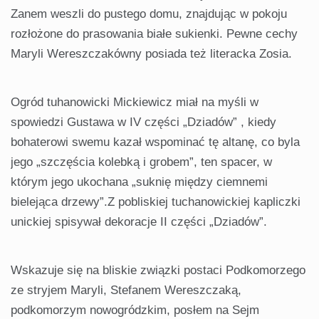
Zanem weszli do pustego domu, znajdując w pokoju
rozłożone do prasowania białe sukienki. Pewne cechy
Maryli Wereszczakówny posiada też literacka Zosia.
Ogród tuhanowicki Mickiewicz miał na myśli w
spowiedzi Gustawa w IV części „Dziadów” , kiedy
bohaterowi swemu kazał wspominać tę altanę, co byla
jego „szczęścia kolebką i grobem”, ten spacer, w
którym jego ukochana „suknię między ciemnemi
bielejąca drzewy”.Z pobliskiej tuchanowickiej kapliczki
unickiej spisywał dekoracje II części „Dziadów”.
Wskazuje się na bliskie związki postaci Podkomorzego
ze stryjem Maryli, Stefanem Wereszczaką,
podkomorzym nowogródzkim, posłem na Sejm