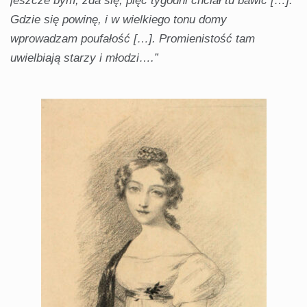
jeszcze bym, zda się, pięć tygodni chciał tu bawić […].
Gdzie się powinę, i w wielkiego tonu domy
wprowadzam poufałość […]. Promienistość tam
uwielbiają starzy i młodzi….”