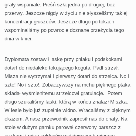
grały wspaniale. Pieśń szła jedna po drugiej, bez
przerwy. Jeszcze nigdy w życiu nie słyszeliśmy takiej
koncentracji głuszców. Jeszcze długo po tokach
wspominaliśmy po powrocie doznane przeżycia tego
dnia w kniei.
Dyplomata zostawił laskę przy pniaku i podskokami
dotarł do niedaleko tokującego koguta. Padł strzał.
Misza nie wytrzymał i pierwszy dotarł do strzelca. No i
szto! No i szto!. Zobaczywszy na mchu pięknego ptaka
składał wyśmienitemu strzelcowi gratulacje. Potem
długo szukaliśmy laski, którą w końcu znalazł Miszka.
W lesie było już zupełnie widno. Wracaliśmy z pięknym
okazem. A nasz przewodnik zaprosił nas do chaty. Na
stole w dużym garnku parował czerwony barszcz z
uszkami i misa kołdunów nadziewanych mięsem.