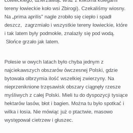
Łowieckiego, dzierżawiąc wraz z kilkoma kolegami
tereny łowieckie koło wsi Zbirogi). Czekaliśmy wiosny.
Na „prima aprilis” nagle zrobiło się ciepło i spadł
deszcz, zagrzmiało i wszystkie tereny łowieckie, które
i tak latem były podmokłe, znalazły się pod wodą.
Słońce grzało jak latem.
Polesie w owych latach było chyba jednym z
najciekawszych obszarów ówczesnej Polski, gdzie
bytowała olbrzymia ilość wszelkiej zwierzyny. Na
nieprzeniknione trzęsawisk obszary ciągnęły rzesze
myśliwych z całej Polski. Mieli tu do dyspozycji tysiące
hektarów lasów, błot i bagien. Można tu było spotkać i
wilka i łosia. Nie mówiąc już o ptactwie, masowo
występował cietrzew i głuszec.