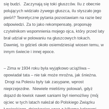
się budzi. Zaczynają się toki głuszców. Ilu z obecnie
polujących widziało żywego głuszca, ilu słyszało jego
pieśń? Teoretyczne pytania pozostawiam na razie bez
odpowiedzi. Za to jako rekompensatę, proponuję
czytelnikom wspomnienia mojego ojca, który przed laty
brał udział w polowaniu na głuszcowych tokach.
Dawniej, to gdzieś około osiemdziesiąt wiosen temu, w
innym świecie i innej epoce.
– Zima w 1934 roku była wyjątkowo uciążliwa –
opowiadał tata – nie tak może mroźna, jak śnieżna.
Drogi na Polesiu były tak zasypane, wprost
nieprzejezdne. Niewiele mieliśmy polowań, gdyż
dojazd do łowisk nawet saniami był niemożliwy (mój
ojciec w tych latach należał do Polskiego Związku