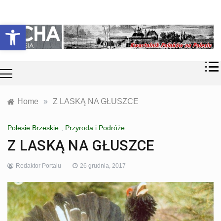
Skip
Historia i
Echa
to
Otwórz pasek narzędzi
współczesność
content
Polaków na
Polesiu.
Polesia
Przyroda,
zabytki, kultura
i wspomnienia
z Polesia.
Home
»
Z LASKĄ NA GŁUSZCE
Polesie Brzeskie
,
Przyroda i Podróże
Z LASKĄ NA GŁUSZCE
Redaktor Portalu
26 grudnia, 2017