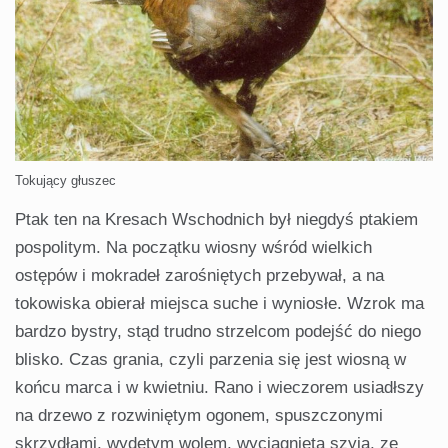
Tokujący głuszec
Ptak ten na Kresach Wschodnich był niegdyś ptakiem
pospolitym. Na początku wiosny wśród wielkich
ostępów i mokradeł zarośniętych przebywał, a na
tokowiska obierał miejsca suche i wyniosłe. Wzrok ma
bardzo bystry, stąd trudno strzelcom podejść do niego
blisko. Czas grania, czyli parzenia się jest wiosną w
końcu marca i w kwietniu. Rano i wieczorem usiadłszy
na drzewo z rozwiniętym ogonem, spuszczonymi
skrzydłami, wydętym wolem, wyciągniętą szyją, ze