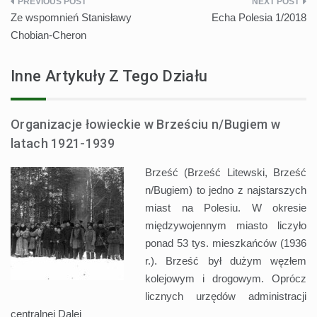
Nawigacja
Ze wspomnień Stanisławy
Echa Polesia 1/2018
wpisu
Chobian-Cheron
Inne Artykuły Z Tego Działu
Organizacje łowieckie w Brześciu n/Bugiem w
latach 1921-1939
Brześć (Brześć Litewski, Brześć
n/Bugiem) to jedno z najstarszych
miast na Polesiu. W okresie
międzywojennym miasto liczyło
ponad 53 tys. mieszkańców (1936
r.). Brześć był dużym węzłem
kolejowym i drogowym. Oprócz
licznych urzędów administracji
centralnej
Dalej