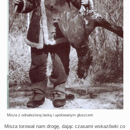
Misza z odnalezioną laską i upolowanym głuszcem
Misza torował nam drogę, dając czasami wskazówki co