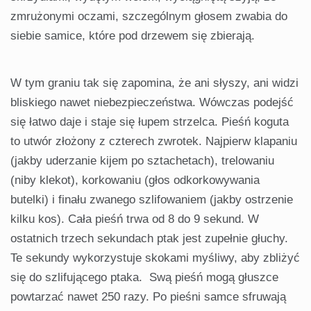
zmrużonymi oczami, szczególnym głosem zwabia do
siebie samice, które pod drzewem się zbierają.
W tym graniu tak się zapomina, że ani słyszy, ani widzi
bliskiego nawet niebezpieczeństwa. Wówczas podejść
się łatwo daje i staje się łupem strzelca. Pieśń koguta
to utwór złożony z czterech zwrotek. Najpierw klapaniu
(jakby uderzanie kijem po sztachetach), trelowaniu
(niby klekot), korkowaniu (głos odkorkowywania
butelki) i finału zwanego szlifowaniem (jakby ostrzenie
kilku kos). Cała pieśń trwa od 8 do 9 sekund. W
ostatnich trzech sekundach ptak jest zupełnie głuchy.
Te sekundy wykorzystuje skokami myśliwy, aby zbliżyć
się do szlifującego ptaka. Swą pieśń mogą głuszce
powtarzać nawet 250 razy. Po pieśni samce sfruwają