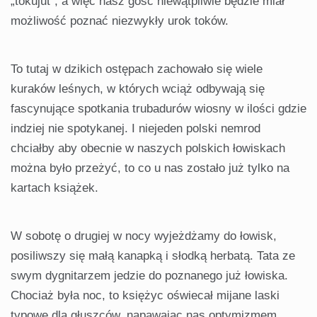
„tokujut”, a więc nasz gość niewątpliwie będzie miał
możliwość poznać niezwykły urok toków.
To tutaj w dzikich ostępach zachowało się wiele
kuraków leśnych, w których wciąż odbywają się
fascynujące spotkania trubadurów wiosny w ilości gdzie
indziej nie spotykanej. I niejeden polski nemrod
chciałby aby obecnie w naszych polskich łowiskach
można było przeżyć, to co u nas zostało już tylko na
kartach książek.
W sobotę o drugiej w nocy wyjeżdżamy do łowisk,
posiliwszy się małą kanapką i słodką herbatą. Tata ze
swym dygnitarzem jedzie do poznanego już łowiska.
Chociaż była noc, to księżyc oświecał mijane laski
typowe dla głuszców, napawając nas optymizmem.