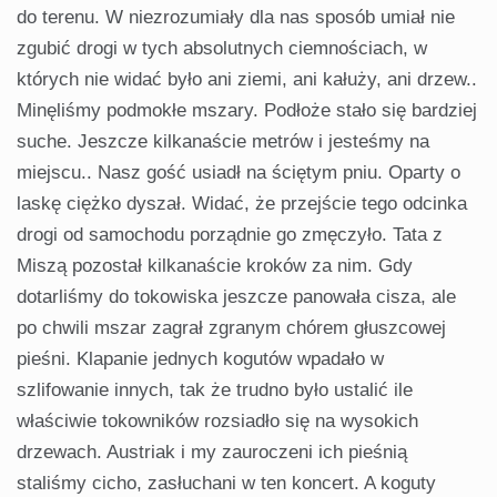
do terenu. W niezrozumiały dla nas sposób umiał nie
zgubić drogi w tych absolutnych ciemnościach, w
których nie widać było ani ziemi, ani kałuży, ani drzew..
Minęliśmy podmokłe mszary. Podłoże stało się bardziej
suche. Jeszcze kilkanaście metrów i jesteśmy na
miejscu.. Nasz gość usiadł na ściętym pniu. Oparty o
laskę ciężko dyszał. Widać, że przejście tego odcinka
drogi od samochodu porządnie go zmęczyło. Tata z
Miszą pozostał kilkanaście kroków za nim. Gdy
dotarliśmy do tokowiska jeszcze panowała cisza, ale
po chwili mszar zagrał zgranym chórem głuszcowej
pieśni. Klapanie jednych kogutów wpadało w
szlifowanie innych, tak że trudno było ustalić ile
właściwie tokowników rozsiadło się na wysokich
drzewach. Austriak i my zauroczeni ich pieśnią
staliśmy cicho, zasłuchani w ten koncert. A koguty