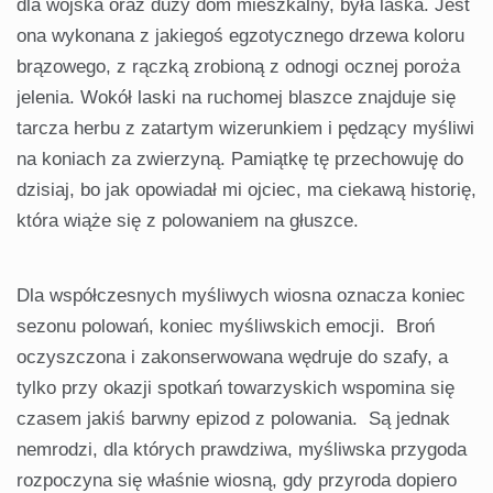
dla wojska oraz duży dom mieszkalny, była laska. Jest
ona wykonana z jakiegoś egzotycznego drzewa koloru
brązowego, z rączką zrobioną z odnogi ocznej poroża
jelenia. Wokół laski na ruchomej blaszce znajduje się
tarcza herbu z zatartym wizerunkiem i pędzący myśliwi
na koniach za zwierzyną. Pamiątkę tę przechowuję do
dzisiaj, bo jak opowiadał mi ojciec, ma ciekawą historię,
która wiąże się z polowaniem na głuszce.
Dla współczesnych myśliwych wiosna oznacza koniec
sezonu polowań, koniec myśliwskich emocji. Broń
oczyszczona i zakonserwowana wędruje do szafy, a
tylko przy okazji spotkań towarzyskich wspomina się
czasem jakiś barwny epizod z polowania. Są jednak
nemrodzi, dla których prawdziwa, myśliwska przygoda
rozpoczyna się właśnie wiosną, gdy przyroda dopiero