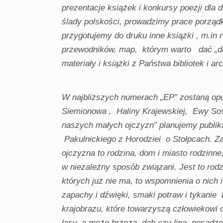
prezentacje książek i konkursy poezji dla 
ślady polskości, prowadzimy prace porządk
przygotujemy do druku inne książki , m.in
przewodników, map, którym warto dać „dr
materiały i książki z Państwa bibliotek i 
W najbliższych numerach „EP” zostaną opu
Siemionowa , Haliny Krajewskiej, Ewy Sosn
naszych małych ojczyzn” planujemy publik
Pakulnickiego z Horodziei o Stołpcach. 
ojczyzna to rodzina, dom i miasto rodzinne
w niezależny sposób związani. Jest to rodz
których już nie ma, to wspomnienia o nich i
zapachy i dźwięki, smaki potraw i tykanie
krajobrazu, które towarzyszą człowiekowi o
lasy, a może brzoza, dąb czy lipa, posadz