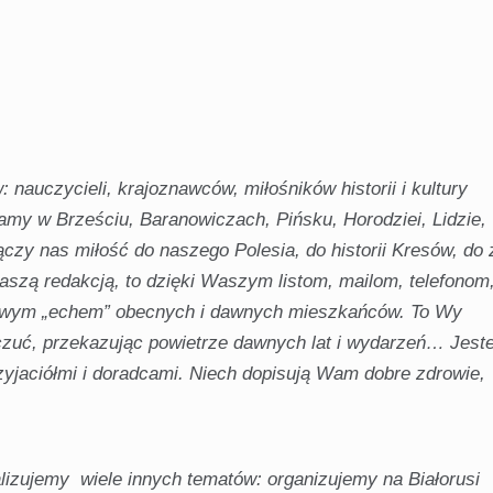
 nauczycieli, krajoznawców, miłośników historii i kultury
my w Brześciu, Baranowiczach, Pińsku, Horodziei, Lidzie,
zy nas miłość do naszego Polesia, do historii Kresów, do 
naszą redakcją, to dzięki Waszym listom, mailom, telefonom
dziwym „echem” obecnych i dawnych mieszkańców. To Wy
uczuć, przekazując powietrze dawnych lat i wydarzeń… Jest
yjaciółmi i doradcami. Niech dopisują Wam dobre zdrowie,
alizujemy wiele innych tematów: organizujemy na Białorusi