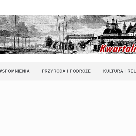
Historia i
Echa
współczesność
Polaków na
Polesiu.
Polesia
Przyroda,
zabytki, kultura
i wspomnienia
z Polesia.
 WSPOMNIENIA
PRZYRODA I PODRÓŻE
KULTURA I REL