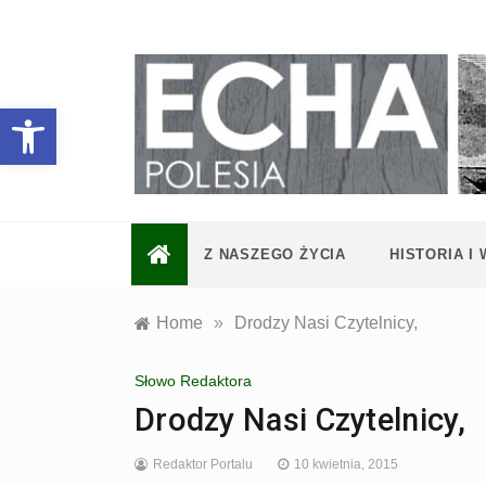
Skip
to
content
Otwórz pasek narzędzi
Z NASZEGO ŻYCIA
HISTORIA I
Home
»
Drodzy Nasi Czytelnicy,
Słowo Redaktora
Drodzy Nasi Czytelnicy,
Redaktor Portalu
10 kwietnia, 2015