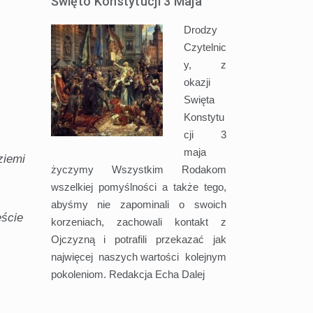
Święto Konstytucji 3 Maja
Drodzy
Czytelnic
y, z
okazji
Swięta
Konstytu
cji 3
maja
ziemi
życzymy Wszystkim Rodakom
,
wszelkiej pomyślności a także tego,
abyśmy nie zapominali o swoich
eście
korzeniach, zachowali kontakt z
Ojczyzną i potrafili przekazać jak
najwięcej naszych wartości kolejnym
pokoleniom. Redakcja Echa
Dalej