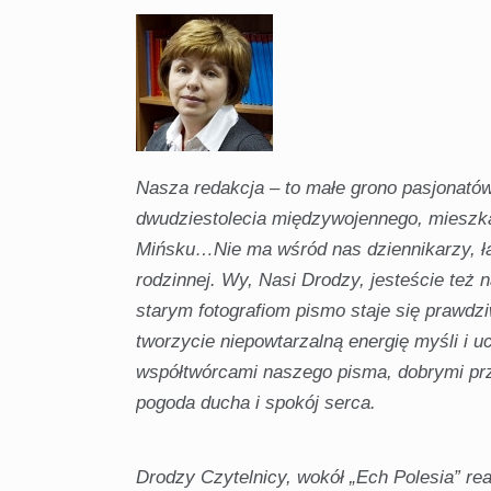
Nasza redakcja – to małe grono pasjonatów:
dwudziestolecia międzywojennego, mieszka
Mińsku…Nie ma wśród nas dziennikarzy, łąc
rodzinnej. Wy, Nasi Drodzy, jesteście też 
starym fotografiom pismo staje się praw
tworzycie niepowtarzalną energię myśli i 
współtwórcami naszego pisma, dobrymi prz
pogoda ducha i spokój serca.
Drodzy Czytelnicy, wokół „Ech Polesia” re