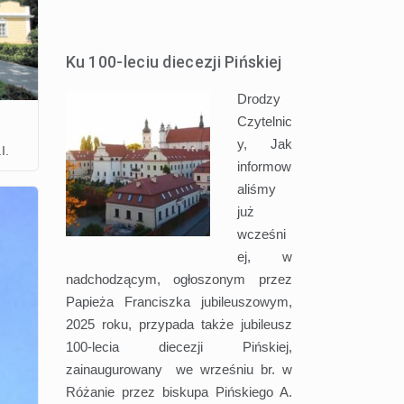
Ku 100-leciu diecezji Pińskiej
Drodzy
Czytelnic
y, Jak
I.
informow
aliśmy
już
wcześni
ej, w
nadchodzącym, ogłoszonym przez
Papieża Franciszka jubileuszowym,
2025 roku, przypada także jubileusz
100-lecia diecezji Pińskiej,
zainaugurowany we wrześniu br. w
Różanie przez biskupa Pińskiego A.