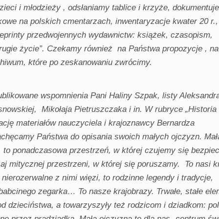
dzieci i młodzieży , odsłaniamy tablice i krzyże, dokumentu
owe na polskich cmentarzach, inwentaryzacje kwater 20 r.,
 reprinty przedwojennych wydawnictw: książek, czasopism,
ugie życie”. Czekamy również na Państwa propozycje , na
archiwum, które po zeskanowaniu zwrócimy.
blikowane wspomnienia Pani Haliny Szpak, listy Aleksandr
owskiej, Mikołaja Pietruszczaka i in. W rubryce „Historia
ację materiałów nauczyciela i krajoznawcy Bernardza
Zachęcamy Państwa do opisania swoich małych ojczyzn. Mał
, to ponadczasowa przestrzeń, w której czujemy się bezpiec
aj mitycznej przestrzeni, w której się poruszamy. To nasi k
 nierozerwalne z nimi więzi, to rodzinne legendy i tradycje,
 babcinego zegarka… To nasze krajobrazy. Trwałe, stałe el
d dzieciństwa, a towarzyszyły też rodzicom i dziadkom: pol
one przez pradziadka.
Mała ojczyzna to dla nas „centrum świ