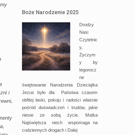
jemy
Boże Narodzenie 2025
Drodzy
Nasi
Czytelnic
y,
Życzym
a
y by
tegorocz
ne
a
świętowanie Narodzenia Dzieciątka
Jezus było dla Państwa czasem
zni i
obfitej łaski, pokoju i radości właśnie
rewni,
pośród doświadczeń i trudów, jakie
niesie ze sobą życie. Matka
ementy
Najświętsza niech wspomaga na
a,
codziennych drogach i
Dalej
ata,