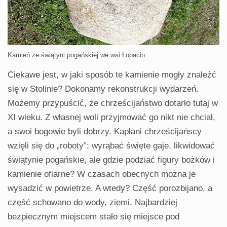
Kamień ze świątyni pogańskiej we wsi Łopacin
Ciekawe jest, w jaki sposób te kamienie mogły znaleźć
się w Stolinie? Dokonamy rekonstrukcji wydarzeń.
Możemy przypuścić, że chrześcijaństwo dotarło tutaj w
XI wieku. Z własnej woli przyjmować go nikt nie chciał,
a swoi bogowie byli dobrzy. Kapłani chrześcijańscy
wzięli się do „roboty”: wyrąbać święte gaje, likwidować
świątynie pogańskie, ale gdzie podziać figury bożków i
kamienie ofiarne? W czasach obecnych można je
wysadzić w powietrze. A wtedy? Część porozbijano, a
część schowano do wody, ziemi. Najbardziej
bezpiecznym miejscem stało się miejsce pod