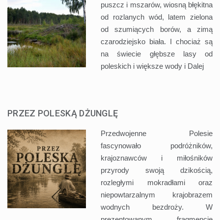
puszcz i mszarów, wiosną błękitna
od rozlanych wód, latem zielona
od szumiących borów, a zimą
czarodziejsko biała. I chociaż są
na świecie głębsze lasy od
poleskich i większe wody i
Dalej
PRZEZ POLESKĄ DŻUNGLĘ
Przedwojenne Polesie
fascynowało podróżników,
krajoznawców i miłośników
przyrody swoją dzikością,
rozległymi mokradłami oraz
niepowtarzalnym krajobrazem
wodnych bezdroży. W
prezentowanym fragmencie