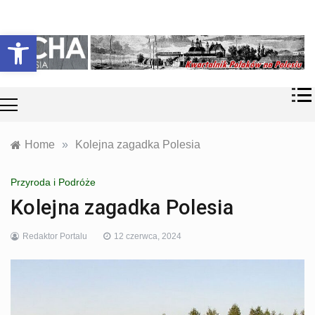
Skip
Historia i
Echa
to
Otwórz pasek narzędzi
współczesność
content
Polaków na
Polesiu.
Polesia
Przyroda,
zabytki, kultura
i wspomnienia
z Polesia.
Home
»
Kolejna zagadka Polesia
Przyroda i Podróże
Kolejna zagadka Polesia
Redaktor Portalu
12 czerwca, 2024