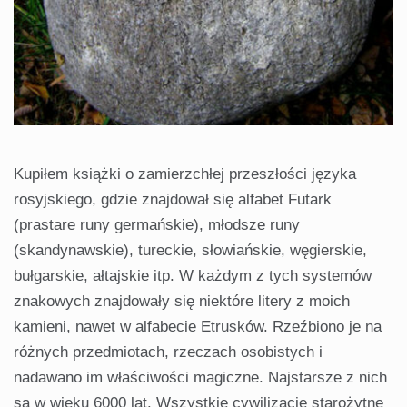
Kupiłem książki o zamierzchłej przeszłości języka
rosyjskiego, gdzie znajdował się alfabet Futark
(prastare runy germańskie), młodsze runy
(skandynawskie), tureckie, słowiańskie, węgierskie,
bułgarskie, ałtajskie itp. W każdym z tych systemów
znakowych znajdowały się niektóre litery z moich
kamieni, nawet w alfabecie Etrusków. Rzeźbiono je na
różnych przedmiotach, rzeczach osobistych i
nadawano im właściwości magiczne. Najstarsze z nich
są w wieku 6000 lat. Wszystkie cywilizacje starożytne