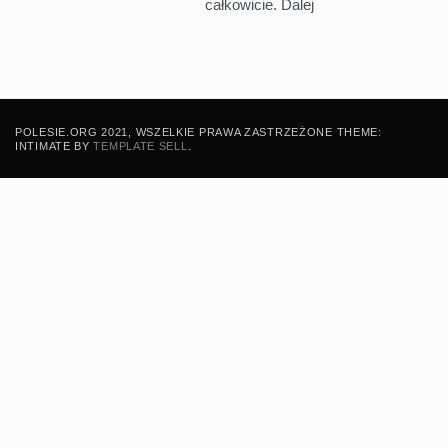
całkowicie.
Dalej
POLESIE.ORG 2021, WSZELKIE PRAWA ZASTRZEŻONE THEME:
INTIMATE BY
TEMPLATE SELL
.