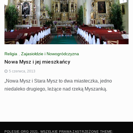
Religia
,
Zajasiołdzie i Nowogródczyzna
Nowa Mysz i jej mieszkańcy
5 czerwca, 2013
„Nowa Mysz i Stara Mysz to dwa miasteczka, jedno
niedaleko drugiego, leżące nad rzeką Myszanką.
POLESIE.ORG 2021, WSZELKIE PRAWA ZASTRZEŻONE THEME: