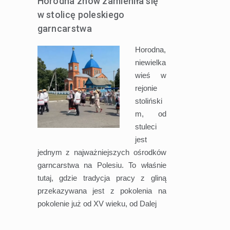
Horodna znów zamieniła się
w stolicę poleskiego
garncarstwa
Horodna,
niewielka
wieś w
rejonie
stoliński
m, od
stuleci
jest
jednym z najważniejszych ośrodków
garncarstwa na Polesiu. To właśnie
tutaj, gdzie tradycja pracy z gliną
przekazywana jest z pokolenia na
pokolenie już od XV wieku, od
Dalej