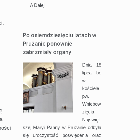
A
Dalej
i.
Po osiemdziesięciu latach w
Prużanie ponownie
zabrzmiały organy
Dnia 18
lipca br.
w
kościele
pw.
Wniebow
ę
zięcia
ia
Najświęt
szej Maryi Panny w Prużanie odbyła
mości
się uroczystość poświęcenia oraz