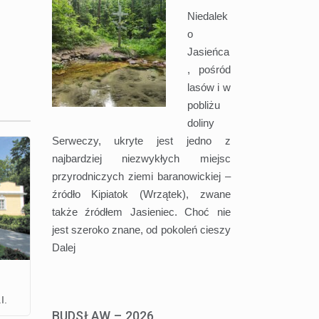
Niedalek
o
Jasieńca
, pośród
lasów i w
pobliżu
doliny
Serweczy, ukryte jest jedno z
najbardziej niezwykłych miejsc
przyrodniczych ziemi baranowickiej –
źródło Kipiatok (Wrzątek), zwane
także źródłem Jasieniec. Choć nie
jest szeroko znane, od pokoleń cieszy
Dalej
I.
BUDSŁAW – 2026