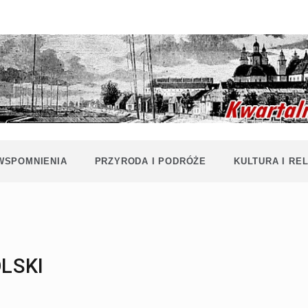
Historia i
Echa
współczesność
Polaków na
Polesiu.
Polesia
Przyroda,
zabytki, kultura
i wspomnienia
z Polesia.
 WSPOMNIENIA
PRZYRODA I PODRÓŻE
KULTURA I REL
OLSKI