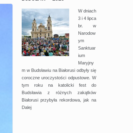
W dniach
3 i 4 lipca
br. w
Narodow
ym
Sanktuar
ium
Maryjny
m w Budsławiu na Białorusi odbyły się
coroczne uroczystości odpustowe. W
tym roku na katolicki fest do
Budsławia z różnych zakątków
Białorusi przybyła rekordowa, jak na
Dalej