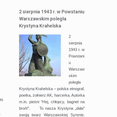
2 sierpnia 1943 r. w Powstaniu
Warszawskim poległa
Krystyna Krahelska
2
sierpnia
1943 r. w
Powstani
u
Warszaw
skim
poległa
Krystyna Krahelska – polska etnograf,
poetka, żołnierz AK, harcerka. Autorka
wo
m.in. pieśni “Hej, chłopcy, bagnet na
broń!”. To nasza Krystyna „dała”
u
swoją twarz Warszawskiej Syrenie.