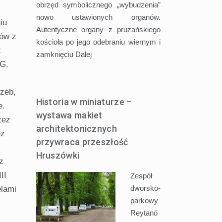
obrzęd symbolicznego „wybudzenia”
nowo ustawionych organów.
iu
Autentyczne organy z prużańskiego
ków z
kościoła po jego odebraniu wiernym i
z
zamknięciu
Dalej
EG.
rzeb,
Historia w miniaturze –
e.
wystawa makiet
zez
architektonicznych
ez
przywraca przeszłość
Hruszówki
z
II
Zespół
dworsko-
elami
parkowy
Reytanó