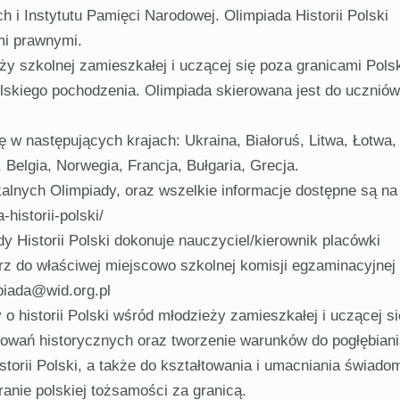
 i Instytutu Pamięci Narodowej. Olimpiada Historii Polski
mi prawnymi.
eży szkolnej zamieszkałej i uczącej się poza granicami Polsk
lskiego pochodzenia. Olimpiada skierowana jest do uczniów
 w następujących krajach: Ukraina, Białoruś, Litwa, Łotwa,
 Belgia, Norwegia, Francja, Bułgaria, Grecja.
kalnych Olimpiady, oraz wszelkie informacje dostępne są na
-historii-polski/
y Historii Polski dokonuje nauczyciel/kierownik placówki
rz do właściwej miejscowo szkolnej komisji egzaminacyjnej
piada@wid.org.pl
o historii Polski wśród młodzieży zamieszkałej i uczącej si
esowań historycznych oraz tworzenie warunków do pogłębian
storii Polski, a także do kształtowania i umacniania świado
ranie polskiej tożsamości za granicą.