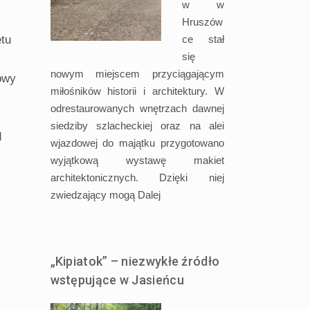
w w
Hruszów
ce stał
etu
się
nowym miejscem przyciągającym
owy
miłośników historii i architektury. W
odrestaurowanych wnętrzach dawnej
siedziby szlacheckiej oraz na alei
d
wjazdowej do majątku przygotowano
wyjątkową wystawę makiet
architektonicznych. Dzięki niej
zwiedzający mogą
Dalej
„Kipiatok” – niezwykłe źródło
wstępujące w Jasieńcu