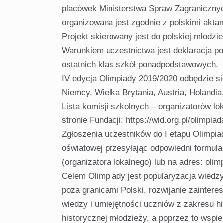
placówek Ministerstwa Spraw Zagranicznych
organizowana jest zgodnie z polskimi akta
Projekt skierowany jest do polskiej młodzi
Warunkiem uczestnictwa jest deklaracja po
ostatnich klas szkół ponadpodstawowych.
IV edycja Olimpiady 2019/2020 odbędzie się
Niemcy, Wielka Brytania, Austria, Holandia,
Lista komisji szkolnych – organizatorów lo
stronie Fundacji: https://wid.org.pl/olimpiada
Zgłoszenia uczestników do I etapu Olimpiad
oświatowej przesyłając odpowiedni formula
(organizatora lokalnego) lub na adres:
olim
Celem Olimpiady jest popularyzacja wiedzy 
poza granicami Polski, rozwijanie zainter
wiedzy i umiejętności uczniów z zakresu hi
historycznej młodzieży, a poprzez to wspie