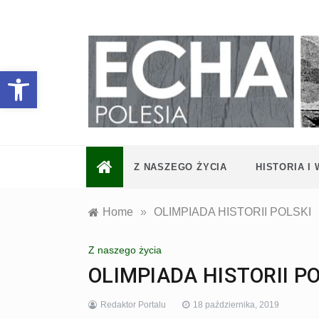
Skip
to
content
Otwórz pasek narzędzi
Z NASZEGO ŻYCIA
HISTORIA I
Home
»
OLIMPIADA HISTORII POLSKI
Z naszego życia
OLIMPIADA HISTORII P
Redaktor Portalu
18 października, 2019