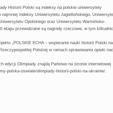
dy Historii Polski są indeksy na polskie uniwersytety
 najmniej indeksy Uniwersytetu Jagiellońskiego, Uniwersyt
 Uniwersytetu Opolskiego oraz Uniwersytetu Warmińsko-
II etapu przewidziane są nagrody rzeczowe, w tym kilkudni
projektu „POLSKIE ECHA – wspieranie nauki historii Polski na
Rzeczypospolitej Polskiej w ramach sprawowania opieki na
h edycji Olimpiady znajdą Państwo na stronie internetowej
ymy-polska-oswiate/olimpiady-historii-polski-na-ukrainie/.