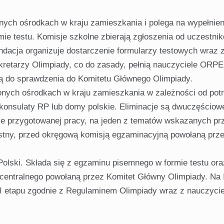
nych ośrodkach w kraju zamieszkania i polega na wypełnien
e testu. Komisje szkolne zbierają zgłoszenia od uczestni
undacja organizuje dostarczenie formularzy testowych wraz 
kretarzy Olimpiady, co do zasady, pełnią nauczyciele ORP
ą do sprawdzenia do Komitetu Głównego Olimpiady.
onych ośrodkach w kraju zamieszkania w zależności od pot
konsulaty RP lub domy polskie. Eliminacje są dwuczęściow
ie przygotowanej pracy, na jeden z tematów wskazanych pr
stny, przed okręgową komisją egzaminacyjną powołaną prz
 Polski. Składa się z egzaminu pisemnego w formie testu ora
centralnego powołaną przez Komitet Główny Olimpiady. Na I
ci II etapu zgodnie z Regulaminem Olimpiady wraz z nauczyci