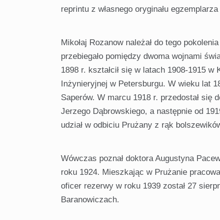
reprintu z własnego oryginału egzemplarza 
Mikołaj Rozanow należał do tego pokolenia l
przebiegało pomiędzy dwoma wojnami świa
1898 r. kształcił się w latach 1908-1915 
Inżynieryjnej w Petersburgu. W wieku lat 
Saperów. W marcu 1918 r. przedostał się d
Jerzego Dąbrowskiego, a następnie od 1919 
udział w odbiciu Prużany z rąk bolszewikó
Wówczas poznał doktora Augustyna Pacewicz
roku 1924. Mieszkając w Prużanie pracowa
oficer rezerwy w roku 1939 został 27 sierp
Baranowiczach.