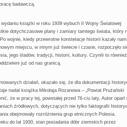
pracę badawczą.
o wydaniu książki w roku 1939 wybuch II Wojny Światowej
stkie dotychczasowe plany i zamiary tamtego świata, który 
. Po wojnie, kiedy przewrotne konstelacje historii kazały nam
nowym miejscu, w innym już świecie i czasie, rozpoczęło si
, jego śladów, tradycji, historii, kultury. Czynili to również 
ddzieleni już od nas granicą.
owanych działań, okazało się, że dla dokumentacji history
taje nadal książka Mikołaja Rozanowa – „Powiat Prużański
ć, że w pracy tej, powstałej przed 76-ciu laty, Autor oparł 
iach źródłowych, dotyczących nie tylko faktografii history
ania obejmowały rozróżnienia grup etnicznych Polesia,
ieku do lat 1930, stan posiadania dóbr ziemskich przez