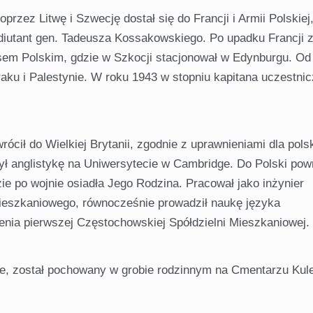
rzez Litwę i Szwecję dostał się do Francji i Armii Polskiej
adiutant gen. Tadeusza Kossakowskiego. Po upadku Francji z
usem Polskim, gdzie w Szkocji stacjonował w Edynburgu. Od
aku i Palestynie. W roku 1943 w stopniu kapitana uczestnic
cił do Wielkiej Brytanii, zgodnie z uprawnieniami dla pols
ł anglistykę na Uniwersytecie w Cambridge. Do Polski powr
ie po wojnie osiadła Jego Rodzina. Pracował jako inżynier
eszkaniowego, równocześnie prowadził naukę języka
zenia pierwszej Częstochowskiej Spółdzielni Mieszkaniowej.
e, został pochowany w grobie rodzinnym na Cmentarzu Kule