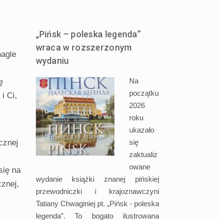
„Pińsk – poleska legenda”
wraca w rozszerzonym
nagle
wydaniu
Na
ę
początku
i Ci,
2026
roku
ukazało
się
cznej
zaktualiz
owane
się na
wydanie książki znanej pińskiej
cznej,
przewodniczki i krajoznawczyni
Tatiany Chwaginiej pt. „Pińsk - poleska
legenda”. To bogato ilustrowana