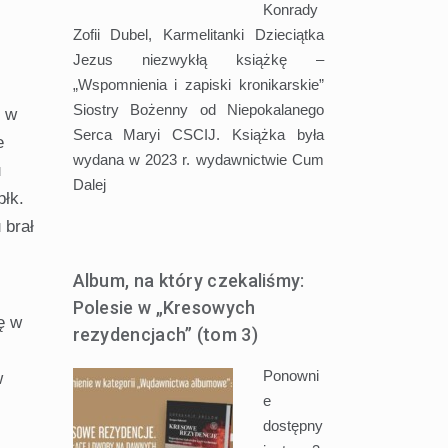
Konrady
Zofii Dubel, Karmelitanki Dzieciątka
Jezus niezwykłą książkę –
„Wspomnienia i zapiski kronikarskie”
Siostry Bożenny od Niepokalanego
u w
Serca Maryi CSCIJ. Książka była
e
wydana w 2023 r. wydawnictwie Cum
u
Dalej
płk.
 brał
Album, na który czekaliśmy:
Polesie w „Kresowych
ę w
rezydencjach” (tom 3)
Ponowni
w
e
dostępny