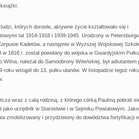
książki.
udzi, których dorosłe, aktywne życie kształtowało się i
towymi lat 1914-1918 i 1939-1945. Urodzony w Petersburg
w Korpusie Kadetów, a następnie w Wyższej Wojskowej Szkol
18 w 1816 r. został powołany do wojska w Gwardyjskim Pułk
o Wilna, należał do Samoobrony Wileńskiej, był adiutantem 
roku wstąpił do 13. pułku ułanów. W listopadzie tegoż roku
w.
a wraz z całą rodziną, z którego córką Pauliną pobrali si
ł jako urzędnik w Starostwie i w Sejmiku Powiatowym. Jako
nia zmobilizowany i przydzielony do dowództwa fortyfikacji 