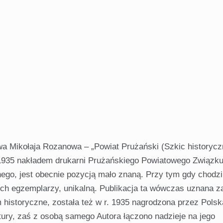
wa Mikołaja Rozanowa – „Powiat Prużański (Szkic historycz
1935 nakładem drukarni Prużańskiego Powiatowego Związk
go, jest obecnie pozycją mało znaną. Przy tym gdy chodzi
ch egzemplarzy, unikalną. Publikacja ta wówczas uznana z
 historyczne, została też w r. 1935 nagrodzona przez Polsk
tury, zaś z osobą samego Autora łączono nadzieje na jego