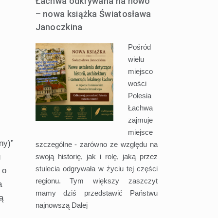
Łachwa odkrywana na nowo
– nowa książka Światosława
Janoczkina
Pośród
wielu
miejsco
wości
Polesia
Łachwa
zajmuje
miejsce
ny)”
szczególne - zarówno ze względu na
swoją historię, jak i rolę, jaką przez
u
stulecia odgrywała w życiu tej części
 o
regionu. Tym większy zaszczyt
a
mamy dziś przedstawić Państwu
ą
najnowszą
Dalej