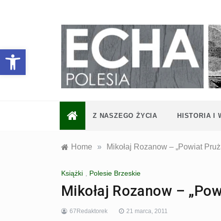
Skip
to
content
Otwórz pasek narzędzi
Z NASZEGO ŻYCIA
HISTORIA I
Home
»
Mikołaj Rozanow – „Powiat Pruż
Książki
,
Polesie Brzeskie
Mikołaj Rozanow – „Pow
67Redaktorek
21 marca, 2011