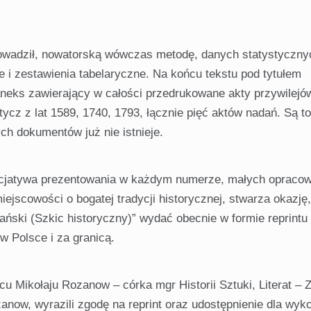
rowadził, nowatorską wówczas metodę, danych statystyczny
i zestawienia tabelaryczne. Na końcu tekstu pod tytułem
aneks zawierający w całości przedrukowane akty przywilejó
cz z lat 1589, 1740, 1793, łącznie pięć aktów nadań. Są to
h dokumentów już nie istnieje.
inicjatywa prezentowania w każdym numerze, małych opraco
ejscowości o bogatej tradycji historycznej, stwarza okazję
ński (Szkic historyczny)” wydać obecnie w formie reprintu 
 Polsce i za granicą.
u Mikołaju Rozanow – córka mgr Historii Sztuki, Literat – Z
now, wyrazili zgodę na reprint oraz udostępnienie dla wyk