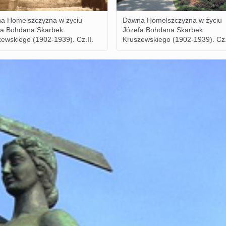
a Homelszczyzna w życiu
Dawna Homelszczyzna w życiu
fa Bohdana Skarbek
Józefa Bohdana Skarbek
ewskiego (1902-1939). Cz.II.
Kruszewskiego (1902-1939). Cz.