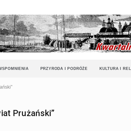
Historia i
Echa
współczesność
Polaków na
Polesiu.
Polesia
Przyroda,
zabytki, kultura
i wspomnienia
z Polesia.
 WSPOMNIENIA
PRZYRODA I PODRÓŻE
KULTURA I REL
ański”
iat Prużański”