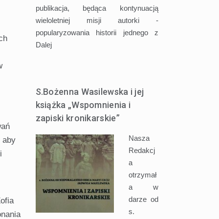
publikacja, będąca kontynuacją
wieloletniej misji autorki -
popularyzowania historii jednego z
ch
Dalej
w
S.Bożenna Wasilewska i jej
książka „Wspomnienia i
zapiski kronikarskie”
wań
Nasza
, aby
Redakcj
i
a
otrzymał
a w
darze od
ofia
s.
onania