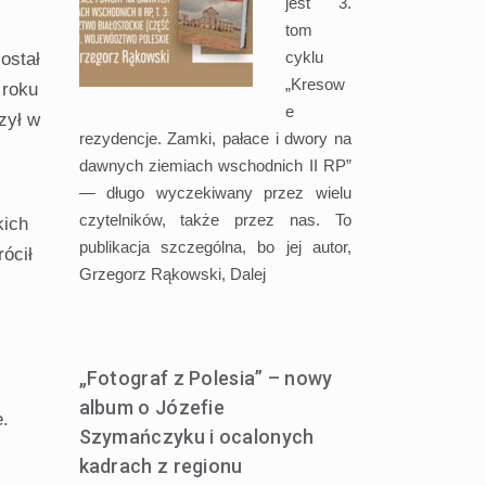
jest 3.
,
tom
cyklu
ostał
„Kresow
 roku
e
zył w
rezydencje. Zamki, pałace i dwory na
dawnych ziemiach wschodnich II RP”
— długo wyczekiwany przez wielu
czytelników, także przez nas. To
kich
publikacja szczególna, bo jej autor,
ócił
Grzegorz Rąkowski,
Dalej
„Fotograf z Polesia” – nowy
album o Józefie
.
Szymańczyku i ocalonych
kadrach z regionu