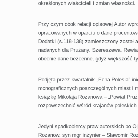
określonych właścicieli i zmian własności.
Przy czym obok relacji opisowej Autor wp
opracowanych w oparciu o dane procentowe 
Dodatki (s.118-138) zamieszczony został 
nadanych dla Prużany, Szereszewa, Rewiaty
obecnie dane bezcenne, gdyż większość tyc
Podjęta przez kwartalnik „Echa Polesia” 
monograficznych poszczególnych miast i mi
książkę Mikołaja Rozanowa – „Powiat Pruża
rozpowszechnić wśród krajanów poleskich w
Jedyni spadkobiercy praw autorskich po Ojc
Rozanow, syn mgr inżynier – Sławomir Roza