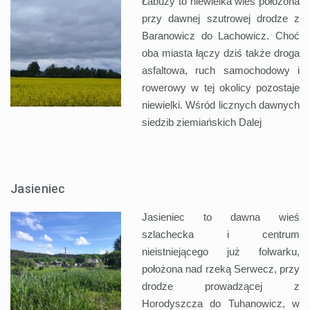
Łabuzy to niewielka wieś położona
przy dawnej szutrowej drodze z
Baranowicz do Lachowicz. Choć
oba miasta łączy dziś także droga
asfaltowa, ruch samochodowy i
rowerowy w tej okolicy pozostaje
niewielki. Wśród licznych dawnych
siedzib ziemiańskich
Dalej
Jasieniec
Jasieniec to dawna wieś
szlachecka i centrum
nieistniejącego już folwarku,
położona nad rzeką Serwecz, przy
drodze prowadzącej z
Horodyszcza do Tuhanowicz, w