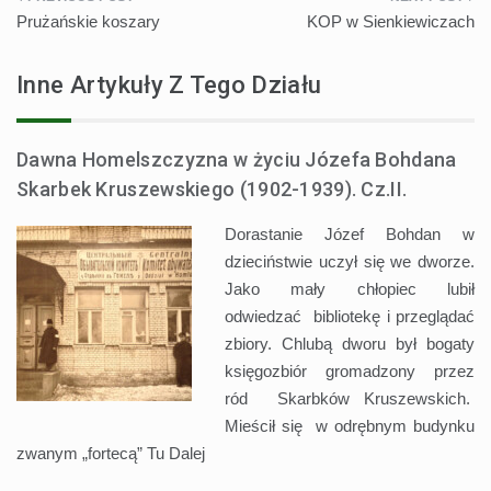
Nawigacja
Prużańskie koszary
KOP w Sienkiewiczach
wpisu
Inne Artykuły Z Tego Działu
Dawna Homelszczyzna w życiu Józefa Bohdana
Skarbek Kruszewskiego (1902-1939). Cz.II.
Dorastanie Józef Bohdan w
dzieciństwie uczył się we dworze.
Jako mały chłopiec lubił
odwiedzać bibliotekę i przeglądać
zbiory. Chlubą dworu był bogaty
księgozbiór gromadzony przez
ród Skarbków Kruszewskich.
Mieścił się w odrębnym budynku
zwanym „fortecą” Tu
Dalej