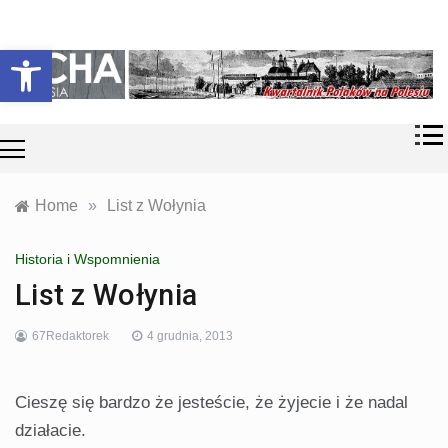
Skip
Historia i
Echa
to
Otwórz pasek narzędzi
współczesność
content
Polaków na
Polesiu.
Polesia
Przyroda,
zabytki, kultura
i wspomnienia
z Polesia.
Home
»
List z Wołynia
Historia i Wspomnienia
List z Wołynia
67Redaktorek
4 grudnia, 2013
Cieszę się bardzo że jesteście, że żyjecie i że nadal
działacie.