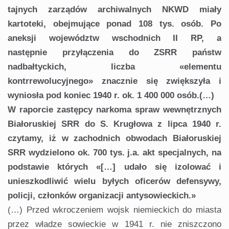
tajnych zarządów archiwalnych
NKWD miały
kartoteki, obejmujące
ponad 108 tys. osób. Po
aneksji województw
wschodnich II RP, a
następnie
przyłączenia do ZSRR państw
nadbałtyckich,
liczba «elementu
kontrrewolucyjnego
» znacznie się zwiększyła i
wyniosła pod
koniec 1940 r. ok. 1 400 000 osób.(…)
W raporcie zastępcy narkoma spraw
wewnętrznych
Białoruskiej SRR do S.
Krugłowa z lipca 1940 r.
czytamy, iż w
zachodnich obwodach Białoruskiej
SRR
wydzielono ok. 700 tys. j.a. akt specjalnych,
na
podstawie których «[…] udało
się izolować i
unieszkodliwić wielu byłych
oficerów defensywy,
policji, członków organizacji
antysowieckich.»
(…) Przed wkroczeniem wojsk niemieckich do miasta
przez władze sowieckie w 1941 r. nie zniszczono