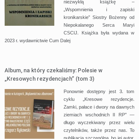
niezwykłą książkę –
„Wspomnienia i zapiski
kronikarskie” Siostry Bożenny od
Niepokalanego Serca Maryi
CSCIJ. Książka była wydana w
2023 r. wydawnictwie Cum
Dalej
Album, na który czekaliśmy: Polesie w
„Kresowych rezydencjach” (tom 3)
Ponownie dostępny jest 3. tom
cyklu „Kresowe rezydencje.
Zamki, pałace i dwory na dawnych
ziemiach wschodnich II RP” —
długo wyczekiwany przez wielu
czytelników, także przez nas. To
publikacja szczególna, bo jej autor,