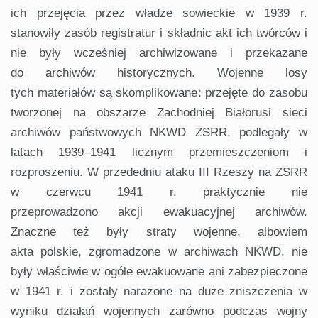
ich przejęcia przez władze sowieckie w 1939 r.
stanowiły zasób registratur i składnic akt ich twórców i
nie były wcześniej archiwizowane i przekazane
do archiwów historycznych. Wojenne losy
tych materiałów są skomplikowane: przejęte do zasobu
tworzonej na obszarze Zachodniej Białorusi sieci
archiwów państwowych NKWD ZSRR, podlegały w
latach 1939–1941 licznym przemieszczeniom i
rozproszeniu. W przededniu ataku III Rzeszy na ZSRR
w czerwcu 1941 r. praktycznie nie
przeprowadzono akcji ewakuacyjnej archiwów.
Znaczne też były straty wojenne, albowiem
akta polskie, zgromadzone w archiwach NKWD, nie
były właściwie w ogóle ewakuowane ani zabezpieczone
w 1941 r. i zostały narażone na duże zniszczenia w
wyniku działań wojennych zarówno podczas wojny