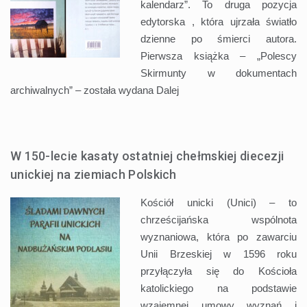
kalendarz”. To druga pozycja
edytorska , która ujrzała światło
dzienne po śmierci autora.
Pierwsza książka – „Polescy
Skirmunty w dokumentach
archiwalnych” – została wydana
Dalej
W 150-lecie kasaty ostatniej chełmskiej diecezji
unickiej na ziemiach Polskich
Kościół unicki (Unici) – to
chrześcijańska wspólnota
wyznaniowa, która po zawarciu
Unii Brzeskiej w 1596 roku
przyłączyła się do Kościoła
katolickiego na podstawie
wzajemnej umowy wyznań i