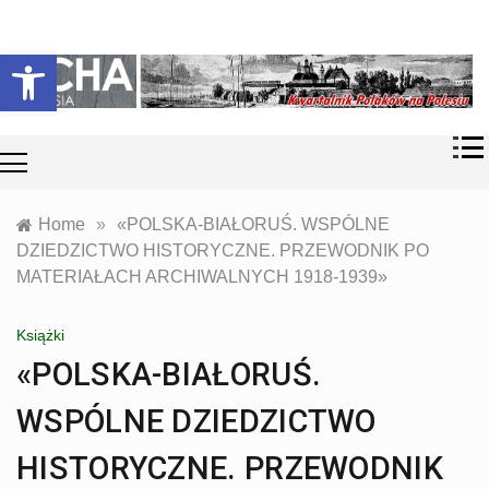
Skip
Historia i
Echa
to
Otwórz pasek narzędzi
współczesność
content
Polaków na
Polesiu.
Polesia
Przyroda,
zabytki, kultura
i wspomnienia
z Polesia.
Home
»
«POLSKA-BIAŁORUŚ. WSPÓLNE
DZIEDZICTWO HISTORYCZNE. PRZEWODNIK PO
MATERIAŁACH ARCHIWALNYCH 1918-1939»
Książki
«POLSKA-BIAŁORUŚ.
WSPÓLNE DZIEDZICTWO
HISTORYCZNE. PRZEWODNIK