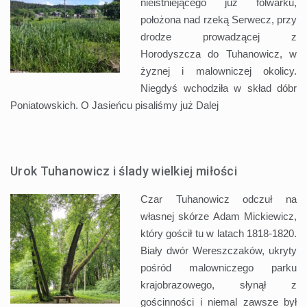
nieistniejącego już folwarku,
położona nad rzeką Serwecz, przy
drodze prowadzącej z
Horodyszcza do Tuhanowicz, w
żyznej i malowniczej okolicy.
Niegdyś wchodziła w skład dóbr
Poniatowskich. O Jasieńcu pisaliśmy już
Dalej
Urok Tuhanowicz i ślady wielkiej miłości
Czar Tuhanowicz odczuł na
własnej skórze Adam Mickiewicz,
który gościł tu w latach 1818-1820.
Biały dwór Wereszczaków, ukryty
pośród malowniczego parku
krajobrazowego, słynął z
gościnności i niemal zawsze był