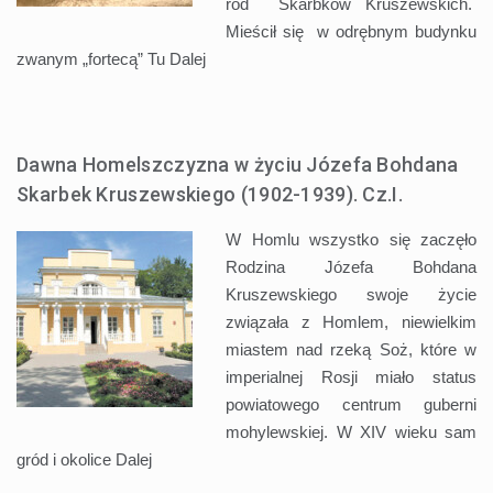
ród Skarbków Kruszewskich.
Mieścił się w odrębnym budynku
zwanym „fortecą” Tu
Dalej
Dawna Homelszczyzna w życiu Józefa Bohdana
Skarbek Kruszewskiego (1902-1939). Cz.I.
W Homlu wszystko się zaczęło
Rodzina Józefa Bohdana
Kruszewskiego swoje życie
związała z Homlem, niewielkim
miastem nad rzeką Soż, które w
imperialnej Rosji miało status
powiatowego centrum guberni
mohylewskiej. W XIV wieku sam
gród i okolice
Dalej