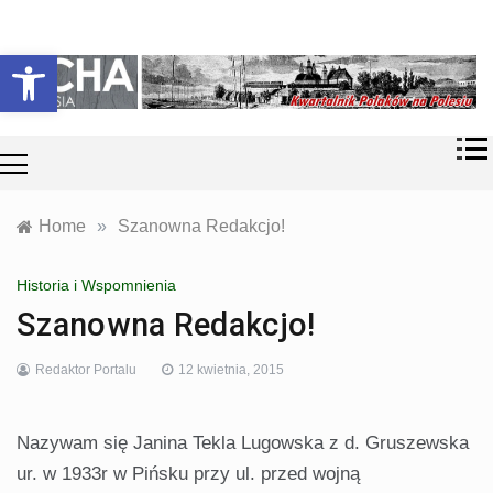
Skip
Historia i
Echa
to
Otwórz pasek narzędzi
współczesność
content
Polaków na
Polesiu.
Polesia
Przyroda,
zabytki, kultura
i wspomnienia
z Polesia.
Home
»
Szanowna Redakcjo!
Historia i Wspomnienia
Szanowna Redakcjo!
Redaktor Portalu
12 kwietnia, 2015
Nazywam się Janina Tekla Lugowska z d. Gruszewska
ur. w 1933r w Pińsku przy ul. przed wojną