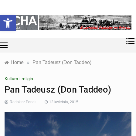
Skip
Historia i
Echa
to
Otwórz pasek narzędzi
współczesność
content
Polaków na
Polesiu.
Polesia
Przyroda,
zabytki, kultura
i wspomnienia
z Polesia.
Home
»
Pan Tadeusz (Don Taddeo)
Kultura i religia
Pan Tadeusz (Don Taddeo)
Redaktor Portalu
12 kwietnia, 2015