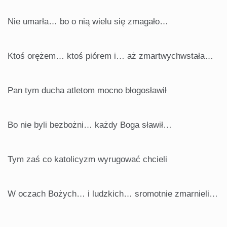
Nie umarła… bo o nią wielu się zmagało…
Ktoś orężem… ktoś piórem i… aż zmartwychwstała…
Pan tym ducha atletom mocno błogosławił
Bo nie byli bezbożni… każdy Boga sławił…
Tym zaś co katolicyzm wyrugować chcieli
W oczach Bożych… i ludzkich… sromotnie zmarnieli…