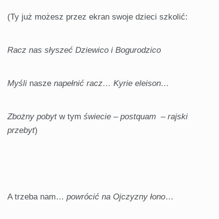
(Ty już możesz przez ekran swoje dzieci szkolić:
Racz nas
słyszeć
Dziewico i Bogurodzico
Myśli
nasze
napełnić racz… Kyrie eleison…
Zbożny pobyt
w tym
świecie – postquam – rajski
przebyt
)
A trzeba nam…
powrócić na Ojczyzny łono
…