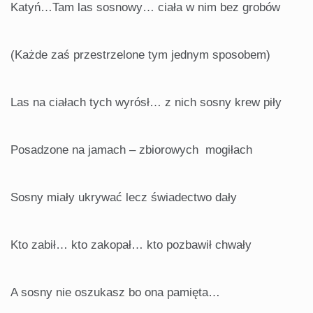
Katyń…Tam las sosnowy… ciała w nim bez grobów
(Każde zaś przestrzelone tym jednym sposobem)
Las na ciałach tych wyrósł… z nich sosny krew piły
Posadzone na jamach – zbiorowych mogiłach
Sosny miały ukrywać lecz świadectwo dały
Kto zabił… kto zakopał… kto pozbawił chwały
A sosny nie oszukasz bo ona pamięta…