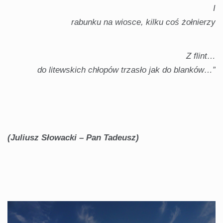
I
rabunku na wiosce, kilku coś żołnierzy
Z flint…
do litewskich chłopów trzasło jak do blanków…”
(Juliusz Słowacki – Pan Tadeusz)