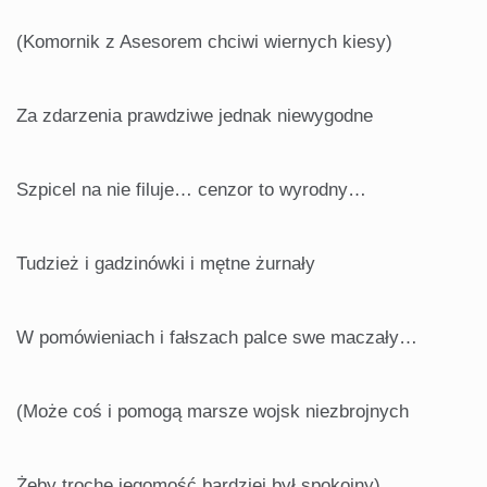
(Komornik z Asesorem chciwi wiernych kiesy)
Za zdarzenia prawdziwe jednak niewygodne
Szpicel na nie filuje… cenzor to wyrodny…
Tudzież i gadzinówki i mętne żurnały
W pomówieniach i fałszach palce swe maczały…
(Może coś i pomogą marsze wojsk niezbrojnych
Żeby trochę jegomość bardziej był spokojny)