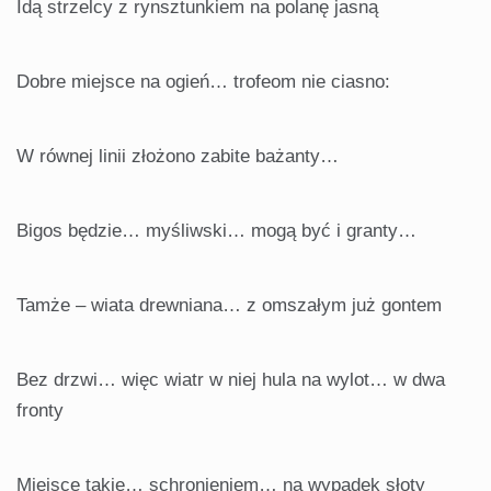
Idą strzelcy z rynsztunkiem na polanę jasną
Dobre miejsce na ogień… trofeom nie ciasno:
W równej linii złożono zabite bażanty…
Bigos będzie… myśliwski… mogą być i granty…
Tamże – wiata drewniana… z omszałym już gontem
Bez drzwi… więc wiatr w niej hula na wylot… w dwa
fronty
Miejsce takie… schronieniem… na wypadek słoty