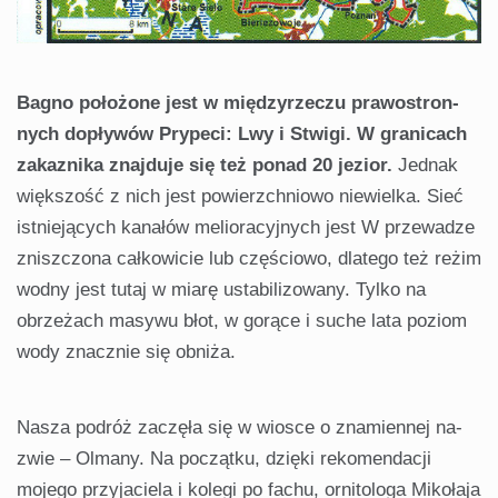
Bagno położone jest w międzyrzeczu prawostron­
nych dopływów Prypeci: Lwy i Stwigi. W granicach
za­kaznika znajduje się też ponad 20 jezior.
Jednak
więk­szość z nich jest powierzchniowo niewielka. Sieć
istnieją­cych kanałów melioracyjnych jest W przewadze
zniszczona całkowicie lub częściowo, dlatego też reżim
wodny jest tutaj w miarę ustabilizowany. Tylko na
obrzeżach masywu błot, w gorące i suche lata poziom
wody znacznie się obniża.
Nasza podróż zaczęła się w wiosce o znamiennej na­
zwie – Olmany. Na początku, dzięki rekomendacji
mojego przyjaciela i kolegi po fachu, ornitologa Mikołaja