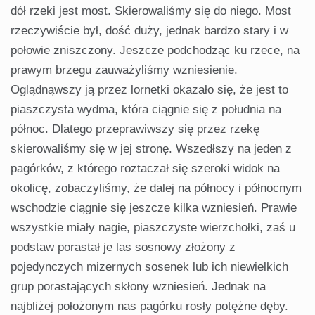
dół rzeki jest most. Skierowaliśmy się do niego. Most
rzeczywiście był, dość duży, jednak bardzo stary i w
połowie zniszczony. Jeszcze podchodząc ku rzece, na
prawym brzegu zauważyliśmy wzniesienie.
Oglądnąwszy ją przez lornetki okazało się, że jest to
piaszczysta wydma, która ciągnie się z południa na
północ. Dlatego przeprawiw­szy się przez rzekę
skierowaliśmy się w jej stronę. Wszedłszy na jeden z
pagórków, z którego roztaczał się szeroki widok na
okolicę, zobaczyliśmy, że dalej na północy i północ­nym
wschodzie ciągnie się jeszcze kilka wzniesień. Prawie
wszystkie miały nagie, piaszczyste wierzchołki, zaś u
pod­staw porastał je las sosnowy złożony z
pojedynczych mizer­nych sosenek lub ich niewielkich
grup porastających skłony wzniesień. Jednak na
najbliżej położonym nas pagórku rosły potężne dęby.