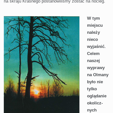
na skraju Kra­snego postanowiliśmy zostać na nocleg.
W tym
miejscu
należy
nieco
wyjaśnić.
Celem
naszej
wyprawy
na Olmany
było nie
tylko
oglądanie
okolicz­
nych