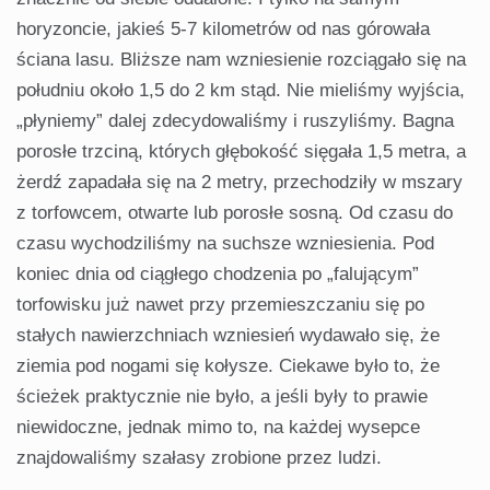
horyzoncie, jakieś 5-7 kilometrów od nas górowała
ściana lasu. Bliższe nam wznie­sienie rozciągało się na
południu około 1,5 do 2 km stąd. Nie mieliśmy wyjścia,
„płyniemy” dalej zdecydowaliśmy i ruszy­liśmy. Bagna
porosłe trzciną, których głębokość sięgała 1,5 metra, a
żerdź zapadała się na 2 metry, przechodziły w mszary
z torfowcem, otwarte lub porosłe sosną. Od czasu do
czasu wychodziliśmy na suchsze wzniesienia. Pod
koniec dnia od ciągłego chodzenia po „falującym”
torfowisku już nawet przy przemieszczaniu się po
stałych nawierzchniach wzniesień wydawało się, że
ziemia pod nogami się kołysze. Ciekawe było to, że
ścieżek praktycznie nie było, a jeśli były to prawie
niewidoczne, jednak mimo to, na każdej wysepce
znajdowa­liśmy szałasy zrobione przez ludzi.