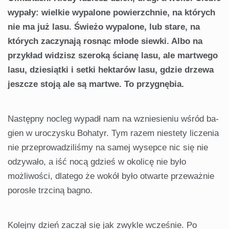
wypały: wielkie wypalone po­wierzchnie, na których
nie ma już lasu. Świeżo wypalone, lub stare, na
których zaczynają rosnąc młode siewki. Albo na
przykład widzisz szeroką ścianę lasu, ale martwego
lasu, dziesiątki i setki hektarów lasu, gdzie drzewa
jeszcze stoją ale są martwe. To przygnębia.
Następny nocleg wypadł nam na wzniesieniu wśród ba­
gien w uroczysku Bohatyr. Tym razem niestety liczenia
nie przeprowadziliśmy na samej wysepce nic się nie
odzywało, a iść nocą gdzieś w okolicę nie było
możliwości, dlatego że wokół było otwarte przeważnie
porosłe trzciną bagno.
Kolejny dzień zaczął się jak zwykle wcześnie. Po