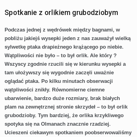
Spotkanie z orlikiem grubodziobym
Podczas jednej z wędrówek między bagnami, w
pobli­żu jakiejś wysepki jeden z nas zauważył wielką
sylwetkę ptaka drapieżnego krążącego po niebie.
Wątpliwości nie było – to był orlik. Ale który ?
Wszyscy zgodnie rzucili się w kierunku wysepki a
tam ułożywszy się wygodnie za­częli uważnie
oglądać ptaka. Po kilku minutach obserwa­cji
wątpliwości znikły. Równomierne ciemne
ubarwienie, bardzo duże rozmiary, brak białych
plam na zewnętrznej stronie skrzydeł – to był orlik
grubodzioby. Tym bardziej, że orlika krzykliwego
spotyka się na Olmanach znacznie rzadziej.
Ucieszeni ciekawym spotkaniem poobserwowa­liśmy