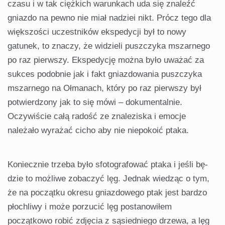
czasu i w tak ciężkich warunkach uda się znaleźć
gniazdo na pewno nie miał nadziei nikt. Prócz tego dla
większości uczestników ekspedycji był to nowy
gatunek, to znaczy, że widzieli puszczyka mszarnego
po raz pierwszy. Ekspedycję można było uważać za
sukces podobnie jak i fakt gniazdowania puszczyka
mszarnego na Ołmanach, który po raz pierwszy był
potwierdzony jak to się mówi – dokumental­nie.
Oczywiście całą radość ze znaleziska i emocje
należało wyrażać cicho aby nie niepokoić ptaka.
Koniecznie trzeba było sfotografować ptaka i jeśli bę­
dzie to możliwe zobaczyć lęg. Jednak wiedząc o tym,
że na początku okresu gniazdowego ptak jest bardzo
płochliwy i może porzucić lęg postanowiłem
początkowo robić zdję­cia z sąsiedniego drzewa, a lęg