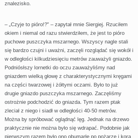
znalezisko.
– „Czyje to pióro!?” – zapytał mnie Siergiej. Rzuciłem
okiem i niemal od razu stwierdziłem, że jest to pióro
puchowe puszczyka mszarnego. Wszyscy nagle stali
się bardzo czujni i uważni, zaczęli rozglądać się wokół i
w odległości kilku­dziesięciu metrów zauważyli gniazdo.
Podniósłszy lornetki do oczu zauważyliśmy nad
gniazdem wielką głowę z charak­terystycznymi kręgami
na części twarzowej i żółtymi ocza­mi. Było to już
drugie gniazdo puszczyka mszarnego. Za­częliśmy
ostrożnie podchodzić do gniazda. Tym razem ptak
zleciał z niego i siadł w odległości 40-50 metrów.
Można by spróbować oglądnąć lęg. Jednak na drzewo
praktycznie nie można było się wdrapać. Podobnie jak
pierwszym razem było ono obumarłe po pożarze i kora