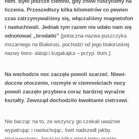
nem. Było jeszcze ciemno, gdy znów ruszyliśmy na
li­czenia. Przeszedłszy kilka kilometrów co pewien
czas zatrzymywaliśmy się, włączaliśmy magnetofon
i nasłu­chiwali. Jednak tym razem nie udało nam się
odnoto­wać „brodatki”
[potoczna nazwa puszczyka
mszarnego na Białorusi, pochodzi od jego białoruskiej
nazwy boro- datajci kugakajka – przyp. tłum.].
Na wschodzie noc zaczęła powoli szarzeć. Niewi­
doczne otoczenie, rozmyte w ciemnościach nocy
powoli zaczęło przybiera coraz bardziej wyraźne
kształty. Ze­wsząd dochodziło kwoktanie cietrzewi.
Nie bacząc na to, że wszyscy go czekali uważnie
wypatru­jąc i nasłuchując, świt nadszedł jakby
niezauważony. Jeszcze kilka minut temu prawie