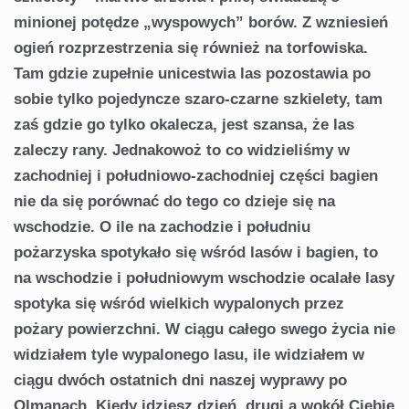
minionej potędze „wy­spowych” borów. Z wzniesień
ogień rozprzestrzenia się również na torfowiska.
Tam gdzie zupełnie unicestwia las pozostawia po
sobie tylko pojedyncze szaro-czarne szkie­lety, tam
zaś gdzie go tylko okalecza, jest szansa, że las
zaleczy rany. Jednakowoż to co widzieliśmy w
zachodniej i południowo-zachodniej części bagien
nie da się porównać do tego co dzieje się na
wschodzie. O ile na zachodzie i południu
pożarzyska spotykało się wśród lasów i ba­gien, to
na wschodzie i południowym wschodzie ocalałe lasy
spotyka się wśród wielkich wypalonych przez
pożary powierzchni. W ciągu całego swego życia nie
widziałem tyle wypalonego lasu, ile widziałem w
ciągu dwóch ostat­nich dni naszej wyprawy po
Olmanach. Kiedy idziesz dzień, drugi a wokół Ciebie