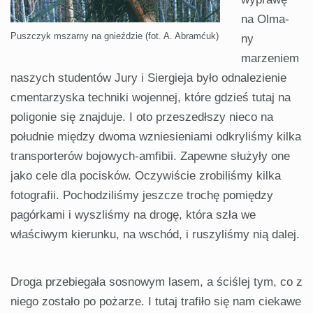
na Olma-
Puszczyk mszarny na gnieździe (fot. A. Abramćuk)
ny
marzeniem
naszych studentów Jury i Siergieja było od­nalezienie
cmentarzyska techniki wojennej, które gdzieś tutaj na
poligonie się znajduje. I oto przeszedłszy nieco na
południe między dwoma wzniesieniami odkryliśmy kil­ka
transporterów bojowych-amfibii. Zapewne służyły one
jako cele dla pocisków. Oczywiście zrobiliśmy kilka
foto­grafii. Pochodziliśmy jeszcze trochę pomiędzy
pagórkami i wyszliśmy na drogę, która szła we
właściwym kierunku, na wschód, i ruszyliśmy nią dalej.
Droga przebiegała sosnowym lasem, a ściślej tym, co z
niego zostało po pożarze. I tutaj trafiło się nam ciekawe