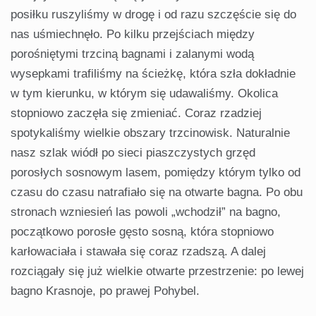
posiłku ruszyliśmy w drogę i od razu szczęście się do
nas uśmiech­nęło. Po kilku przejściach między
porośniętymi trzciną ba­gnami i zalanymi wodą
wysepkami trafiliśmy na ścieżkę, która szła dokładnie
w tym kierunku, w którym się udawa­liśmy. Okolica
stopniowo zaczęła się zmieniać. Coraz rza­dziej
spotykaliśmy wielkie obszary trzcinowisk. Naturalnie
nasz szlak wiódł po sieci piaszczystych grzęd
porosłych so­snowym lasem, pomiędzy którym tylko od
czasu do czasu natrafiało się na otwarte bagna. Po obu
stronach wzniesień las powoli „wchodził” na bagno,
początkowo porosłe gęsto sosną, która stopniowo
karłowaciała i stawała się coraz rzad­szą. A dalej
rozciągały się już wielkie otwarte przestrzenie: po lewej
bagno Krasnoje, po prawej Pohybel.