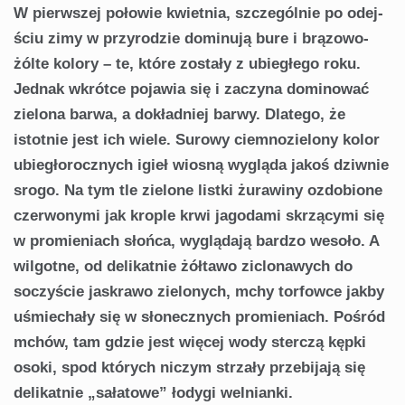
W pierwszej połowie kwietnia, szczególnie po odej­
ściu zimy w przyrodzie dominują bure i brązowo-
żólte kolory – te, które zostały z ubiegłego roku.
Jednak wkrótce pojawia się i zaczyna dominować
zielona bar­wa, a dokładniej barwy. Dlatego, że
istotnie jest ich wie­le. Surowy ciemnozielony kolor
ubiegłorocznych igieł wiosną wygląda jakoś dziwnie
srogo. Na tym tle zielone listki żurawiny ozdobione
czerwonymi jak krople krwi jagodami skrzącymi się
w promieniach słońca, wyglą­dają bardzo wesoło. A
wilgotne, od delikatnie żółtawo ziclonawych do
soczyście jaskrawo zielonych, mchy torfowce jakby
uśmiechały się w słonecznych promieniach. Pośród
mchów, tam gdzie jest więcej wody ster­czą kępki
osoki, spod których niczym strzały przebijają się
delikatnie „sałatowe” łodygi welnianki.