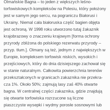
Olmańskie Bagna – to jeden z większych leśno-
torfowiskowych kompleksów na Polesiu, który położony
jest w sa­mym jego sercu, na pograniczu Białorusi i
Ukrainy. Niemal cała białoruska część bagien objęta
jest ochroną. W 1998 roku utworzono tutaj źakaznik
krajobrazowy o znaczeniu krajowym [forma ochrony
przyrody zbliżona do polskiego rezerwatu przyrody –
przyp. tłum.]. Olmany są też, jednym z największych w
Europie, kompleksem torfowisk niskich, wysokich i
przejściowych, który do dnia dzisiejszego zacho­wał się
w stanie naturalnym. Całkowita powierzchnia tere­nów
przekształconych w granicach zakaznika nie przekra­
cza 1%. Około 50%; zajmują lasy zaś 40% otwarte
bagna. W centralnej części zakaznika, gdzie znajdują
się otwarte torfowiska rozrzucone są liczne
piaszczyste wysepki i wy­dmy porosłe sosnowymi lub