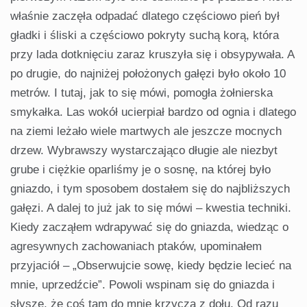
właśnie zaczęła odpadać dla­tego częściowo pień był
gładki i śliski a częściowo pokryty suchą korą, która
przy lada dotknięciu zaraz kruszyła się i ob­sypywała. A
po drugie, do najniżej położonych gałęzi było około 10
metrów. I tutaj, jak to się mówi, pomogła żołnier­ska
smykałka. Las wokół ucierpiał bardzo od ognia i dlatego
na ziemi leżało wiele martwych ale jeszcze mocnych
drzew. Wybrawszy wystarczająco długie ale niezbyt
grube i ciężkie oparliśmy je o sosnę, na której było
gniazdo, i tym sposo­bem dostałem się do najbliższych
gałęzi. A dalej to już jak to się mówi – kwestia techniki.
Kiedy zacząłem wdrapywać się do gniazda, wiedząc o
agresywnych zachowaniach ptaków, upominałem
przyjaciół – „Obserwujcie sowę, kiedy będzie lecieć na
mnie, uprzedźcie”. Powoli wspinam się do gniazda i
słyszę, że coś tam do mnie krzyczą z dołu. Od razu