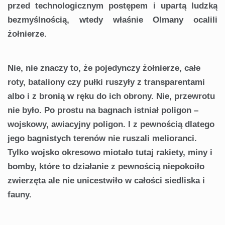
przed technologicznym postępem i upartą ludzką
bezmyślnością, wtedy właśnie Olmany ocalili
żołnierze.
Nie, nie znaczy to, że pojedynczy żołnierze, całe
roty, bataliony czy pułki ruszyły z transparentami
albo i z bronią w ręku do ich obrony. Nie, przewrotu
nie było. Po prostu na bagnach istniał poligon –
wojsko­wy, awiacyjny poligon. I z pewnością dlatego
jego ba­gnistych terenów nie ruszali melioranci.
Tylko wojsko okresowo miotało tutaj rakiety, miny i
bomby, które to działanie z pewnością niepokoiło
zwierzęta ale nie uni­cestwiło w całości siedliska i
fauny.