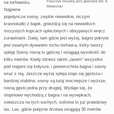
Puszczyk mszarny przy gnieździe (fot. A.
na torfowi­sku.
Abramćuk)
Najpierw
pojedyncze sosny, zwykle niewielkie, niczym
krasnoludki z bajek, gnieżdżą się na niewielkich
mszystych kopcach oplecionych i obsypanych wręcz
żurawinami. Dalej, tam gdzie jest wyżej, bagno pokryte
jest zwartym dywanem mchu torfowca, który tworzy
spleję Sosny rosną tu gęściej i osiągają wysokość do
kilku metrów. Kiedy idziesz takim „lasem” wszystko
pod nogami się kołysze, i powierzchnia ba­gna i sosny
wraz z nią. Jeszcze wyżej spleja staje się gęstsza i
bardziej stabilna, sosny są tutaj mocniejsze i wyższe,
rosną gęsto jedna przy drugiej. Wydaje się, że
stopniowo wychodzą z bagna i na wysepkach,
zwłaszcza na tych suchych, sośnina to już prawdziwy
las. Las, gdzie potężne drzewa osiągają 30 metrów