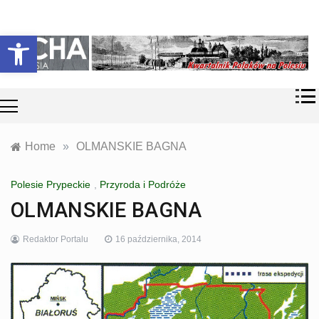
Skip
Historia i
Echa
to
Otwórz pasek narzędzi
współczesność
content
Polaków na
Polesiu.
Polesia
Przyroda,
zabytki, kultura
i wspomnienia
z Polesia.
Home
»
OLMANSKIE BAGNA
Polesie Prypeckie
,
Przyroda i Podróże
OLMANSKIE BAGNA
Redaktor Portalu
16 października, 2014