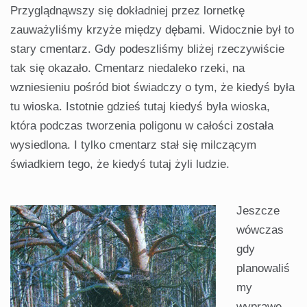
Przyglądnąwszy się dokładniej przez lornetkę
zauważyliśmy krzyże między dębami. Widocznie był to
stary cmentarz. Gdy podeszliśmy bliżej rzeczywiście
tak się oka­zało. Cmentarz niedaleko rzeki, na
wzniesieniu pośród biot świadczy o tym, że kiedyś była
tu wioska. Istotnie gdzieś tutaj kiedyś była wioska,
która podczas tworzenia poligonu w ca­łości została
wysiedlona. I tylko cmentarz stał się milczącym
świadkiem tego, że kiedyś tutaj żyli ludzie.
Jeszcze
wówczas
gdy
planowaliś
my
wyprawę