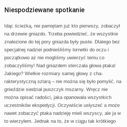
Niespodziewane spotkanie
Idąc ścieżką, nie pamiętam już kto pierwszy, zobaczył
na drzewie gniazdo. Trzeba powiedzieć, że wszystkie
znalezione do tej pory gniazda były puste. Dlatego bez
specjalnej nadziei podnieśliśmy lornetki do oczu i
początkowo aż nie mogliśmy uwierzyć temu co
zobaczyliśmy! Nad gniazdem sterczała głowa ptaka!
Jakiego? Wielkie rozmiary samej głowy z cha­
rakterystyczną szlarą – nie można się było pomylić, na
gnieździe siedział puszczyk mszarny. Wręcz nie
można opisać ra­dości, jaka opanowała wszystkich
uczestników ekspedycji. Oczywiście usłyszeć a może
nawet zobaczyć ptaka nadzieję mieli wszyscy, ale ja w
to wierzyłem. Jednak na to, że w ciągu tak krótkiego