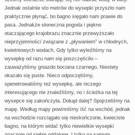
Jednak ostatnie sto metrów do wysepki przyszło nam
praktycznie płynąć, bo bagno sięgało nam prawie do
pasa. Jednakże słoneczna pogoda i piękno
otaczającego krajobrazu znacznie przewyższało
nieprzyjem­ności związane z „pływaniem” w chłodnych,
kwietniowych wodach. Gdy tylko wyleźliśmy na
wysepkę od razu nam się poszczęściło –
zauważyliśmy gniazdo bociana czarnego. Nie­stety
okazało się puste. Nieco odpoczęliśmy,
spenetrowaliśmy też wysepkę, ale niczego
interesującego nie znaleźliśmy, no i ścieżka na tej
wysepce się zakończyła. Dokąd dalej? Spoj­rzeliśmy na
mapę. Według mapy powinniśmy iść na wschód, jednak
na wschodzie rozciągało się nieskończone, kwieciste
bagno, na którym widać tylko niewielkie wysepki
znacznie od siebie oddalone. I tylko na samym