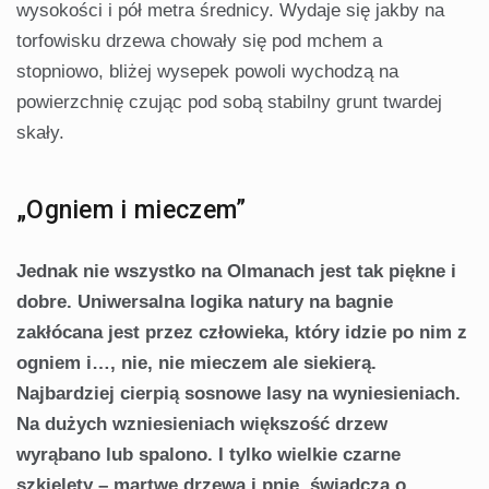
wysokości i pół metra średnicy. Wydaje się jakby na
torfowisku drzewa chowały się pod mchem a
stopniowo, bli­żej wysepek powoli wychodzą na
powierzchnię czując pod sobą stabilny grunt twardej
skały.
„Ogniem i mieczem”
Jednak nie wszystko na Olmanach jest tak piękne i
do­bre. Uniwersalna logika natury na bagnie
zakłócana jest przez człowieka, który idzie po nim z
ogniem i…, nie, nie mieczem ale siekierą.
Najbardziej cierpią sosnowe lasy na wyniesieniach.
Na dużych wzniesieniach większość drzew
wyrąbano lub spalono. I tylko wielkie czarne
szkielety – martwe drzewa i pnie, świadczą o