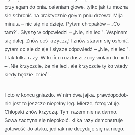
przyle­gam do pnia, osłaniam głowę, tylko jak tu można
się schronić na praktycznie gołym pniu drzewa! Mija
minuta – nic się nie dzieje. Pytam chłopaków – „Co
tam?”. Słyszę w odpowie­dzi – „Nie, nie leci”. Wspinam
się dalej. Znów coś krzyczą! I znów staram się osłonić,
pytam co się dzieje i słyszę odpo­wiedź – „Nie, nie leci”.
I tak kilka razy. W końcu rozzłoszczo­ny wołam do nich
– „Nie krzyczcie, że nie leci, ale krzyczcie tylko wtedy
kiedy będzie lecieć”.
I oto w końcu gniazdo. W nim dwa jajka, prawdopodob­
nie jest to jeszcze niepełny lęg. Mierzę, fotografuję.
Chłopaki znów krzyczą. Tym razem nie na darmo.
Sowa zaczyna się niepokoić, kilka razy demonstruje
gotowość do ataku, jednak nie decyduje się na niego.