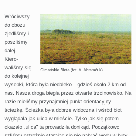
Wróciwszy
do obozu
zjedliśmy i
poszliśmy
dalej.
Kiero­
waliśmy się
Olmańskie Biota (fot. A. Abramćuk)
do kolejnej
wysepki, która była niedaleko – gdzieś około 2 km od
nas. Nasza droga biegła przez otwarte trzcino­wisko. Na
razie mieliśmy przynajmniej punkt orientacyjny –
ścieżkę. Ścieżka była dobrze widoczna i wśród błot
wyglą­dała jak ulica w mieście. Tylko jak się potem
okazało „ulica” ta prowadziła donikąd. Początkowo
szliśmy ostrożnie stara­jąc się nie nabrać wody w buty.