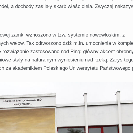
handel, a dochody zasilały skarb właściciela. Zwyczaj nakazy
lowej zamki wznoszono w tzw. systemie nowowłoskim, z
ych wałów. Tak odtworzono dziś m.in. umocnienia w kompl
rozwiązanie zastosowano nad Piną: główny akcent obronn
niowe stały na naturalnym wyniesieniu nad rzeką. Zarys teg
ch za akademikiem Poleskiego Uniwersytetu Państwowego 