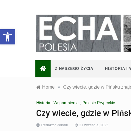
Skip
to
content
Otwórz pasek narzędzi
Z NASZEGO ŻYCIA
HISTORIA I
Home
»
Czy wiecie, gdzie w Pińsku znaj
Historia i Wspomnienia
,
Polesie Prypeckie
Czy wiecie, gdzie w Pińs
Redaktor Portalu
21 września, 2025