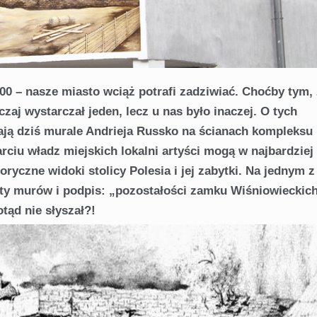
 1000 – nasze miasto wciąż potrafi zadziwiać. Choćby tym,
zaj wystarczał jeden, lecz u nas było inaczej. O tych
ą dziś murale Andrieja Russko na ścianach kompleksu
ciu władz miejskich lokalni artyści mogą w najbardziej
yczne widoki stolicy Polesia i jej zabytki. Na jednym z
ty murów i podpis: „pozostałości zamku Wiśniowieckich
tąd nie słyszał?!