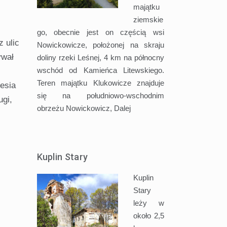
majątku
ziemskie
go, obecnie jest on częścią wsi
z ulic
Nowickowicze, położonej na skraju
ywał
doliny rzeki Leśnej, 4 km na północny
wschód od Kamieńca Litewskiego.
Teren majątku Klukowicze znajduje
lesia
się na południowo-wschodnim
ugi,
obrzeżu Nowickowicz,
Dalej
Kuplin Stary
Kuplin
Stary
leży w
około 2,5