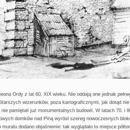
eona Ordy z lat 60. XIX wieku. Nie oddają one jednak pełne
Starszych wizerunków, poza kartograficznymi, jak dotąd nie
 nie pamiętali już monumentalnych budowli. W latach 70. i 
trowych domków nad Piną wyrósł szereg nowoczesnych blok
 muralu dodano objaśnienie: tak wyglądało to miejsce półto