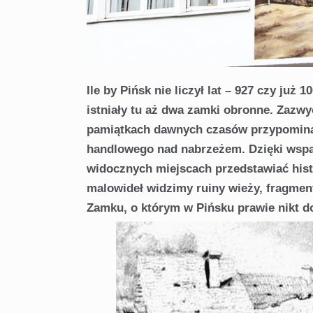
Ile by Pińsk nie liczył lat – 927 czy już
istniały tu aż dwa zamki obronne. Zazwyc
pamiątkach dawnych czasów przypominaj
handlowego nad nabrzeżem. Dzięki wspar
widocznych miejscach przedstawiać histor
malowideł widzimy ruiny wieży, fragmen
Zamku, o którym w Pińsku prawie nikt do