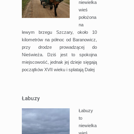
niewielka
wieś
położona
na
lewym brzegu Szczary, około 10
kilometrów na północ od Baranowicz,
przy drodze prowadzącej do
Nieświeża. Dziś jest to spokojna
miejscowość, jednak jej dzieje sięgają
początków XVII wieku i splatają
Dalej
Łabuzy
Łabuzy
to
niewielka
wieś