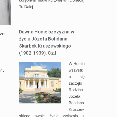
odrębnym budynku zwanym „fortecą”
Tu
Dalej
Dawna Homelszczyzna w
 że
życiu Józefa Bohdana
Skarbek Kruszewskiego
(1902-1939). Cz.I.
W Homlu
wszystk
”.
o się
zaczęło
Rodzina
Józefa
Bohdana
Kruszew
skiego swoje życie związała z