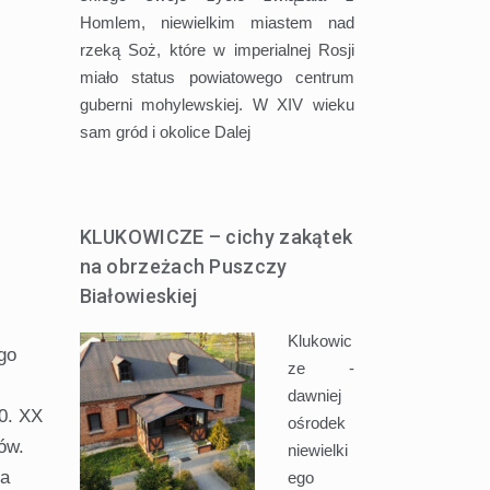
Homlem, niewielkim miastem nad
rzeką Soż, które w imperialnej Rosji
miało status powiatowego centrum
guberni mohylewskiej. W XIV wieku
sam gród i okolice
Dalej
KLUKOWICZE – cichy zakątek
na obrzeżach Puszczy
Białowieskiej
Klukowic
go
ze -
dawniej
80. XX
ośrodek
ów.
niewielki
ra
ego