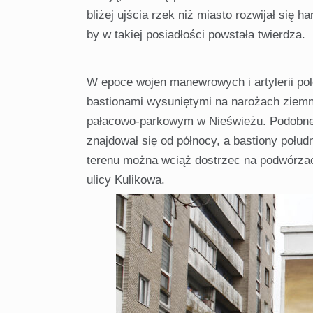
bliżej ujścia rzek niż miasto rozwijał się 
by w takiej posiadłości powstała twierdza.
W epoce wojen manewrowych i artylerii po
bastionami wysuniętymi na narożach ziemn
pałacowo-parkowym w Nieświeżu. Podobne 
znajdował się od północy, a bastiony połud
terenu można wciąż dostrzec na podwórza
ulicy Kulikowa.