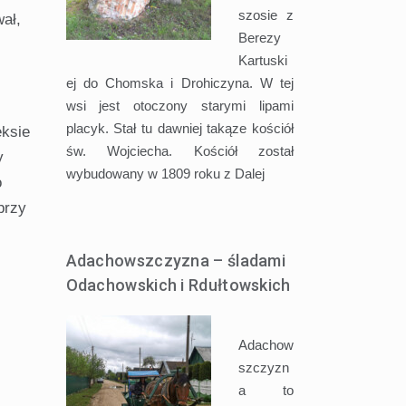
szosie z
wał,
Berezy
Kartuski
ej do Chomska i Drohiczyna. W tej
wsi jest otoczony starymi lipami
placyk. Stał tu dawniej takąze kościół
eksie
św. Wojciecha. Kościół został
y
wybudowany w 1809 roku z
Dalej
o
przy
Adachowszczyzna – śladami
Odachowskich i Rdułtowskich
Adachow
szczyzn
a to