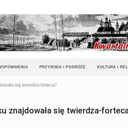
Historia i
Echa
współczesność
Polaków na
Polesiu.
Polesia
Przyroda,
zabytki, kultura
i wspomnienia
z Polesia.
 WSPOMNIENIA
PRZYRODA I PODRÓŻE
KULTURA I REL
dowała się twierdza-forteca?
ku znajdowała się twierdza-fortec