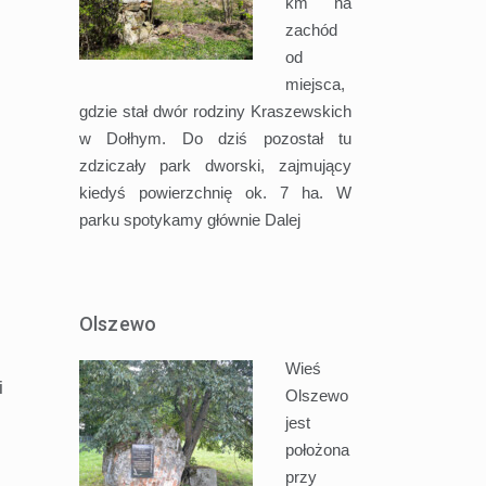
km na
zachód
od
miejsca,
gdzie stał dwór rodziny Kraszewskich
w Dołhym. Do dziś pozostał tu
zdziczały park dworski, zajmujący
kiedyś powierzchnię ok. 7 ha. W
parku spotykamy głównie
Dalej
Olszewo
Wieś
i
Olszewo
jest
położona
przy