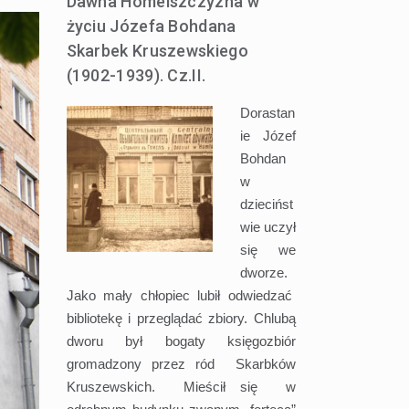
Dawna Homelszczyzna w
życiu Józefa Bohdana
Skarbek Kruszewskiego
(1902-1939). Cz.II.
Dorastan
ie Józef
Bohdan
w
dziecińst
wie uczył
się we
dworze.
Jako mały chłopiec lubił odwiedzać
bibliotekę i przeglądać zbiory. Chlubą
dworu był bogaty księgozbiór
gromadzony przez ród Skarbków
Kruszewskich. Mieścił się w