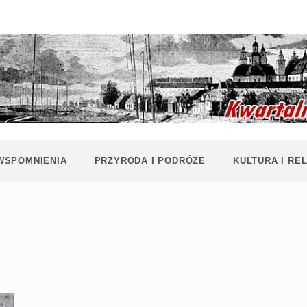
Historia i
Echa
współczesność
Polaków na
Polesiu.
Polesia
Przyroda,
zabytki, kultura
i wspomnienia
z Polesia.
 WSPOMNIENIA
PRZYRODA I PODRÓŻE
KULTURA I REL